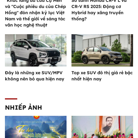
"Khúc lãng du của Cụ Mén"
So sánh Honda CR-V L và
và "Cuộc phiêu du của Chép
CR-V RS 2025: Động cơ
Hồng" đón nhận kỷ lục Việt
Hybrid hay xăng truyền
Nam và thế giới về sáng tác
thống?
văn học nghệ thuật
Đây là những xe SUV/MPV
Top xe SUV đô thị giá rẻ bậc
không nên bỏ qua hiện nay
nhất hiện nay
NHIẾP ẢNH