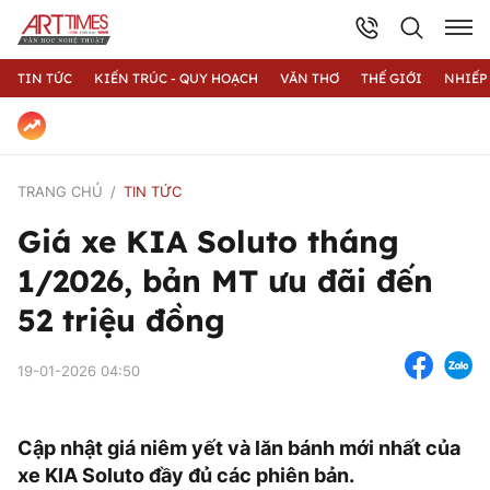
TIN TỨC
KIẾN TRÚC - QUY HOẠCH
VĂN THƠ
THẾ GIỚI
NHIẾP
TRANG CHỦ
TIN TỨC
Giá xe KIA Soluto tháng
1/2026, bản MT ưu đãi đến
52 triệu đồng
19-01-2026 04:50
Cập nhật giá niêm yết và lăn bánh mới nhất của
xe KIA Soluto đầy đủ các phiên bản.