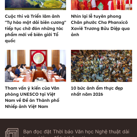
Cuộc thi và Triển lãm ảnh
Nhìn lại lễ tuyên phong
"Tự hào một dải biên cương"
Chân phước Cha Phanxicô
tiếp tục chờ đón những tác
Xaviê Trương Bửu Diệp qua
phẩm mới về biên giới Tổ
ảnh
quốc
Tham vấn ý kiến của Văn
10 bức ảnh ẩm thực đẹp
phòng UNESCO tại Việt
nhất năm 2026
Nam về Đề án Thành phố
Nhiếp ảnh Việt Nam
Bạn đọc đặt Thời báo Văn học Nghệ thuật dài