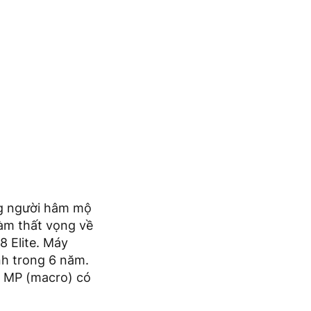
ng người hâm mộ
àm thất vọng về
 Elite. Máy
nh trong 6 năm.
5 MP (macro) có