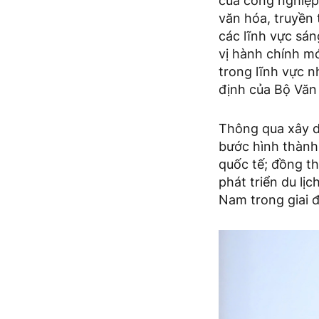
của công nghiệp 
văn hóa, truyền 
các lĩnh vực sá
vị hành chính mớ
trong lĩnh vực n
định của Bộ Văn 
Thông qua xây d
bước hình thành 
quốc tế; đồng th
phát triển du lị
Nam trong giai 