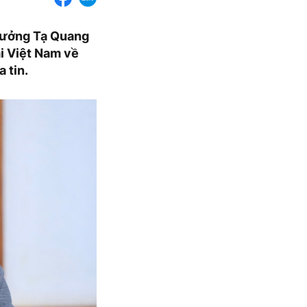
trưởng Tạ Quang
i Việt Nam về
 tin.