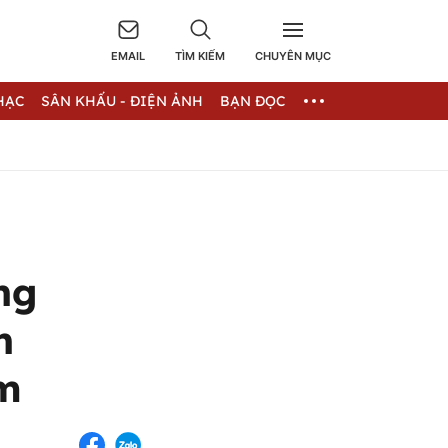
EMAIL
TÌM KIẾM
CHUYÊN MỤC
HẠC
SÂN KHẤU - ĐIỆN ẢNH
BẠN ĐỌC
ng
n
am