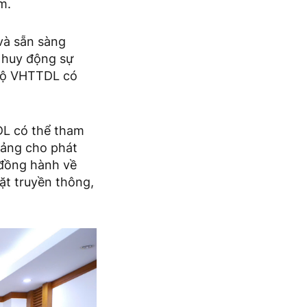
m.
và sẵn sàng
 huy động sự
p Bộ VHTTDL có
DL có thể tham
tảng cho phát
 đồng hành về
ặt truyền thông,