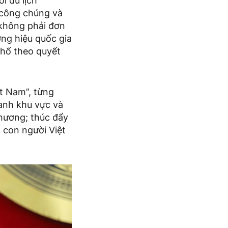
i du lịch
 công chúng và
 không phải đơn
ơng hiệu quốc gia
phố theo quyết
t Nam”, từng
ranh khu vực và
phương; thúc đẩy
, con người Việt