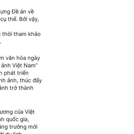
dựng Đề án về
cụ thể. Bởi vậy,
g thời tham khảo
.
ềm văn hóa ngày
p ảnh Việt Nam”
h phát triển
nh ảnh, thúc đẩy
ảnh trở thành
hương của Việt
h quốc gia,
tăng trưởng mới