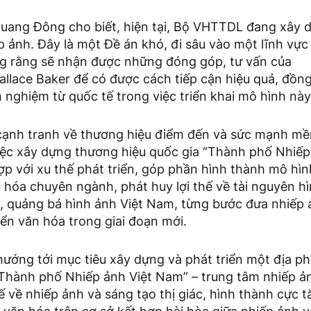
uang Đông cho biết, hiện tại, Bộ VHTTDL đang xây 
ảnh. Đây là một Đề án khó, đi sâu vào một lĩnh vực 
 rằng sẽ nhận được những đóng góp, tư vấn của
llace Baker để có được cách tiếp cận hiệu quả, đồn
nghiệm từ quốc tế trong việc triển khai mô hình này
cạnh tranh về thương hiệu điểm đến và sức mạnh m
việc xây dựng thương hiệu quốc gia “Thành phố Nhiế
ợp với xu thế phát triển, góp phần hình thành mô hìn
hóa chuyên ngành, phát huy lợi thế về tài nguyên hì
o, quảng bá hình ảnh Việt Nam, từng bước đưa nhiếp 
iển văn hóa trong giai đoạn mới.
ướng tới mục tiêu xây dựng và phát triển một địa p
Thành phố Nhiếp ảnh Việt Nam” – trung tâm nhiếp ản
 về nhiếp ảnh và sáng tạo thị giác, hình thành cực 