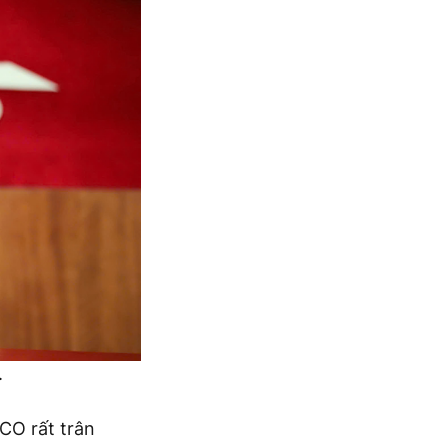
.
CO rất trân