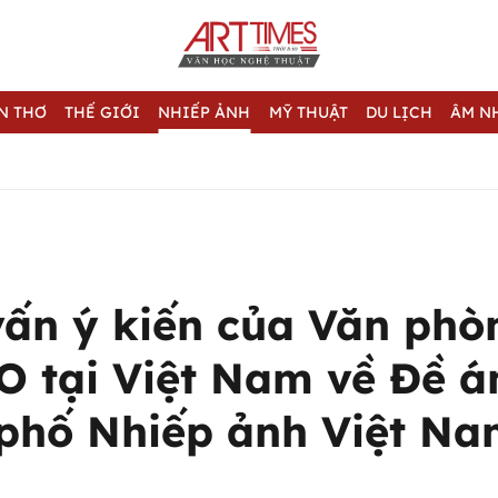
N THƠ
THẾ GIỚI
NHIẾP ẢNH
MỸ THUẬT
DU LỊCH
ÂM N
ấn ý kiến của Văn phò
 tại Việt Nam về Đề á
phố Nhiếp ảnh Việt N