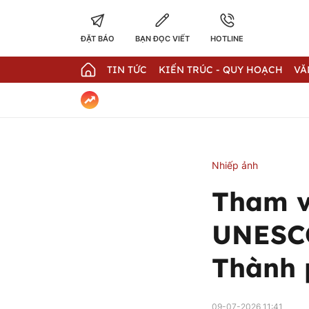
ĐẶT BÁO
BẠN ĐỌC VIẾT
HOTLINE
TIN TỨC
KIẾN TRÚC - QUY HOẠCH
VĂ
Nhiếp ảnh
Tham v
UNESCO
Thành 
09-07-2026 11:41