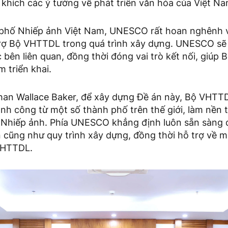
khích các ý tưởng về phát triển văn hóa của Việt Na
phố Nhiếp ảnh Việt Nam, UNESCO rất hoan nghênh 
rợ Bộ VHTTDL trong quá trình xây dựng. UNESCO sẽ
 bên liên quan, đồng thời đóng vai trò kết nối, giú
 triển khai.
an Wallace Baker, để xây dựng Đề án này, Bộ VHTT
nh công từ một số thành phố trên thế giới, làm nền 
 Nhiếp ảnh. Phía UNESCO khẳng định luôn sẵn sàng
cũng như quy trình xây dựng, đồng thời hỗ trợ về m
VHTTDL.