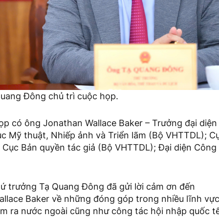
uang Đông chủ trì cuộc họp.
p có ông Jonathan Wallace Baker – Trưởng đại diện
ục Mỹ thuật, Nhiếp ảnh và Triển lãm (Bộ VHTTDL); C
 Cục Bản quyền tác giả (Bộ VHTTDL); Đại diện Công t
hứ trưởng Tạ Quang Đông đã gửi lời cảm ơn đến
llace Baker về những đóng góp trong nhiều lĩnh vự
am ra nước ngoài cũng như công tác hội nhập quốc tế