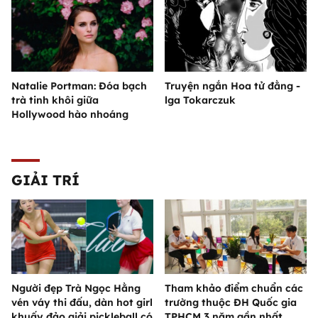
Natalie Portman: Đóa bạch
Truyện ngắn Hoa tử đằng -
trà tinh khôi giữa
lga Tokarczuk
Hollywood hào nhoáng
GIẢI TRÍ
Người đẹp Trà Ngọc Hằng
Tham khảo điểm chuẩn các
vén váy thi đấu, dàn hot girl
trường thuộc ĐH Quốc gia
khuấy đảo giải pickleball có
TPHCM 3 năm gần nhất