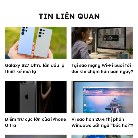
TIN LIÊN QUAN
Galaxy S27 Ultra lần đầu lộ
Tại sao mạng Wi-Fi buổi tối
thiết kế mới lạ
đôi khi chậm hơn ban ngày?
Điểm trừ cực lớn của iPhone
Vì sao hơn 20% thị phần
Ultra
Windows bất ngờ “bốc hơi”?