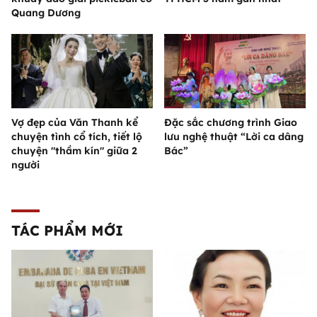
Quang Dương
Vợ đẹp của Văn Thanh kể
Đặc sắc chương trình Giao
chuyện tình cổ tích, tiết lộ
lưu nghệ thuật “Lời ca dâng
chuyện "thầm kín" giữa 2
Bác”
người
TÁC PHẨM MỚI