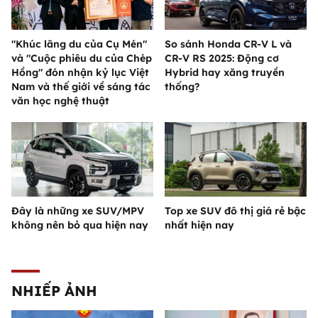
"Khúc lãng du của Cụ Mén"
So sánh Honda CR-V L và
và "Cuộc phiêu du của Chép
CR-V RS 2025: Động cơ
Hồng" đón nhận kỷ lục Việt
Hybrid hay xăng truyền
Nam và thế giới về sáng tác
thống?
văn học nghệ thuật
Đây là những xe SUV/MPV
Top xe SUV đô thị giá rẻ bậc
không nên bỏ qua hiện nay
nhất hiện nay
NHIẾP ẢNH