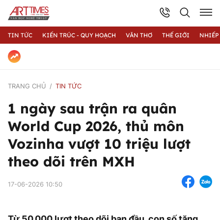
TIN TỨC
KIẾN TRÚC - QUY HOẠCH
VĂN THƠ
THẾ GIỚI
NHIẾP
TRANG CHỦ
TIN TỨC
1 ngày sau trận ra quân
World Cup 2026, thủ môn
Vozinha vượt 10 triệu lượt
theo dõi trên MXH
17-06-2026 10:50
Từ 50.000 lượt theo dõi ban đầu, con số tăng