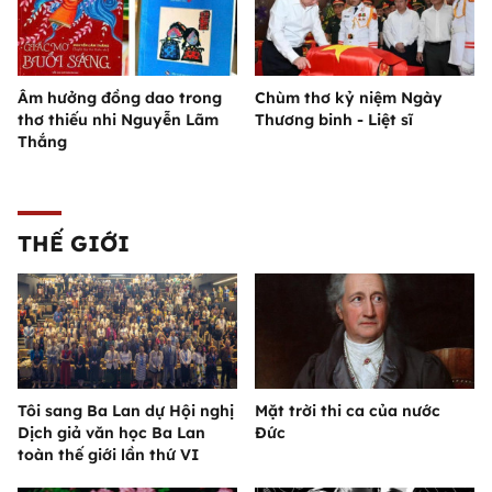
Âm hưởng đồng dao trong
Chùm thơ kỷ niệm Ngày
thơ thiếu nhi Nguyễn Lãm
Thương binh - Liệt sĩ
Thắng
THẾ GIỚI
Tôi sang Ba Lan dự Hội nghị
Mặt trời thi ca của nước
Dịch giả văn học Ba Lan
Đức
toàn thế giới lần thứ VI