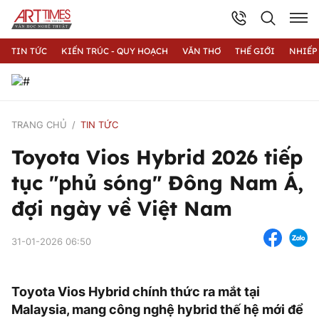
TIN TỨC
KIẾN TRÚC - QUY HOẠCH
VĂN THƠ
THẾ GIỚI
NHIẾP
TRANG CHỦ
TIN TỨC
Toyota Vios Hybrid 2026 tiếp
tục "phủ sóng" Đông Nam Á,
đợi ngày về Việt Nam
31-01-2026 06:50
Toyota Vios Hybrid chính thức ra mắt tại
Malaysia, mang công nghệ hybrid thế hệ mới để