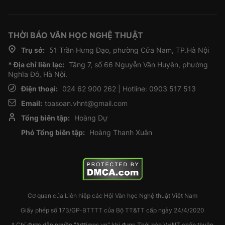
THỜI BÁO VĂN HỌC NGHỆ THUẬT
Trụ sở:
51 Trần Hưng Đạo, phường Cửa Nam, TP.Hà Nội
* Địa chỉ liên lạc:
Tầng 7, số 66 Nguyễn Văn Huyên, phường
Nghĩa Đô, Hà Nội.
Điện thoại:
024 62 900 262 | Hotline: 0903 517 513
Email:
toasoan.vhnt@gmail.com
Tổng biên tập:
Hoàng Dự
Phó Tổng biên tập:
Hoàng Thanh Xuân
Cơ quan của Liên hiệp các Hội Văn học Nghệ thuật Việt Nam
Giấy phép số 173/GP-BTTTT của Bộ TT&TT cấp ngày 24/4/2020
* Chỉ được dẫn nguồn "Arttimes.vn" khi được Thời báo VHNT chấp thuận