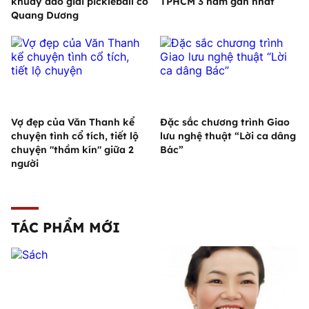
khuấy đảo giải pickleball có
TPHCM 3 năm gần nhất
Quang Dương
Vợ đẹp của Văn Thanh kể
Đặc sắc chương trình Giao
chuyện tình cổ tích, tiết lộ
lưu nghệ thuật “Lời ca dâng
chuyện "thầm kín" giữa 2
Bác”
người
TÁC PHẨM MỚI