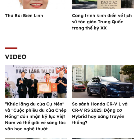
Thơ Bùi Biên Linh
Công trình kinh điển về lịch
sử tôn giáo Trung Quốc
trong thế kỷ XX
VIDEO
"Khúc lãng du của Cụ Mén"
So sánh Honda CR-V L và
và "Cuộc phiêu du của Chép
CR-V RS 2025: Động cơ
Hồng" đón nhận kỷ lục Việt
Hybrid hay xăng truyền
Nam và thế giới về sáng tác
thống?
văn học nghệ thuật