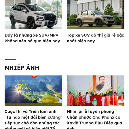
Đây là những xe SUV/MPV
Top xe SUV đô thị giá rẻ bậc
không nên bỏ qua hiện nay
nhất hiện nay
NHIẾP ẢNH
Cuộc thi và Triển lãm ảnh
Nhìn lại lễ tuyên phong
"Tự hào một dải biên cương"
Chân phước Cha Phanxicô
tiếp tục chờ đón những tác
Xaviê Trương Bửu Diệp qua
phẩm mới về biên giới Tổ
ảnh