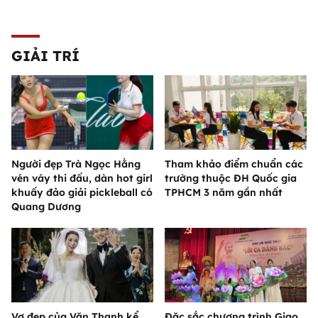
GIẢI TRÍ
Người đẹp Trà Ngọc Hằng
Tham khảo điểm chuẩn các
vén váy thi đấu, dàn hot girl
trường thuộc ĐH Quốc gia
khuấy đảo giải pickleball có
TPHCM 3 năm gần nhất
Quang Dương
Vợ đẹp của Văn Thanh kể
Đặc sắc chương trình Giao