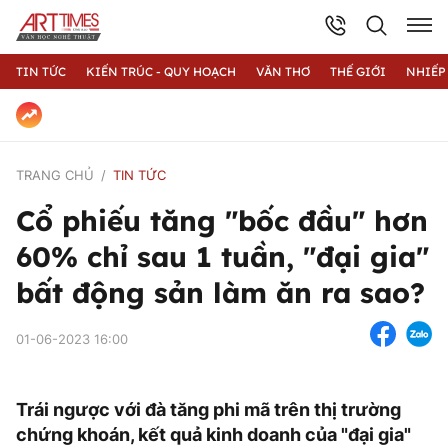
TIN TỨC
KIẾN TRÚC - QUY HOẠCH
VĂN THƠ
THẾ GIỚI
NHIẾP
TRANG CHỦ
TIN TỨC
Cổ phiếu tăng "bốc đầu" hơn
60% chỉ sau 1 tuần, "đại gia"
bất động sản làm ăn ra sao?
01-06-2023 16:00
Trái ngược với đà tăng phi mã trên thị trường
chứng khoán, kết quả kinh doanh của "đại gia"