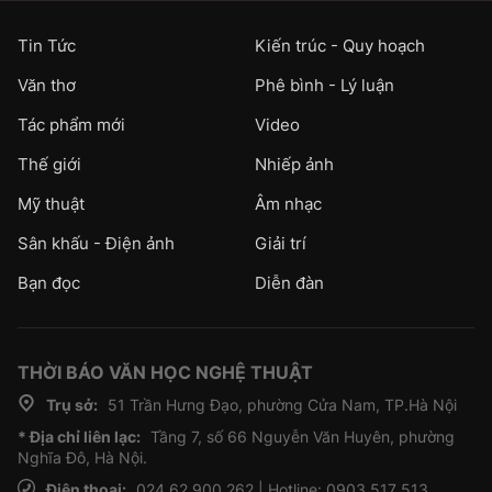
Tin Tức
Kiến trúc - Quy hoạch
Văn thơ
Phê bình - Lý luận
Tác phẩm mới
Video
Thế giới
Nhiếp ảnh
Mỹ thuật
Âm nhạc
Sân khấu - Điện ảnh
Giải trí
Bạn đọc
Diễn đàn
THỜI BÁO VĂN HỌC NGHỆ THUẬT
Trụ sở:
51 Trần Hưng Đạo, phường Cửa Nam, TP.Hà Nội
* Địa chỉ liên lạc:
Tầng 7, số 66 Nguyễn Văn Huyên, phường
Nghĩa Đô, Hà Nội.
Điện thoại:
024 62 900 262 | Hotline: 0903 517 513