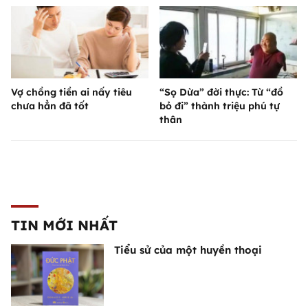
Vợ chồng tiền ai nấy tiêu
“Sọ Dừa” đời thực: Từ “đồ
chưa hẳn đã tốt
bỏ đi” thành triệu phú tự
thân
TIN MỚI NHẤT
Tiểu sử của một huyền thoại