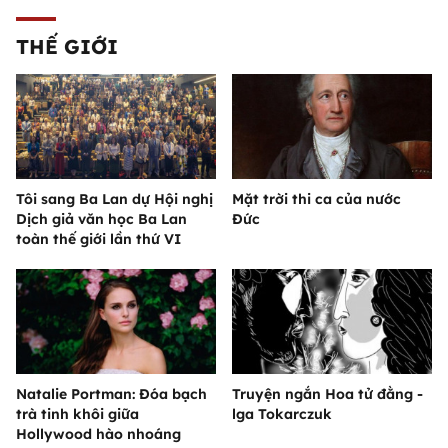
THẾ GIỚI
Tôi sang Ba Lan dự Hội nghị
Mặt trời thi ca của nước
Dịch giả văn học Ba Lan
Đức
toàn thế giới lần thứ VI
Natalie Portman: Đóa bạch
Truyện ngắn Hoa tử đằng -
trà tinh khôi giữa
lga Tokarczuk
Hollywood hào nhoáng