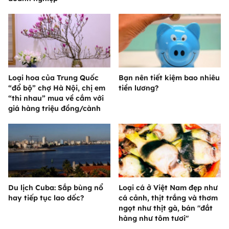
Loại hoa của Trung Quốc
Bạn nên tiết kiệm bao nhiêu
“đổ bộ” chợ Hà Nội, chị em
tiền lương?
“thi nhau” mua về cắm với
giá hàng triệu đồng/cành
Du lịch Cuba: Sắp bùng nổ
Loại cá ở Việt Nam đẹp như
hay tiếp tục lao dốc?
cá cảnh, thịt trắng và thơm
ngọt như thịt gà, bán "đắt
hàng như tôm tươi"