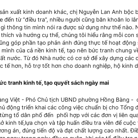
 sản xuất kinh doanh khác, chị Nguyễn Lan Anh bộc b
 đến từ “điều tra”, nhiều người cũng băn khoăn lo lắ
gì thông tin mình nói ra được sử dụng như thế nào.
ải thích và hướng cụ thể, chúng tôi hiểu rằng mỗi con
cũng góp phần tạo phản ánh đúng thực tế hoạt động 
mình của cả nền kinh tế, tạo nên bức tranh chung về
ất nước. Từ đó Nhà nước có cơ sở để xây dựng các 
c tế hơn, hỗ trợ tốt hơn cho doanh nghiệp, hộ kinh 
ức tranh kinh tế, tạo quyết sách ngày mai
ng Việt - Phó Chủ tịch UBND phường Hồng Bàng - 
 động triển khai các công việc chuẩn bị cho Tổng đi
 từng tổ dân phố đến phối hợp với các đơn vị liên qua
ở kinh tế,lựa chọn và tập huấn điều tra viên để cuộc 
ơng án, đúng tiến độ và đạt chất lượng cao nhất. Đi