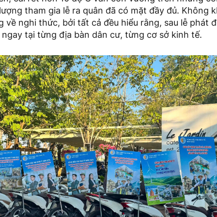
ượng tham gia lễ ra quân đã có mặt đầy đủ. Không k
về nghi thức, bởi tất cả đều hiểu rằng, sau lễ phát 
 ngay tại từng địa bàn dân cư, từng cơ sở kinh tế.