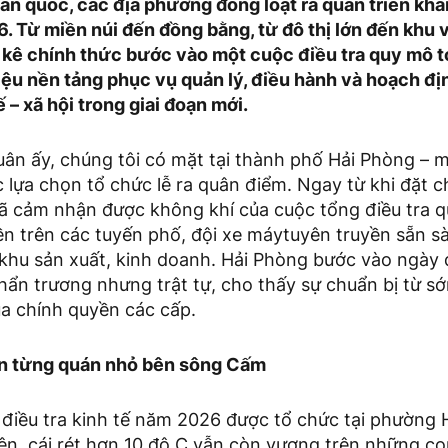
oàn quốc, các địa phương đồng loạt ra quân triển kha
. Từ miền núi đến đồng bằng, từ đô thị lớn đến khu 
 kê chính thức bước vào một cuộc điều tra quy mô t
iệu nền tảng phục vụ quản lý, điều hành và hoạch đị
ế – xã hội trong giai đoạn mới.
uân ấy, chúng tôi có mặt tại thành phố Hải Phòng – 
lựa chọn tổ chức lễ ra quân điểm. Ngay từ khi đặt c
đã cảm nhận được không khí của cuộc tổng điều tra q
ền trên các tuyến phố, đội xe máytuyên truyền sẵn s
 khu sản xuất, kinh doanh. Hải Phòng bước vào ngày 
khẩn trương nhưng trật tự, cho thấy sự chuẩn bị từ s
a chính quyền các cấp.
ến từng quán nhỏ bên sông Cấm
 điều tra kinh tế năm 2026 được tổ chức tại phường
ên, cái rét hơn 10 độ C vẫn còn vương trên những c