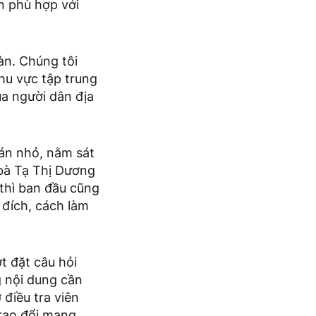
n phù hợp với
àn. Chúng tôi
khu vực tập trung
ủa người dân địa
uán nhỏ, nằm sát
bà Tạ Thị Dương
 thì ban đầu cũng
c đích, cách làm
t đặt câu hỏi
g nội dung cần
điều tra viên
trao đổi mang