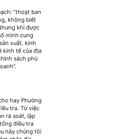
ạch: “thoạt ban
ng, không biết
 Nhưng khi được
 số mình cung
sản xuất, kinh
 kinh tế của địa
chính sách phù
doanh”.
cho hay Phường
ều tra. Từ việc
n rà soát, lập
tổng điều tra
ều này chúng tôi