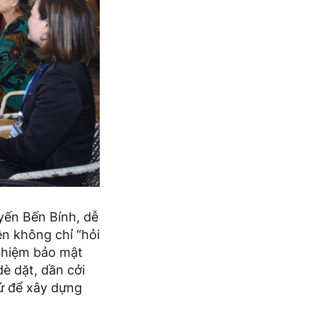
yến Bến Bính, dễ
ên không chỉ “hỏi
 nhiệm bảo mật
dè dặt, dần cởi
ứ để xây dựng