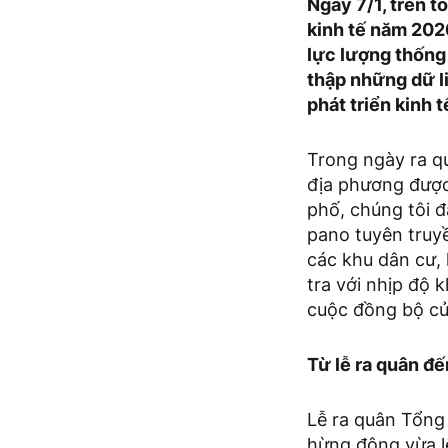
Ngày 7/1, trên t
kinh tế năm 2026
lực lượng thống
thập những dữ l
phát triển kinh t
Trong ngày ra q
địa phương được 
phố, chúng tôi 
pano tuyên truy
các khu dân cư,
tra với nhịp độ 
cuộc đồng bộ củ
Từ lễ ra quân đ
Lễ ra quân Tổng
hừng đông vừa l