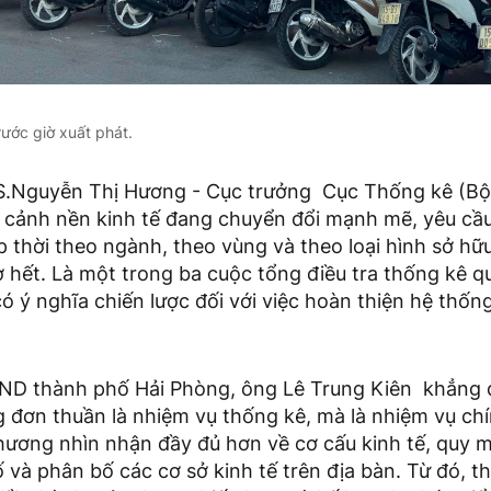
rước giờ xuất phát.
 TS.Nguyễn Thị Hương - Cục trưởng Cục Thống kê (Bộ
 cảnh nền kinh tế đang chuyển đổi mạnh mẽ, yêu cầu 
ịp thời theo ngành, theo vùng và theo loại hình sở hữ
ờ hết. Là một trong ba cuộc tổng điều tra thống kê q
 có ý nghĩa chiến lược đối với việc hoàn thiện hệ thốn
ND thành phố Hải Phòng, ông Lê Trung Kiên khẳng 
g đơn thuần là nhiệm vụ thống kê, mà là nhiệm vụ chí
phương nhìn nhận đầy đủ hơn về cơ cấu kinh tế, quy 
 và phân bố các cơ sở kinh tế trên địa bàn. Từ đó, 