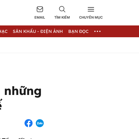
EMAIL
TÌM KIẾM
CHUYÊN MỤC
HẠC
SÂN KHẤU - ĐIỆN ẢNH
BẠN ĐỌC
i những
ế