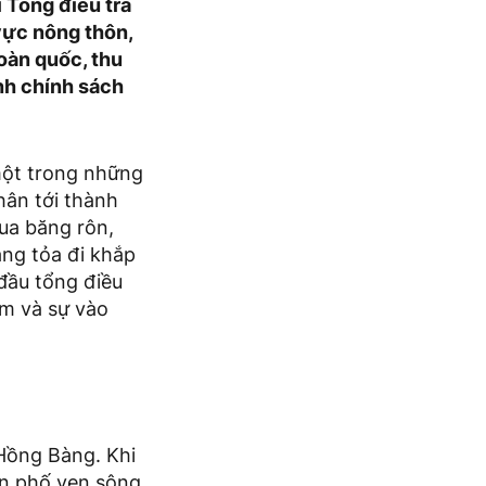
i Tổng điều tra
vực nông thôn,
oàn quốc, thu
nh chính sách
một trong những
hân tới thành
ua băng rôn,
àng tỏa đi khắp
đầu tổng điều
ớm và sự vào
 Hồng Bàng. Khi
on phố ven sông