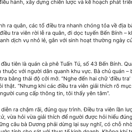
iều hành, xây dựng chiến lược và kế hoạch phát triể
nh ra quân, các tổ điều tra nhanh chóng tỏa về địa b
ều tra viên rời lễ ra quân, đi dọc tuyến Bến Bính – 
anh dịch vụ nhỏ lẻ, gắn với sinh hoạt thường ngày c
đầu tiên là quán cà phê Tuấn Tú, số 43 Bến Bính. Q
 thuộc với người dân quanh khu vực. Bà chủ quán – 
tra bằng thái độ cởi mở. “Nghe đến hai chữ ‘điều tra’
ói thật. “Nhưng khi các điều tra viên giải thích rõ mụ
 người cung cấp thông tin, tôi thấy yên tâm”.
iễn ra chậm rãi, đúng quy trình. Điều tra viên lần lượ
tử, vừa hỏi vừa giải thích để người được hỏi hiểu đún
ng câu bà Dương phải dừng lại suy nghĩ, có chỗ nhờ 
ước tính cho sát với thực tế kinh doanh. Không khí 