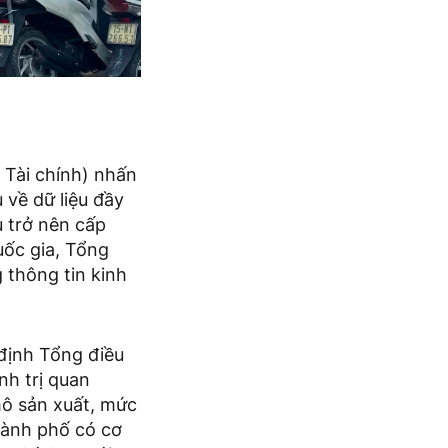
 Tài chính) nhấn
về dữ liệu đầy
u trở nên cấp
uốc gia, Tổng
g thông tin kinh
định Tổng điều
nh trị quan
mô sản xuất, mức
thành phố có cơ