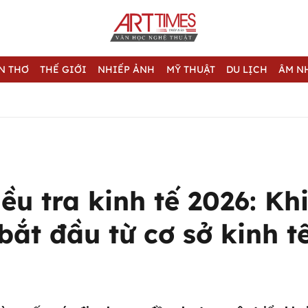
N THƠ
THẾ GIỚI
NHIẾP ẢNH
MỸ THUẬT
DU LỊCH
ÂM N
ều tra kinh tế 2026: Kh
bắt đầu từ cơ sở kinh t