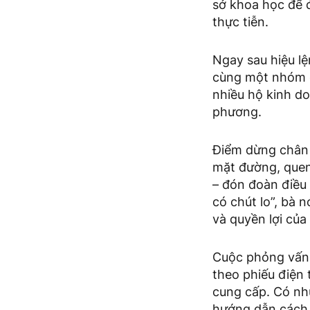
sở khoa học để đ
thực tiễn.
Ngay sau hiệu lệ
cùng một nhóm đi
nhiều hộ kinh do
phương.
Điểm dừng chân 
mặt đường, quen
– đón đoàn điều 
có chút lo”, bà n
và quyền lợi của
Cuộc phỏng vấn d
theo phiếu điện 
cung cấp. Có nhữ
hướng dẫn cách 