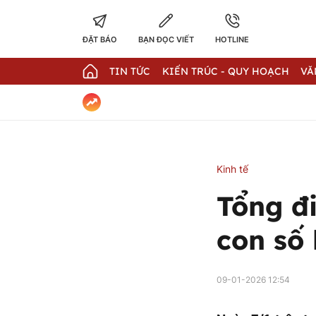
ĐẶT BÁO
BẠN ĐỌC VIẾT
HOTLINE
TIN TỨC
KIẾN TRÚC - QUY HOẠCH
VĂ
Kinh tế
Tổng đi
con số 
09-01-2026 12:54