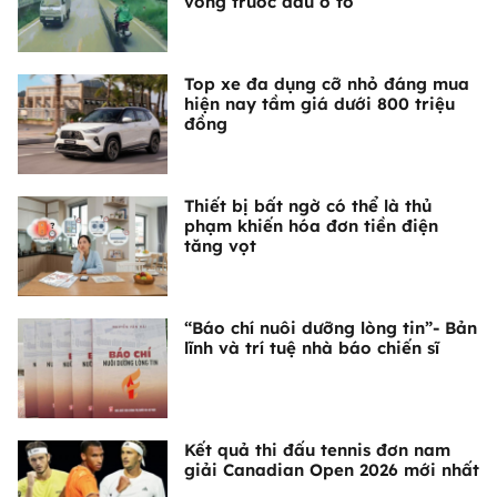
vòng trước đầu ô tô
Top xe đa dụng cỡ nhỏ đáng mua
hiện nay tầm giá dưới 800 triệu
đồng
Thiết bị bất ngờ có thể là thủ
phạm khiến hóa đơn tiền điện
tăng vọt
“Báo chí nuôi dưỡng lòng tin”- Bản
lĩnh và trí tuệ nhà báo chiến sĩ
Kết quả thi đấu tennis đơn nam
giải Canadian Open 2026 mới nhất