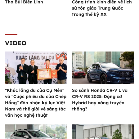
Thơ Bùi Biên Linh
Công trình kinh điển về lịch
sử tôn giáo Trung Quốc
trong thế kỷ XX
VIDEO
"Khúc lãng du của Cụ Mén"
So sánh Honda CR-V L và
và "Cuộc phiêu du của Chép
CR-V RS 2025: Động cơ
Hồng" đón nhận kỷ lục Việt
Hybrid hay xăng truyền
Nam và thế giới về sáng tác
thống?
văn học nghệ thuật