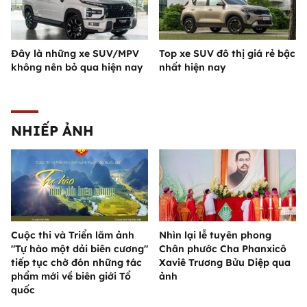
Đây là những xe SUV/MPV
Top xe SUV đô thị giá rẻ bậc
không nên bỏ qua hiện nay
nhất hiện nay
NHIẾP ẢNH
Cuộc thi và Triển lãm ảnh
Nhìn lại lễ tuyên phong
"Tự hào một dải biên cương"
Chân phước Cha Phanxicô
tiếp tục chờ đón những tác
Xaviê Trương Bửu Diệp qua
phẩm mới về biên giới Tổ
ảnh
quốc