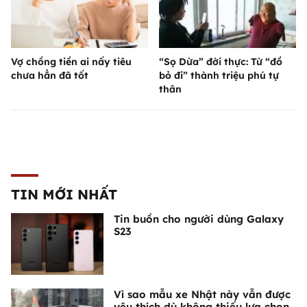
Vợ chồng tiền ai nấy tiêu
“Sọ Dừa” đời thực: Từ “đồ
chưa hẳn đã tốt
bỏ đi” thành triệu phú tự
thân
TIN MỚI NHẤT
Tin buồn cho người dùng Galaxy
S23
Vì sao mẫu xe Nhật này vẫn được
yêu thích dù không thiếu lựa chọn