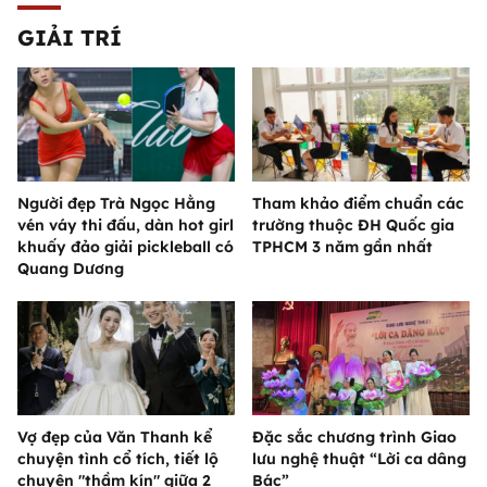
GIẢI TRÍ
Người đẹp Trà Ngọc Hằng
Tham khảo điểm chuẩn các
vén váy thi đấu, dàn hot girl
trường thuộc ĐH Quốc gia
khuấy đảo giải pickleball có
TPHCM 3 năm gần nhất
Quang Dương
Vợ đẹp của Văn Thanh kể
Đặc sắc chương trình Giao
chuyện tình cổ tích, tiết lộ
lưu nghệ thuật “Lời ca dâng
chuyện "thầm kín" giữa 2
Bác”