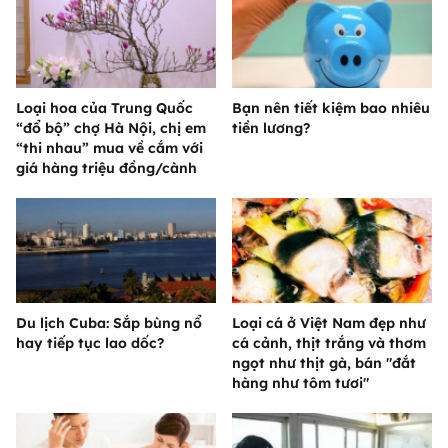
Loại hoa của Trung Quốc
Bạn nên tiết kiệm bao nhiêu
“đổ bộ” chợ Hà Nội, chị em
tiền lương?
“thi nhau” mua về cắm với
giá hàng triệu đồng/cành
Du lịch Cuba: Sắp bùng nổ
Loại cá ở Việt Nam đẹp như
hay tiếp tục lao dốc?
cá cảnh, thịt trắng và thơm
ngọt như thịt gà, bán "đắt
hàng như tôm tươi"