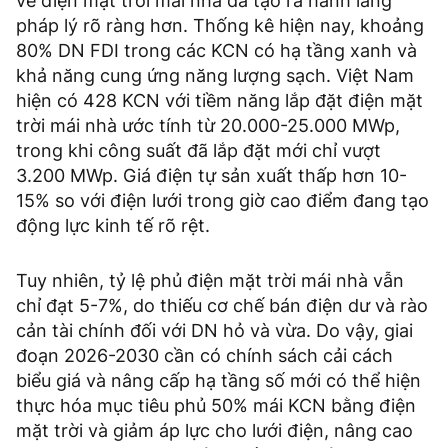
về điện mặt trời mái nhà đã tạo ra hành lang
pháp lý rõ ràng hơn. Thống kê hiện nay, khoảng
80% DN FDI trong các KCN có hạ tầng xanh và
khả năng cung ứng năng lượng sạch. Việt Nam
hiện có 428 KCN với tiềm năng lắp đặt điện mặt
trời mái nhà ước tính từ 20.000-25.000 MWp,
trong khi công suất đã lắp đặt mới chỉ vượt
3.200 MWp. Giá điện tự sản xuất thấp hơn 10-
15% so với điện lưới trong giờ cao điểm đang tạo
động lực kinh tế rõ rệt.
Tuy nhiên, tỷ lệ phủ điện mặt trời mái nhà vẫn
chỉ đạt 5-7%, do thiếu cơ chế bán điện dư và rào
cản tài chính đối với DN hỏ và vừa. Do vậy, giai
đoạn 2026-2030 cần có chính sách cải cách
biểu giá và nâng cấp hạ tầng số mới có thể hiện
thực hóa mục tiêu phủ 50% mái KCN bằng điện
mặt trời và giảm áp lực cho lưới điện, nâng cao