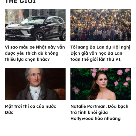
THẾ GIỚI
Vì sao mẫu xe Nhật này vẫn
Tôi sang Ba Lan dự Hội nghị
được yêu thích dù không
Dịch giả văn học Ba Lan
thiếu lựa chọn khác?
toàn thế giới lần thứ VI
Mặt trời thi ca của nước
Natalie Portman: Đóa bạch
Đức
trà tinh khôi giữa
Hollywood hào nhoáng