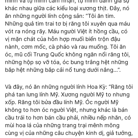
mình và tự mình cảm nhận, tự mình đánh giá sự
khác nhau giữa các kiểu loại xương thịt. Đây, nó
ăn những người lính cộng sản: “Tôi ăn tim.
Những quả tim trai tơ bị răng tôi xuyên qua máu
vót ra nóng rãy. Máu người Việt ít hồng cầu, có
vị mặn chát của hỗn hợp muối biển trộn đậu
nành, cơm mốc, cà pháo và rau muống. Tôi ăn
óc, mũ cối Trung Quốc không ngăn nổi răng tôi,
những hộp sọ vỡ tóa, óc bung trắng hệt những
bắp hệt những bắp cải nổ tung dưới nắng…”.
Và đây, nó ăn những người lính Hoa Kỳ: “Răng tôi
phá tan lưng lính Mỹ. Xương người Mỹ to nhưng
xốp. Răng tôi bửa đầu lính Mỹ. Óc người Mỹ
không to hơn óc người Việt, nhưng khác là bán
cầu trái to hơn bán cầu phải, nhiều nếp nhăn, có
mùi hoa lá của những trang trại mênh mông
cùng vị của những câu chuyện kinh dị, giả tưởng,