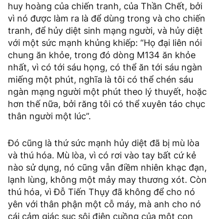
huy hoàng của chiến tranh, của Thần Chết, bởi
vì nó được làm ra là để dùng trong và cho chiến
tranh, để hủy diệt sinh mạng người, và hủy diệt
với một sức mạnh khủng khiếp: “Họ đại liên nói
chung ăn khỏe, trong đó dòng M134 ăn khỏe
nhất, vì có tới sáu họng, có thể ăn tới sáu ngàn
miếng một phút, nghĩa là tôi có thể chén sáu
ngàn mạng người một phút theo lý thuyết, hoặc
hơn thế nữa, bởi răng tôi có thể xuyên táo chục
thân người một lúc”.
Đó cũng là thứ sức mạnh hủy diệt đã bị mù lòa
và thú hóa. Mù lòa, vì có rơi vào tay bất cứ kẻ
nào sử dụng, nó cũng vẫn điềm nhiên khạc đạn,
lạnh lùng, không một mảy may thương xót. Còn
thú hóa, vì Đỗ Tiến Thụy đã không để cho nó
yên với thân phận một cỗ máy, mà anh cho nó
cái cảm giác sục sôi điên cuồng của một con