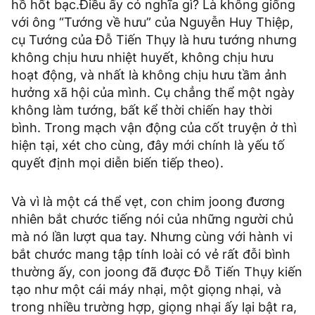
hồ hốt bạc.Điều ấy có nghĩa gì? Là không giống
với ông “Tướng về hưu” của Nguyễn Huy Thiệp,
cụ Tướng của Đỗ Tiến Thụy là hưu tướng nhưng
không chịu hưu nhiệt huyết, không chịu hưu
hoạt động, và nhất là không chịu hưu tầm ảnh
hưởng xã hội của mình. Cụ chẳng thể một ngày
không làm tướng, bất kể thời chiến hay thời
bình. Trong mạch vận động của cốt truyện ở thì
hiện tại, xét cho cùng, đây mới chính là yếu tố
quyết định mọi diễn biến tiếp theo).
Và vì là một cá thể vẹt, con chim joong đương
nhiên bắt chước tiếng nói của những người chủ
mà nó lần lượt qua tay. Nhưng cùng với hành vi
bắt chước mang tập tính loài có vẻ rất đỗi bình
thường ấy, con joong đã được Đỗ Tiến Thụy kiến
tạo như một cái máy nhại, một giọng nhại, và
trong nhiều trường hợp, giọng nhại ấy lại bật ra,