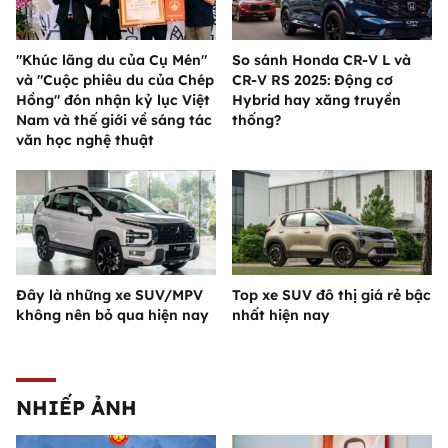
"Khúc lãng du của Cụ Mén"
So sánh Honda CR-V L và
và "Cuộc phiêu du của Chép
CR-V RS 2025: Động cơ
Hồng" đón nhận kỷ lục Việt
Hybrid hay xăng truyền
Nam và thế giới về sáng tác
thống?
văn học nghệ thuật
Đây là những xe SUV/MPV
Top xe SUV đô thị giá rẻ bậc
không nên bỏ qua hiện nay
nhất hiện nay
NHIẾP ẢNH