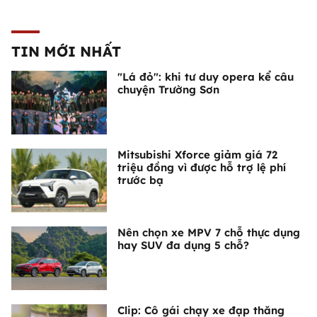
TIN MỚI NHẤT
"Lá đỏ": khi tư duy opera kể câu
chuyện Trường Sơn
Mitsubishi Xforce giảm giá 72
triệu đồng vì được hỗ trợ lệ phí
trước bạ
Nên chọn xe MPV 7 chỗ thực dụng
hay SUV đa dụng 5 chỗ?
Clip: Cô gái chạy xe đạp thăng