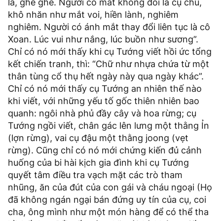
lá, ghê ghê. Người có mắt không đổi là cụ chủ,
khô nhăn như mắt voi, hiền lành, nghiêm
nghiêm. Người có ánh mắt thay đổi liên tục là cô
Xoan. Lúc vui như nắng, lúc buồn như sương”.
Chỉ có nó mới thấy khi cụ Tướng viết hồi ức tổng
kết chiến tranh, thì: “Chữ như nhựa chứa từ một
thân tùng cổ thụ hết ngày này qua ngày khác”.
Chỉ có nó mới thấy cụ Tướng an nhiên thế nào
khi viết, với những yếu tố gốc thiên nhiên bao
quanh: ngôi nhà phủ đầy cây và hoa rừng; cụ
Tướng ngồi viết, chân gác lên lưng một thằng Ỉn
(lợn rừng), vai cụ đậu một thằng joong (vẹt
rừng). Cũng chỉ có nó mới chứng kiến đủ cảnh
huống của bi hài kịch gia đình khi cụ Tướng
quyết tâm điều tra vạch mặt các trò tham
nhũng, ăn của đút của con gái và cháu ngoại (Họ
đã không ngán ngại bán đứng uy tín của cụ, coi
cha, ông mình như một món hàng để có thể tha