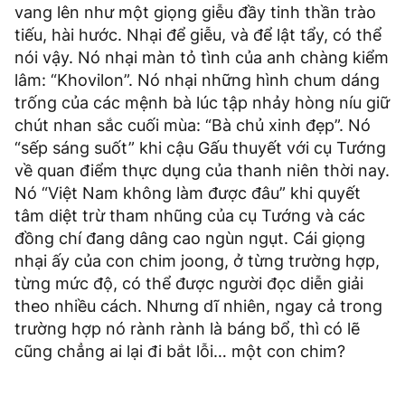
vang lên như một giọng giễu đầy tinh thần trào
tiếu, hài hước. Nhại để giễu, và để lật tẩy, có thể
nói vậy. Nó nhại màn tỏ tình của anh chàng kiểm
lâm: “Khovilon”. Nó nhại những hình chum dáng
trống của các mệnh bà lúc tập nhảy hòng níu giữ
chút nhan sắc cuối mùa: “Bà chủ xinh đẹp”. Nó
“sếp sáng suốt” khi cậu Gấu thuyết với cụ Tướng
về quan điểm thực dụng của thanh niên thời nay.
Nó “Việt Nam không làm được đâu” khi quyết
tâm diệt trừ tham nhũng của cụ Tướng và các
đồng chí đang dâng cao ngùn ngụt. Cái giọng
nhại ấy của con chim joong, ở từng trường hợp,
từng mức độ, có thể được người đọc diễn giải
theo nhiều cách. Nhưng dĩ nhiên, ngay cả trong
trường hợp nó rành rành là báng bổ, thì có lẽ
cũng chẳng ai lại đi bắt lỗi… một con chim?