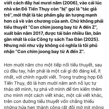
viết cách đây hai mươi năm (2006), vào cái lúc
nhà văn Đỗ Tiến Thụy còn “bị” gọi là “tác giả
trẻ”, mới thật là tác phẩm gây ấn tượng mạnh
hơn cả về văn chương của anh. Chứ không phải
tiểu thuyết “Con chim joong bay từ A đến Z”,
xuất bản năm 2017, được tái bản nhiều lần, bản
gần nhất là của Công ty sách Tao Đàn (2025).
Nhưng nói như vậy không có nghĩa là tôi phủ
nhận “Con chim joong bay từ A đến Z”.
Hơn mười năm cho một tiếp nối tiểu thuyết, sau
cú đầu tay, hẳn phải là một cái gì đó đáng kể, ít
nhất, với chính người viết. Trong trường hợp Đỗ
Tiến Thụy, đó là hơn mười năm anh nỗ lực tự
tháo dỡ mình, tự phá vỡ mình để tìm kiếm thêm
cho mình một cách viết khác, một cái viết khác,
trên con đường tiểu thuyết vốn chẳng thiếu
những hứa hẹn thành công rất đỗi mờ mịt mông