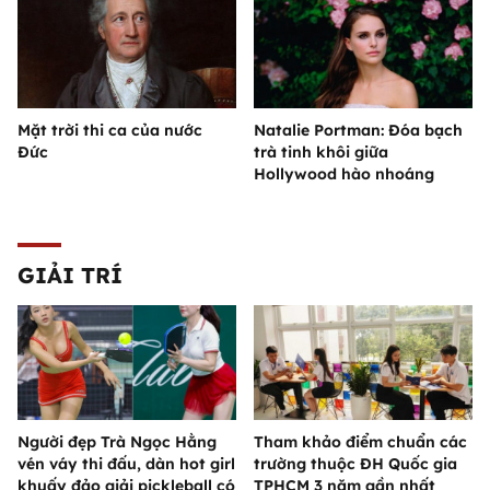
Mặt trời thi ca của nước
Natalie Portman: Đóa bạch
Đức
trà tinh khôi giữa
Hollywood hào nhoáng
GIẢI TRÍ
Người đẹp Trà Ngọc Hằng
Tham khảo điểm chuẩn các
vén váy thi đấu, dàn hot girl
trường thuộc ĐH Quốc gia
khuấy đảo giải pickleball có
TPHCM 3 năm gần nhất