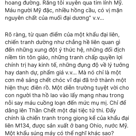
hoang đường. Răng tôi xuyên qua tim lính Mỹ.
Máu người Mỹ đặc, nhiều hồng cầu, có vị mặn
nguyên chất của muối đại dương” v.v…
Rõ ràng, từ quan điểm của một khẩu đại liên,
chiến tranh dường như chẳng hề liên quan gì
đến những xung đột ý thức hệ, những đối địch
niềm tin tôn giáo, những tranh chấp quyền lợi
chính trị hay kinh tế, những đụng độ về lý tưởng
hay danh dự, phẩm giá v.v… Mà nó chỉ là một
cơn mê sảng chết chóc vĩ đại đã trở thành một
hiện thực điên rồ. Một diễn trường tuyệt vời cho
con người tha hồ lao vào lấy mạng nhau trong
nỗi say máu cuồng loạn đến mức mụ mị. Chỉ để
dâng lên Thần Chết một đại tiệc tử thi. Đấy
chính là chiến tranh trong giọng kể của khẩu đại
liên M134, được sản xuất ở bang Ohio, nước Mỹ.
Một khẩu súng máy có thể nghĩ khác sao?