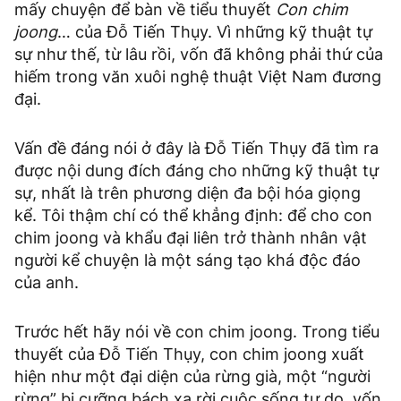
mấy chuyện để bàn về tiểu thuyết
Con chim
joong
… của Đỗ Tiến Thụy. Vì những kỹ thuật tự
sự như thế, từ lâu rồi, vốn đã không phải thứ của
hiếm trong văn xuôi nghệ thuật Việt Nam đương
đại.
Vấn đề đáng nói ở đây là Đỗ Tiến Thụy đã tìm ra
được nội dung đích đáng cho những kỹ thuật tự
sự, nhất là trên phương diện đa bội hóa giọng
kể. Tôi thậm chí có thể khẳng định: để cho con
chim joong và khẩu đại liên trở thành nhân vật
người kể chuyện là một sáng tạo khá độc đáo
của anh.
Trước hết hãy nói về con chim joong. Trong tiểu
thuyết của Đỗ Tiến Thụy, con chim joong xuất
hiện như một đại diện của rừng già, một “người
rừng” bị cưỡng bách xa rời cuộc sống tự do, vốn