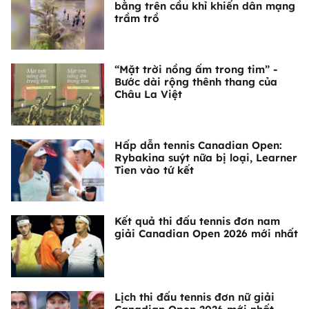
bằng trên cầu khỉ khiến dân mạng
trầm trồ
“Mặt trời nồng ấm trong tim” -
Bước dài rộng thênh thang của
Châu La Việt
Hấp dẫn tennis Canadian Open:
Rybakina suýt nữa bị loại, Learner
Tien vào tứ kết
Kết quả thi đấu tennis đơn nam
giải Canadian Open 2026 mới nhất
Lịch thi đấu tennis đơn nữ giải