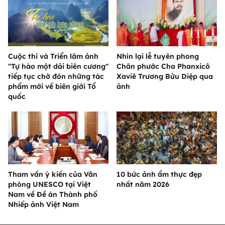
Cuộc thi và Triển lãm ảnh
Nhìn lại lễ tuyên phong
"Tự hào một dải biên cương"
Chân phước Cha Phanxicô
tiếp tục chờ đón những tác
Xaviê Trương Bửu Diệp qua
phẩm mới về biên giới Tổ
ảnh
quốc
Tham vấn ý kiến của Văn
10 bức ảnh ẩm thực đẹp
phòng UNESCO tại Việt
nhất năm 2026
Nam về Đề án Thành phố
Nhiếp ảnh Việt Nam