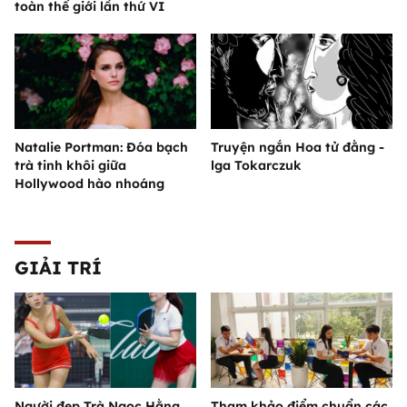
toàn thế giới lần thứ VI
Natalie Portman: Đóa bạch
Truyện ngắn Hoa tử đằng -
trà tinh khôi giữa
lga Tokarczuk
Hollywood hào nhoáng
GIẢI TRÍ
Người đẹp Trà Ngọc Hằng
Tham khảo điểm chuẩn các