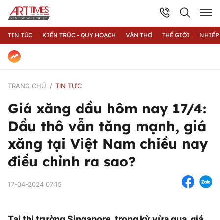
TIN TỨC
KIẾN TRÚC - QUY HOẠCH
VĂN THƠ
THẾ GIỚI
NHIẾP
TRANG CHỦ
TIN TỨC
Giá xăng dầu hôm nay 17/4:
Dầu thô vẫn tăng mạnh, giá
xăng tại Việt Nam chiều nay
điều chỉnh ra sao?
17-04-2024 07:15
Tại thị trường Singapore, trong kỳ vừa qua, giá