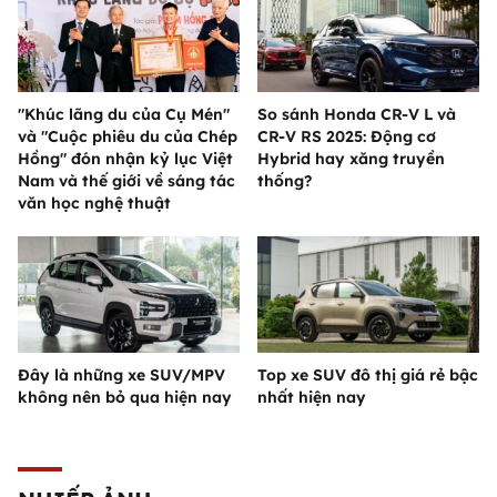
"Khúc lãng du của Cụ Mén"
So sánh Honda CR-V L và
và "Cuộc phiêu du của Chép
CR-V RS 2025: Động cơ
Hồng" đón nhận kỷ lục Việt
Hybrid hay xăng truyền
Nam và thế giới về sáng tác
thống?
văn học nghệ thuật
Đây là những xe SUV/MPV
Top xe SUV đô thị giá rẻ bậc
không nên bỏ qua hiện nay
nhất hiện nay