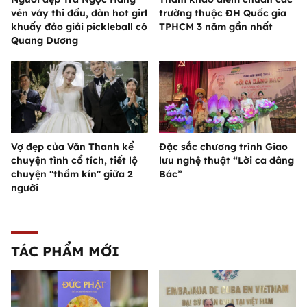
vén váy thi đấu, dàn hot girl
trường thuộc ĐH Quốc gia
khuấy đảo giải pickleball có
TPHCM 3 năm gần nhất
Quang Dương
Vợ đẹp của Văn Thanh kể
Đặc sắc chương trình Giao
chuyện tình cổ tích, tiết lộ
lưu nghệ thuật “Lời ca dâng
chuyện "thầm kín" giữa 2
Bác”
người
TÁC PHẨM MỚI