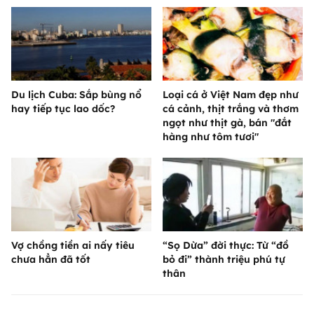
Du lịch Cuba: Sắp bùng nổ
Loại cá ở Việt Nam đẹp như
hay tiếp tục lao dốc?
cá cảnh, thịt trắng và thơm
ngọt như thịt gà, bán "đắt
hàng như tôm tươi"
Vợ chồng tiền ai nấy tiêu
“Sọ Dừa” đời thực: Từ “đồ
chưa hẳn đã tốt
bỏ đi” thành triệu phú tự
thân