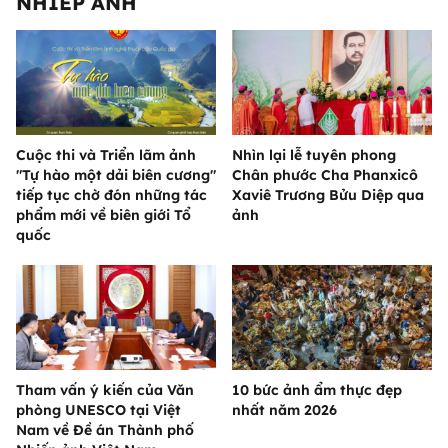
NHIẾP ẢNH
Cuộc thi và Triển lãm ảnh
Nhìn lại lễ tuyên phong
"Tự hào một dải biên cương"
Chân phước Cha Phanxicô
tiếp tục chờ đón những tác
Xaviê Trương Bửu Diệp qua
phẩm mới về biên giới Tổ
ảnh
quốc
Tham vấn ý kiến của Văn
10 bức ảnh ẩm thực đẹp
phòng UNESCO tại Việt
nhất năm 2026
Nam về Đề án Thành phố