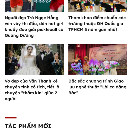
Người đẹp Trà Ngọc Hằng
Tham khảo điểm chuẩn các
vén váy thi đấu, dàn hot girl
trường thuộc ĐH Quốc gia
khuấy đảo giải pickleball có
TPHCM 3 năm gần nhất
Quang Dương
Vợ đẹp của Văn Thanh kể
Đặc sắc chương trình Giao
chuyện tình cổ tích, tiết lộ
lưu nghệ thuật “Lời ca dâng
chuyện "thầm kín" giữa 2
Bác”
người
TÁC PHẨM MỚI