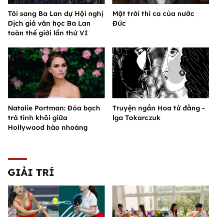
Tôi sang Ba Lan dự Hội nghị
Mặt trời thi ca của nước
Dịch giả văn học Ba Lan
Đức
toàn thế giới lần thứ VI
Natalie Portman: Đóa bạch
Truyện ngắn Hoa tử đằng -
trà tinh khôi giữa
lga Tokarczuk
Hollywood hào nhoáng
GIẢI TRÍ