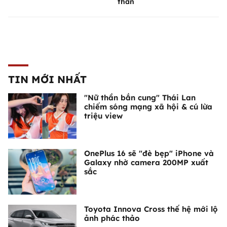
thân
TIN MỚI NHẤT
"Nữ thần bắn cung" Thái Lan
chiếm sóng mạng xã hội & cú lừa
triệu view
OnePlus 16 sẽ "đè bẹp" iPhone và
Galaxy nhờ camera 200MP xuất
sắc
Toyota Innova Cross thế hệ mới lộ
ảnh phác thảo