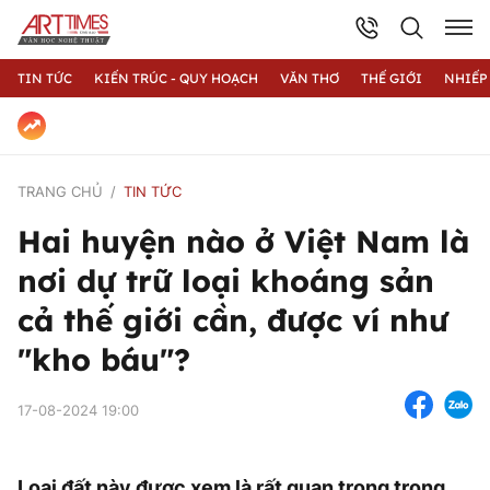
TIN TỨC
KIẾN TRÚC - QUY HOẠCH
VĂN THƠ
THẾ GIỚI
NHIẾP
TRANG CHỦ
TIN TỨC
Hai huyện nào ở Việt Nam là
nơi dự trữ loại khoáng sản
cả thế giới cần, được ví như
"kho báu"?
17-08-2024 19:00
Loại đất này được xem là rất quan trọng trong