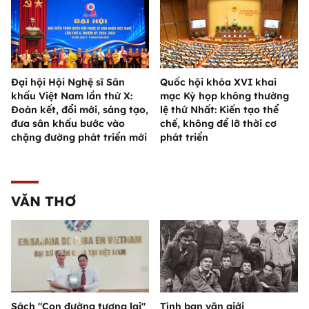
Đại hội Hội Nghệ sĩ Sân
Quốc hội khóa XVI khai
khấu Việt Nam lần thứ X:
mạc Kỳ họp không thường
Đoàn kết, đổi mới, sáng tạo,
lệ thứ Nhất: Kiến tạo thể
đưa sân khấu bước vào
chế, không để lỡ thời cơ
chặng đường phát triển mới
phát triển
VĂN THƠ
Sách "Con đường tương lai"
Tình bạn văn giới