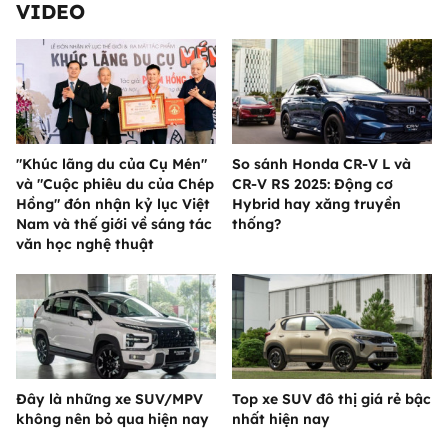
VIDEO
"Khúc lãng du của Cụ Mén"
So sánh Honda CR-V L và
và "Cuộc phiêu du của Chép
CR-V RS 2025: Động cơ
Hồng" đón nhận kỷ lục Việt
Hybrid hay xăng truyền
Nam và thế giới về sáng tác
thống?
văn học nghệ thuật
Đây là những xe SUV/MPV
Top xe SUV đô thị giá rẻ bậc
không nên bỏ qua hiện nay
nhất hiện nay