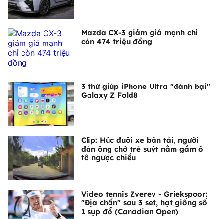
Mazda CX-3 giảm giá mạnh chỉ
còn 474 triệu đồng
3 thứ giúp iPhone Ultra "đánh bại"
Galaxy Z Fold8
Clip: Húc đuôi xe bán tải, người
đàn ông chở trẻ suýt nằm gầm ô
tô ngược chiều
Video tennis Zverev - Griekspoor:
"Địa chấn" sau 3 set, hạt giống số
1 sụp đổ (Canadian Open)