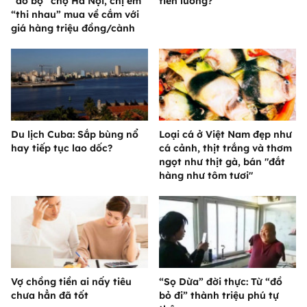
“đổ bộ” chợ Hà Nội, chị em
tiền lương?
“thi nhau” mua về cắm với
giá hàng triệu đồng/cành
Du lịch Cuba: Sắp bùng nổ
Loại cá ở Việt Nam đẹp như
hay tiếp tục lao dốc?
cá cảnh, thịt trắng và thơm
ngọt như thịt gà, bán "đắt
hàng như tôm tươi"
Vợ chồng tiền ai nấy tiêu
“Sọ Dừa” đời thực: Từ “đồ
chưa hẳn đã tốt
bỏ đi” thành triệu phú tự