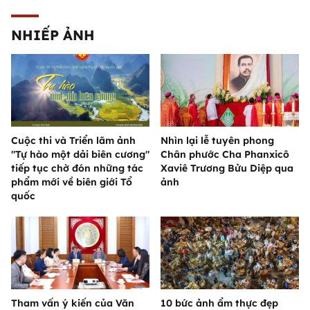
NHIẾP ẢNH
Cuộc thi và Triển lãm ảnh
Nhìn lại lễ tuyên phong
"Tự hào một dải biên cương"
Chân phước Cha Phanxicô
tiếp tục chờ đón những tác
Xaviê Trương Bửu Diệp qua
phẩm mới về biên giới Tổ
ảnh
quốc
Tham vấn ý kiến của Văn
10 bức ảnh ẩm thực đẹp