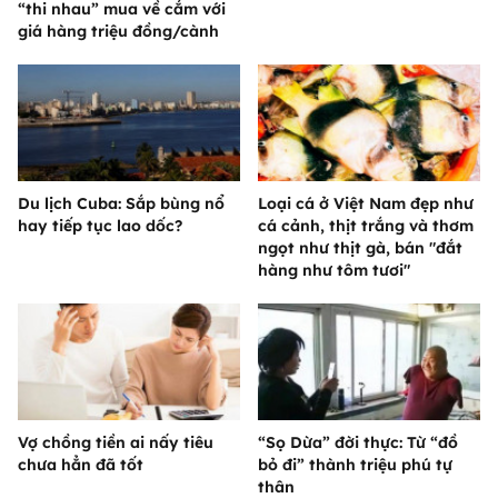
“thi nhau” mua về cắm với
giá hàng triệu đồng/cành
Du lịch Cuba: Sắp bùng nổ
Loại cá ở Việt Nam đẹp như
hay tiếp tục lao dốc?
cá cảnh, thịt trắng và thơm
ngọt như thịt gà, bán "đắt
hàng như tôm tươi"
Vợ chồng tiền ai nấy tiêu
“Sọ Dừa” đời thực: Từ “đồ
chưa hẳn đã tốt
bỏ đi” thành triệu phú tự
thân