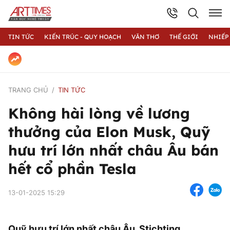
TIN TỨC
KIẾN TRÚC - QUY HOẠCH
VĂN THƠ
THẾ GIỚI
NHIẾP
TRANG CHỦ
TIN TỨC
Không hài lòng về lương
thưởng của Elon Musk, Quỹ
hưu trí lớn nhất châu Âu bán
hết cổ phần Tesla
13-01-2025 15:29
Quỹ hưu trí lớn nhất châu Âu, Stichting