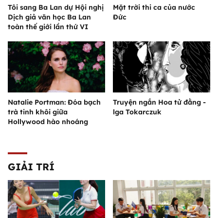
Tôi sang Ba Lan dự Hội nghị
Mặt trời thi ca của nước
Dịch giả văn học Ba Lan
Đức
toàn thế giới lần thứ VI
Natalie Portman: Đóa bạch
Truyện ngắn Hoa tử đằng -
trà tinh khôi giữa
lga Tokarczuk
Hollywood hào nhoáng
GIẢI TRÍ