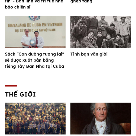
tin”- Bản lĩnh và trí tuệ nhà
ghép tạng
báo chiến sĩ
Sách "Con đường tương lai"
Tình bạn văn giới
sẽ được xuất bản bằng
tiếng Tây Ban Nha tại Cuba
THẾ GIỚI