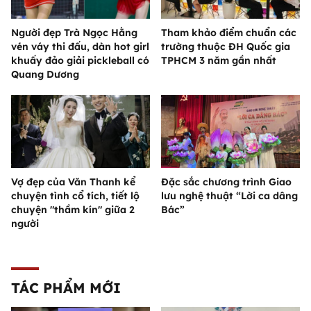
Người đẹp Trà Ngọc Hằng
Tham khảo điểm chuẩn các
vén váy thi đấu, dàn hot girl
trường thuộc ĐH Quốc gia
khuấy đảo giải pickleball có
TPHCM 3 năm gần nhất
Quang Dương
Vợ đẹp của Văn Thanh kể
Đặc sắc chương trình Giao
chuyện tình cổ tích, tiết lộ
lưu nghệ thuật “Lời ca dâng
chuyện "thầm kín" giữa 2
Bác”
người
TÁC PHẨM MỚI