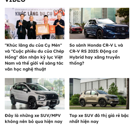
"Khúc lãng du của Cụ Mén"
So sánh Honda CR-V L và
và "Cuộc phiêu du của Chép
CR-V RS 2025: Động cơ
Hồng" đón nhận kỷ lục Việt
Hybrid hay xăng truyền
Nam và thế giới về sáng tác
thống?
văn học nghệ thuật
Đây là những xe SUV/MPV
Top xe SUV đô thị giá rẻ bậc
không nên bỏ qua hiện nay
nhất hiện nay