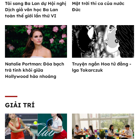
Tôi sang Ba Lan dự Hội nghị
Mặt trời thi ca của nước
Dịch giả văn học Ba Lan
Đức
toàn thế giới lần thứ VI
Natalie Portman: Đóa bạch
Truyện ngắn Hoa tử đằng -
trà tinh khôi giữa
lga Tokarczuk
Hollywood hào nhoáng
GIẢI TRÍ