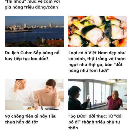
“thi nhau” mua về cắm với
giá hàng triệu đồng/cành
Du lịch Cuba: Sắp bùng nổ
Loại cá ở Việt Nam đẹp như
hay tiếp tục lao dốc?
cá cảnh, thịt trắng và thơm
ngọt như thịt gà, bán "đắt
hàng như tôm tươi"
Vợ chồng tiền ai nấy tiêu
“Sọ Dừa” đời thực: Từ “đồ
chưa hẳn đã tốt
bỏ đi” thành triệu phú tự
thân