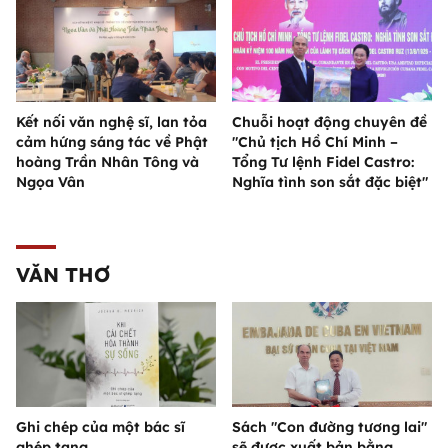
Kết nối văn nghệ sĩ, lan tỏa
Chuỗi hoạt động chuyên đề
cảm hứng sáng tác về Phật
"Chủ tịch Hồ Chí Minh –
hoàng Trần Nhân Tông và
Tổng Tư lệnh Fidel Castro:
Ngọa Vân
Nghĩa tình son sắt đặc biệt"
VĂN THƠ
Ghi chép của một bác sĩ
Sách "Con đường tương lai"
ghép tạng
sẽ được xuất bản bằng