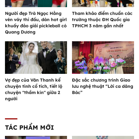
Người đẹp Trà Ngọc Hằng
Tham khảo điểm chuẩn các
vén váy thi đấu, dàn hot girl
trường thuộc ĐH Quốc gia
khuấy đảo giải pickleball có
TPHCM 3 năm gần nhất
Quang Dương
Vợ đẹp của Văn Thanh kể
Đặc sắc chương trình Giao
chuyện tình cổ tích, tiết lộ
lưu nghệ thuật “Lời ca dâng
chuyện "thầm kín" giữa 2
Bác”
người
TÁC PHẨM MỚI