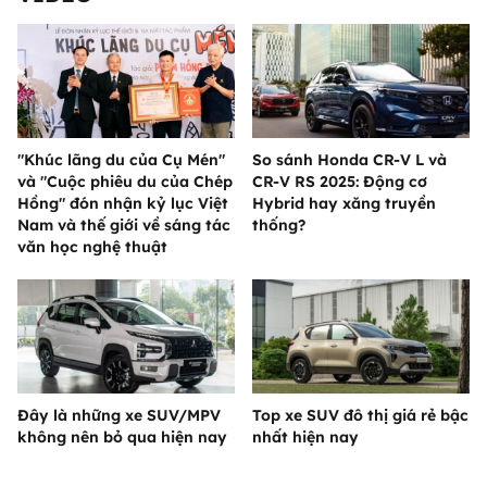
"Khúc lãng du của Cụ Mén"
So sánh Honda CR-V L và
và "Cuộc phiêu du của Chép
CR-V RS 2025: Động cơ
Hồng" đón nhận kỷ lục Việt
Hybrid hay xăng truyền
Nam và thế giới về sáng tác
thống?
văn học nghệ thuật
Đây là những xe SUV/MPV
Top xe SUV đô thị giá rẻ bậc
không nên bỏ qua hiện nay
nhất hiện nay