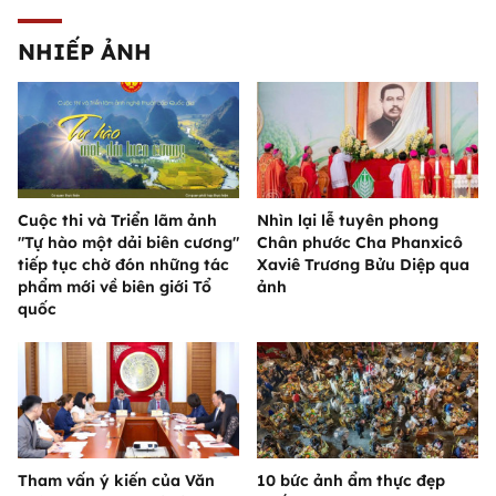
NHIẾP ẢNH
Cuộc thi và Triển lãm ảnh
Nhìn lại lễ tuyên phong
"Tự hào một dải biên cương"
Chân phước Cha Phanxicô
tiếp tục chờ đón những tác
Xaviê Trương Bửu Diệp qua
phẩm mới về biên giới Tổ
ảnh
quốc
Tham vấn ý kiến của Văn
10 bức ảnh ẩm thực đẹp