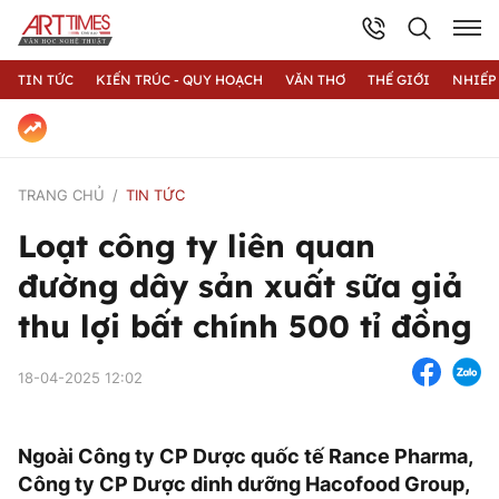
TIN TỨC
KIẾN TRÚC - QUY HOẠCH
VĂN THƠ
THẾ GIỚI
NHIẾP
TRANG CHỦ
TIN TỨC
Loạt công ty liên quan
đường dây sản xuất sữa giả
thu lợi bất chính 500 tỉ đồng
18-04-2025 12:02
Ngoài Công ty CP Dược quốc tế Rance Pharma,
Công ty CP Dược dinh dưỡng Hacofood Group,