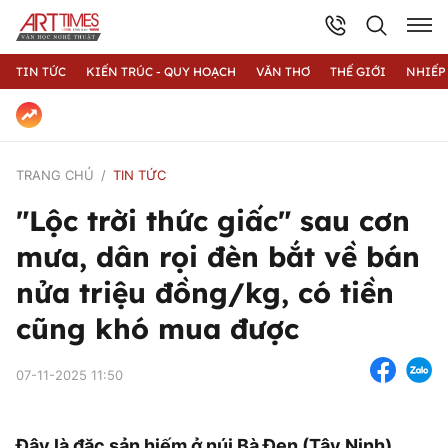
TIN TỨC
KIẾN TRÚC - QUY HOẠCH
VĂN THƠ
THẾ GIỚI
NHIẾP
TRANG CHỦ
TIN TỨC
"Lộc trời thức giấc" sau cơn
mưa, dân rọi đèn bắt về bán
nửa triệu đồng/kg, có tiền
cũng khó mua được
07-11-2025 11:50
Đây là đặc sản hiếm ở núi Bà Đen (Tây Ninh),