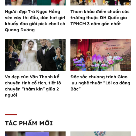
Người đẹp Trà Ngọc Hằng
Tham khảo điểm chuẩn các
vén váy thi đấu, dàn hot girl
trường thuộc ĐH Quốc gia
khuấy đảo giải pickleball có
TPHCM 3 năm gần nhất
Quang Dương
Vợ đẹp của Văn Thanh kể
Đặc sắc chương trình Giao
chuyện tình cổ tích, tiết lộ
lưu nghệ thuật “Lời ca dâng
chuyện "thầm kín" giữa 2
Bác”
người
TÁC PHẨM MỚI