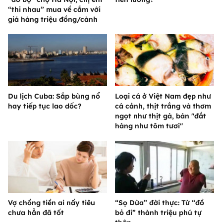
“thi nhau” mua về cắm với
giá hàng triệu đồng/cành
Du lịch Cuba: Sắp bùng nổ
Loại cá ở Việt Nam đẹp như
hay tiếp tục lao dốc?
cá cảnh, thịt trắng và thơm
ngọt như thịt gà, bán "đắt
hàng như tôm tươi"
Vợ chồng tiền ai nấy tiêu
“Sọ Dừa” đời thực: Từ “đồ
chưa hẳn đã tốt
bỏ đi” thành triệu phú tự