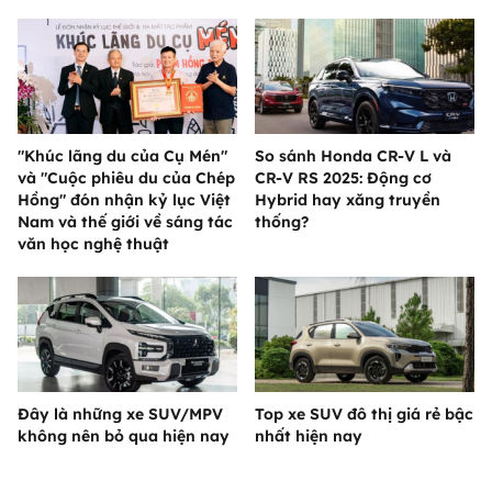
"Khúc lãng du của Cụ Mén"
So sánh Honda CR-V L và
và "Cuộc phiêu du của Chép
CR-V RS 2025: Động cơ
Hồng" đón nhận kỷ lục Việt
Hybrid hay xăng truyền
Nam và thế giới về sáng tác
thống?
văn học nghệ thuật
Đây là những xe SUV/MPV
Top xe SUV đô thị giá rẻ bậc
không nên bỏ qua hiện nay
nhất hiện nay