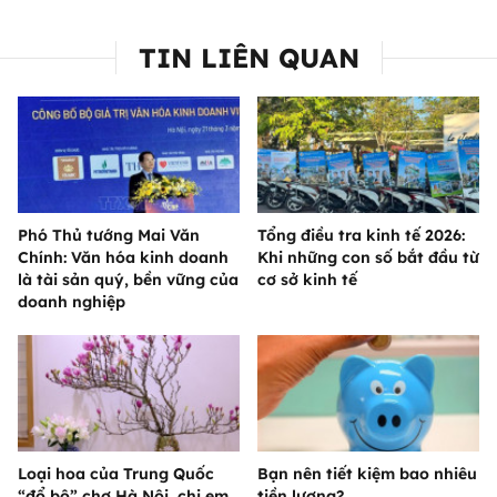
TIN LIÊN QUAN
Phó Thủ tướng Mai Văn
Tổng điều tra kinh tế 2026:
Chính: Văn hóa kinh doanh
Khi những con số bắt đầu từ
là tài sản quý, bền vững của
cơ sở kinh tế
doanh nghiệp
Loại hoa của Trung Quốc
Bạn nên tiết kiệm bao nhiêu
“đổ bộ” chợ Hà Nội, chị em
tiền lương?