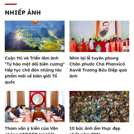
NHIẾP ẢNH
Cuộc thi và Triển lãm ảnh
Nhìn lại lễ tuyên phong
"Tự hào một dải biên cương"
Chân phước Cha Phanxicô
tiếp tục chờ đón những tác
Xaviê Trương Bửu Diệp qua
phẩm mới về biên giới Tổ
ảnh
quốc
Tham vấn ý kiến của Văn
10 bức ảnh ẩm thực đẹp