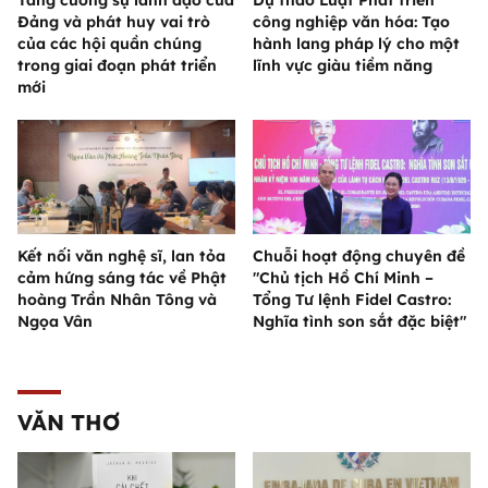
Tăng cường sự lãnh đạo của
Dự thảo Luật Phát triển
Đảng và phát huy vai trò
công nghiệp văn hóa: Tạo
của các hội quần chúng
hành lang pháp lý cho một
trong giai đoạn phát triển
lĩnh vực giàu tiềm năng
mới
Kết nối văn nghệ sĩ, lan tỏa
Chuỗi hoạt động chuyên đề
cảm hứng sáng tác về Phật
"Chủ tịch Hồ Chí Minh –
hoàng Trần Nhân Tông và
Tổng Tư lệnh Fidel Castro:
Ngọa Vân
Nghĩa tình son sắt đặc biệt"
VĂN THƠ