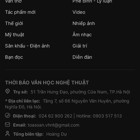
Văn thơ
Phê bình - Lý luận
Tác phẩm mới
Video
Thế giới
Nhiếp ảnh
Mỹ thuật
Âm nhạc
Sân khấu - Điện ảnh
Giải trí
Bạn đọc
Diễn đàn
THỜI BÁO VĂN HỌC NGHỆ THUẬT
Trụ sở:
51 Trần Hưng Đạo, phường Cửa Nam, TP.Hà Nội
* Địa chỉ liên lạc:
Tầng 7, số 66 Nguyễn Văn Huyên, phường
Nghĩa Đô, Hà Nội.
Điện thoại:
024 62 900 262 | Hotline: 0903 517 513
Email:
toasoan.vhnt@gmail.com
Tổng biên tập:
Hoàng Dự