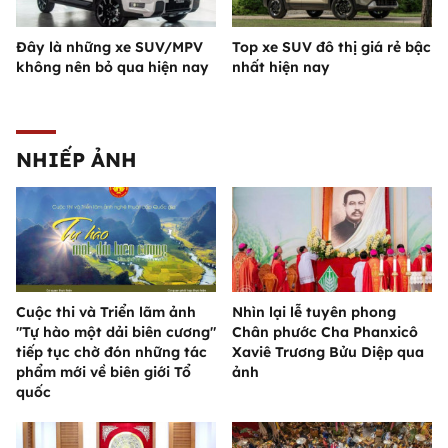
Đây là những xe SUV/MPV
Top xe SUV đô thị giá rẻ bậc
không nên bỏ qua hiện nay
nhất hiện nay
NHIẾP ẢNH
Cuộc thi và Triển lãm ảnh
Nhìn lại lễ tuyên phong
"Tự hào một dải biên cương"
Chân phước Cha Phanxicô
tiếp tục chờ đón những tác
Xaviê Trương Bửu Diệp qua
phẩm mới về biên giới Tổ
ảnh
quốc