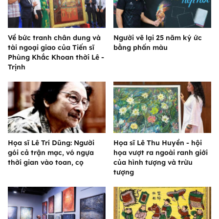
Về bức tranh chân dung và
Người vẽ lại 25 năm ký ức
tài ngoại giao của Tiến sĩ
bằng phấn màu
Phùng Khắc Khoan thời Lê -
Trịnh
Họa sĩ Lê Trí Dũng: Người
Họa sĩ Lê Thu Huyền - hội
gói cả trận mạc, vó ngựa
họa vượt ra ngoài ranh giới
thời gian vào toan, cọ
của hình tượng và trừu
tượng