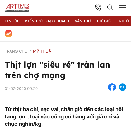
TIN TỨC
KIẾN TRÚC - QUY HOẠCH
VĂN THƠ
THẾ GIỚI
NHIẾP
TRANG CHỦ
MỸ THUẬT
Thịt lợn "siêu rẻ" tràn lan
trên chợ mạng
31-07-2020 09:20
Từ thịt ba chỉ, nạc vai, chân giò đến các loại nội
tạng lợn… loại nào cũng có hàng với giá chỉ vài
chục nghìn/kg.