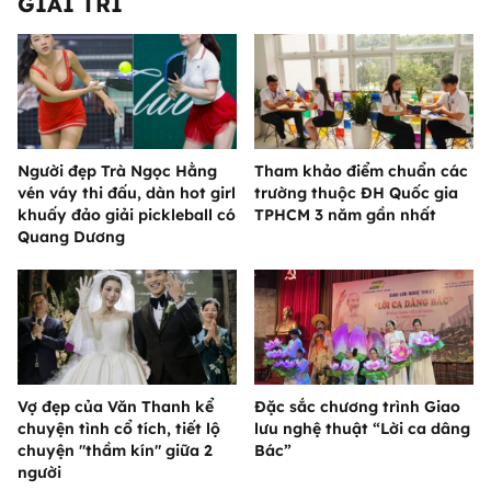
GIẢI TRÍ
Người đẹp Trà Ngọc Hằng
Tham khảo điểm chuẩn các
vén váy thi đấu, dàn hot girl
trường thuộc ĐH Quốc gia
khuấy đảo giải pickleball có
TPHCM 3 năm gần nhất
Quang Dương
Vợ đẹp của Văn Thanh kể
Đặc sắc chương trình Giao
chuyện tình cổ tích, tiết lộ
lưu nghệ thuật “Lời ca dâng
chuyện "thầm kín" giữa 2
Bác”
người