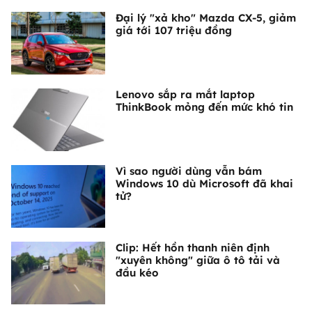
Đại lý "xả kho" Mazda CX-5, giảm
giá tới 107 triệu đồng
Lenovo sắp ra mắt laptop
ThinkBook mỏng đến mức khó tin
Vì sao người dùng vẫn bám
Windows 10 dù Microsoft đã khai
tử?
Clip: Hết hồn thanh niên định
"xuyên không" giữa ô tô tải và
đầu kéo