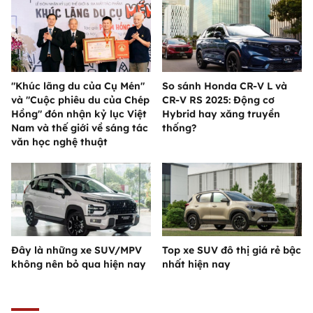
"Khúc lãng du của Cụ Mén"
So sánh Honda CR-V L và
và "Cuộc phiêu du của Chép
CR-V RS 2025: Động cơ
Hồng" đón nhận kỷ lục Việt
Hybrid hay xăng truyền
Nam và thế giới về sáng tác
thống?
văn học nghệ thuật
Đây là những xe SUV/MPV
Top xe SUV đô thị giá rẻ bậc
không nên bỏ qua hiện nay
nhất hiện nay