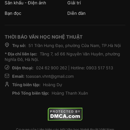
Sân khấu - Điện ảnh
Giải trí
Bạn đọc
Diễn đàn
THỜI BÁO VĂN HỌC NGHỆ THUẬT
Trụ sở:
51 Trần Hưng Đạo, phường Cửa Nam, TP.Hà Nội
* Địa chỉ liên lạc:
Tầng 7, số 66 Nguyễn Văn Huyên, phường
Nghĩa Đô, Hà Nội.
Điện thoại:
024 62 900 262 | Hotline: 0903 517 513
Email:
toasoan.vhnt@gmail.com
Tổng biên tập:
Hoàng Dự
Phó Tổng biên tập:
Hoàng Thanh Xuân
Cơ quan của Liên hiệp các Hội Văn học Nghệ thuật Việt Nam