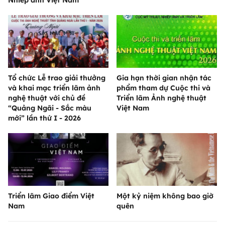
Nhiếp ảnh Việt Nam
Tổ chức Lễ trao giải thưởng
Gia hạn thời gian nhận tác
và khai mạc triển lãm ảnh
phẩm tham dự Cuộc thi và
nghệ thuật với chủ đề
Triển lãm Ảnh nghệ thuật
“Quảng Ngãi - Sắc màu
Việt Nam
mới” lần thứ I - 2026
Triển lãm Giao điểm Việt
Một kỷ niệm không bao giờ
Nam
quên