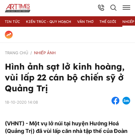
TIN TỨC
KIẾN TRÚC - QUY HOẠCH
VĂN THƠ
THẾ GIỚI
NHIẾP
TRANG CHỦ
NHIẾP ẢNH
Hình ảnh sạt lở kinh hoàng,
vùi lấp 22 cán bộ chiến sỹ ở
Quảng Trị
18-10-2020 14:08
(VHNT) - Một vụ lở núi tại huyện Hướng Hoá
(Quảng Trị) đã vùi lấp căn nhà tập thể của Đoàn