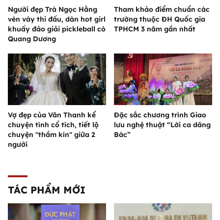
Người đẹp Trà Ngọc Hằng
Tham khảo điểm chuẩn các
vén váy thi đấu, dàn hot girl
trường thuộc ĐH Quốc gia
khuấy đảo giải pickleball có
TPHCM 3 năm gần nhất
Quang Dương
Vợ đẹp của Văn Thanh kể
Đặc sắc chương trình Giao
chuyện tình cổ tích, tiết lộ
lưu nghệ thuật “Lời ca dâng
chuyện "thầm kín" giữa 2
Bác”
người
TÁC PHẨM MỚI