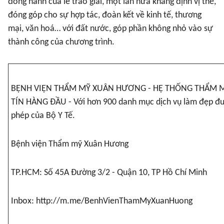
đồng hành của lễ trao giải, một lần nữa khẳng định vị thế,
đóng góp cho sự hợp tác, đoàn kết về kinh tế, thương
mại, văn hoá… với đất nước, góp phần không nhỏ vào sự
thành công của chương trình.
BỆNH VIỆN THẨM MỸ XUÂN HƯƠNG - HỆ THỐNG THẨM 
TÍN HÀNG ĐẦU - Với hơn 900 danh mục dịch vụ làm đẹp đ
phép của Bộ Y Tế.
Bệnh viện Thẩm mỹ Xuân Hương
TP.HCM: Số 45A Đường 3/2 - Quận 10, TP Hồ Chí Minh
Inbox:
http://m.me/BenhVienThamMyXuanHuong