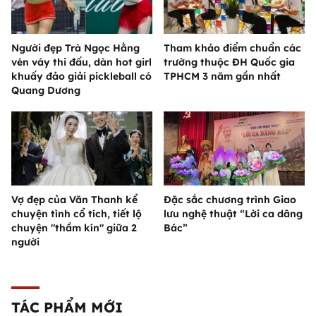
Người đẹp Trà Ngọc Hằng
Tham khảo điểm chuẩn các
vén váy thi đấu, dàn hot girl
trường thuộc ĐH Quốc gia
khuấy đảo giải pickleball có
TPHCM 3 năm gần nhất
Quang Dương
Vợ đẹp của Văn Thanh kể
Đặc sắc chương trình Giao
chuyện tình cổ tích, tiết lộ
lưu nghệ thuật “Lời ca dâng
chuyện "thầm kín" giữa 2
Bác”
người
TÁC PHẨM MỚI