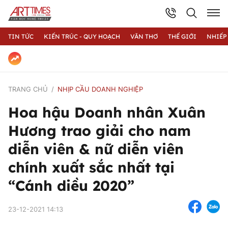
TIN TỨC
KIẾN TRÚC - QUY HOẠCH
VĂN THƠ
THẾ GIỚI
NHIẾP
TRANG CHỦ
NHỊP CẦU DOANH NGHIỆP
Hoa hậu Doanh nhân Xuân
Hương trao giải cho nam
diễn viên & nữ diễn viên
chính xuất sắc nhất tại
“Cánh diều 2020”
23-12-2021 14:13