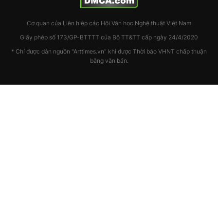
Cơ quan của Liên hiệp các Hội Văn học Nghệ thuật Việt Nam
Giấy phép số 173/GP-BTTTT của Bộ TT&TT cấp ngày 24/4/2020
* Chỉ được dẫn nguồn "Arttimes.vn" khi được Thời báo VHNT chấp thuận
bằng văn bản.