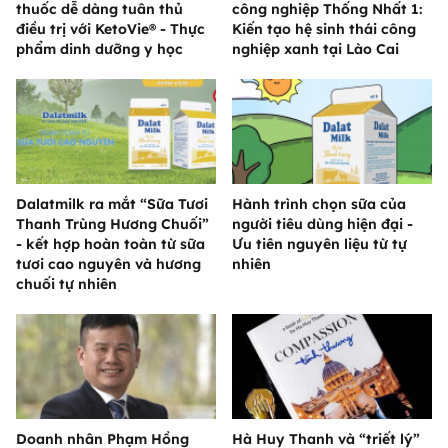
thuốc dễ dàng tuân thủ
công nghiệp Thống Nhất 1:
điều trị với KetoVie® - Thực
Kiến tạo hệ sinh thái công
phẩm dinh dưỡng y học
nghiệp xanh tại Lào Cai
Dalatmilk ra mắt “Sữa Tươi
Hành trình chọn sữa của
Thanh Trùng Hương Chuối”
người tiêu dùng hiện đại -
- kết hợp hoàn toàn từ sữa
Ưu tiên nguyên liệu từ tự
tươi cao nguyên và hương
nhiên
chuối tự nhiên
Doanh nhân Phạm Hồng
Hà Huy Thanh và “triết lý”