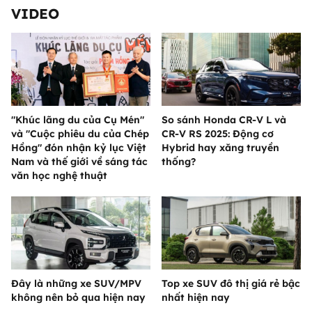
VIDEO
"Khúc lãng du của Cụ Mén"
So sánh Honda CR-V L và
và "Cuộc phiêu du của Chép
CR-V RS 2025: Động cơ
Hồng" đón nhận kỷ lục Việt
Hybrid hay xăng truyền
Nam và thế giới về sáng tác
thống?
văn học nghệ thuật
Đây là những xe SUV/MPV
Top xe SUV đô thị giá rẻ bậc
không nên bỏ qua hiện nay
nhất hiện nay