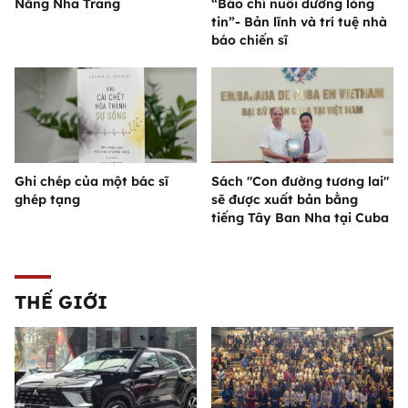
Nắng Nha Trang
“Báo chí nuôi dưỡng lòng
tin”- Bản lĩnh và trí tuệ nhà
báo chiến sĩ
Ghi chép của một bác sĩ
Sách "Con đường tương lai"
ghép tạng
sẽ được xuất bản bằng
tiếng Tây Ban Nha tại Cuba
THẾ GIỚI