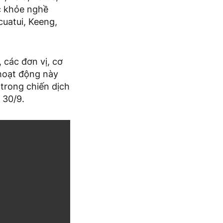
c khỏe nghề
uatui, Keeng,
 các đơn vị, cơ
hoạt động này
trong chiến dịch
 30/9.