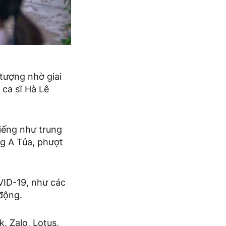
tượng nhờ giai
 ca sĩ Hà Lê
iếng như trung
ng A Tủa, phượt
VID-19, như các
 động.
, Zalo, Lotus,