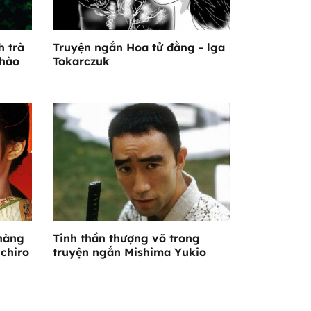
h trà
Truyện ngắn Hoa tử đằng - lga
 hào
Tokarczuk
nàng
Tinh thần thượng võ trong
ichiro
truyện ngắn Mishima Yukio