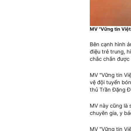
MV "Vững tin Việ
Bên cạnh hình ả
điệu trẻ trung, h
chắc chắn được n
MV "Vững tin Vi
vệ đội tuyển bó
thủ Trần Đặng Đ
MV này cũng là s
chuyên gia, y bá
MV "Vững tin Vi