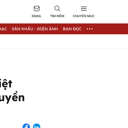
EMAIL
TÌM KIẾM
CHUYÊN MỤC
HẠC
SÂN KHẤU - ĐIỆN ẢNH
BẠN ĐỌC
iệt
ruyền