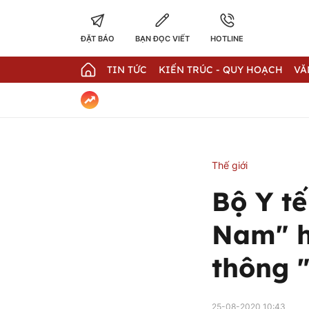
ĐẶT BÁO
BẠN ĐỌC VIẾT
HOTLINE
TIN TỨC
KIẾN TRÚC - QUY HOẠCH
VĂ
Thế giới
Bộ Y tế
Nam" h
thông 
25-08-2020 10:43