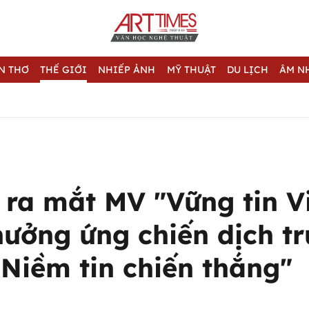
N THƠ
THẾ GIỚI
NHIẾP ẢNH
MỸ THUẬT
DU LỊCH
ÂM N
 ra mắt MV "Vững tin V
ưởng ứng chiến dịch t
"Niềm tin chiến thắng"