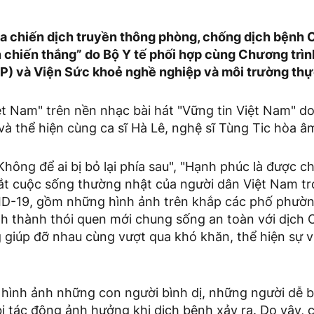
của chiến dịch truyền thông phòng, chống dịch bệnh
 chiến thắng” do Bộ Y tế phối hợp cùng Chương trình
) và Viện Sức khoẻ nghề nghiệp và môi trường thự
ệt Nam" trên nền nhạc bài hát "Vững tin Việt Nam" 
à thể hiện cùng ca sĩ Hà Lê, nghệ sĩ Tùng Tic hòa âm
Không để ai bị bỏ lại phía sau", "Hạnh phúc là được ch
cắt cuộc sống thường nhật của người dân Việt Nam t
D-19, gồm những hình ảnh trên khắp các phố phườn
nh thành thói quen mới chung sống an toàn với dịch 
 giúp đỡ nhau cùng vượt qua khó khăn, thể hiện sự v
hình ảnh những con người bình dị, những người dễ b
bị tác động ảnh hưởng khi dịch bệnh xảy ra. Do vậy, 