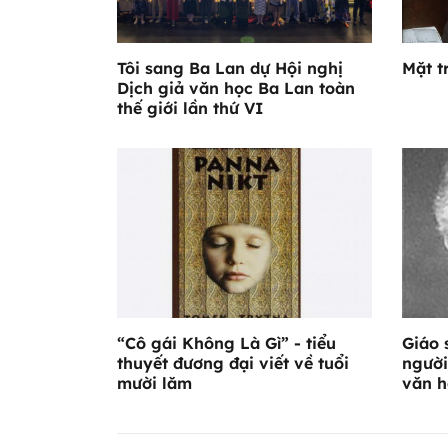
Tôi sang Ba Lan dự Hội nghị
Mặt t
Dịch giả văn học Ba Lan toàn
thế giới lần thứ VI
“Cô gái Không Là Gì” - tiểu
Giáo 
thuyết đương đại viết về tuổi
người
mười lăm
văn h