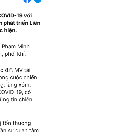
 COVID-19 với
 phát triển Liên
c hiện.
do Phạm Minh
, phối khí.
o đi", MV tái
rong cuộc chiến
g, làng xóm,
COVID-19, có
ững tin chiến
ị tổn thương
cần sự quan tâm,