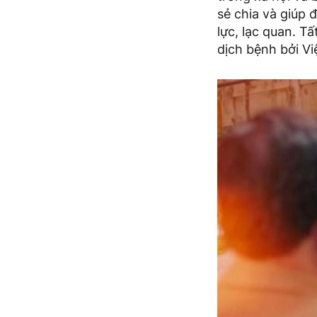
sẻ chia và giúp
lực, lạc quan. T
dịch bệnh bởi Vi