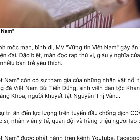
t Nam"
nh mộc mạc, bình dị, MV "Vững tin Việt Nam" gây ấn 
iện đại. Đặc biệt, màn đọc rap thú vị, giàu ý nghĩa của
hiều bạn trẻ yêu thích.
ệt Nam" còn có sự tham gia của những nhân vật nổi t
ng đá Việt Nam Bùi Tiến Dũng, sinh viên dân tộc Kha
ăng Khoa, người khuyết tật Nguyễn Thị Vân...
ự tri ân đến lực lượng trên tuyến đầu chống dịch CO
c sĩ, nhân viên y tế, quân đội và hàng triệu người lao
ệt Nam" được phát hành trên kênh Youtube, Facebook