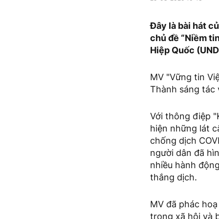
Đây là bài hát 
chủ đề “Niềm tin
Hiệp Quốc (UNDP
MV "Vững tin Vi
Thành sáng tác v
Với thông điệp "
hiện những lát 
chống dịch COVI
người dân đã hì
nhiều hành động
thắng dịch.
MV đã phác hoạ 
trong xã hội và 