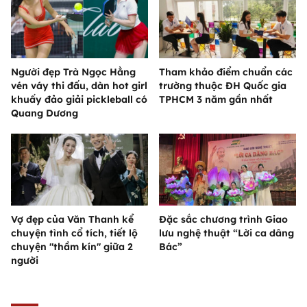
Người đẹp Trà Ngọc Hằng
Tham khảo điểm chuẩn các
vén váy thi đấu, dàn hot girl
trường thuộc ĐH Quốc gia
khuấy đảo giải pickleball có
TPHCM 3 năm gần nhất
Quang Dương
Vợ đẹp của Văn Thanh kể
Đặc sắc chương trình Giao
chuyện tình cổ tích, tiết lộ
lưu nghệ thuật “Lời ca dâng
chuyện "thầm kín" giữa 2
Bác”
người