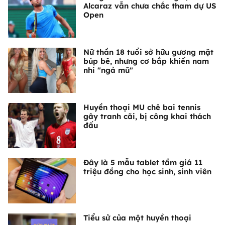
Alcaraz vẫn chưa chắc tham dự US
Open
Nữ thần 18 tuổi sở hữu gương mặt
búp bê, nhưng cơ bắp khiến nam
nhi "ngả mũ"
Huyền thoại MU chê bai tennis
gây tranh cãi, bị công khai thách
đấu
Đây là 5 mẫu tablet tầm giá 11
triệu đồng cho học sinh, sinh viên
Tiểu sử của một huyền thoại