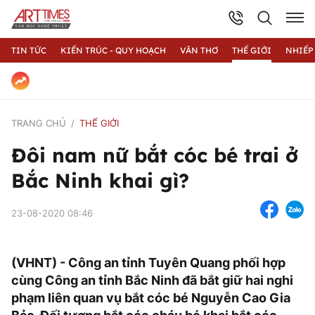
TIN TỨC
KIẾN TRÚC - QUY HOẠCH
VĂN THƠ
THẾ GIỚI
NHIẾP
TRANG CHỦ
THẾ GIỚI
Đôi nam nữ bắt cóc bé trai ở
Bắc Ninh khai gì?
23-08-2020 08:46
(VHNT) - Công an tỉnh Tuyên Quang phối hợp
cùng Công an tỉnh Bắc Ninh đã bắt giữ hai nghi
phạm liên quan vụ bắt cóc bé Nguyễn Cao Gia