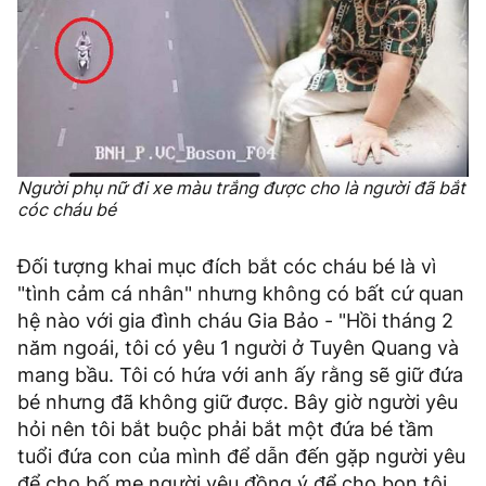
Người phụ nữ đi xe màu trắng được cho là người đã bắt
cóc cháu bé
Đối tượng khai mục đích bắt cóc cháu bé là vì
"tình cảm cá nhân" nhưng không có bất cứ quan
hệ nào với gia đình cháu Gia Bảo - "Hồi tháng 2
năm ngoái, tôi có yêu 1 người ở Tuyên Quang và
mang bầu. Tôi có hứa với anh ấy rằng sẽ giữ đứa
bé nhưng đã không giữ được. Bây giờ người yêu
hỏi nên tôi bắt buộc phải bắt một đứa bé tầm
tuổi đứa con của mình để dẫn đến gặp người yêu
để cho bố mẹ người yêu đồng ý để cho bọn tôi