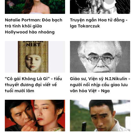
Natalie Portman: Đóa bạch
Truyện ngắn Hoa tử đằng -
trà tinh khôi giữa
lga Tokarczuk
Hollywood hào nhoáng
“Cô gái Không Là Gì” - tiểu
Giáo sư, Viện sỹ N.I.Nikulin -
thuyết đương đại viết về
người nối nhịp cầu giao lưu
tuổi mười lăm
văn hóa Việt - Nga