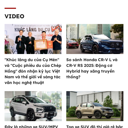
VIDEO
"Khúc lãng du của Cụ Mén"
So sánh Honda CR-V L và
và "Cuộc phiêu du của Chép
CR-V RS 2025: Động cơ
Hồng" đón nhận kỷ lục Việt
Hybrid hay xăng truyền
Nam và thế giới về sáng tác
thống?
văn học nghệ thuật
Đây là những xe SUV/MPV
Top xe SUV đô thị giá rẻ bậc