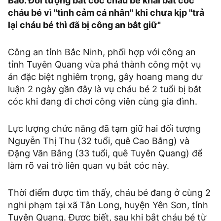
Bảo. Đối tượng bắt cóc cháu bé khai bắt cóc
cháu bé vì "tình cảm cá nhân" khi chưa kịp "trả
lại cháu bé thì đã bị công an bắt giữ"
Công an tỉnh Bắc Ninh, phối hợp với công an
tỉnh Tuyên Quang vừa phá thành công một vụ
án đặc biệt nghiêm trọng, gây hoang mang dư
luận 2 ngày gần đây là vụ cháu bé 2 tuổi bị bắt
cóc khi đang đi chơi công viên cùng gia đình.
Lực lượng chức năng đã tạm giữ hai đối tượng
Nguyễn Thị Thu (32 tuổi, quê Cao Bằng) và
Đặng Văn Bằng (33 tuổi, quê Tuyên Quang) để
làm rõ vai trò liên quan vụ bắt cóc này.
Thời điểm được tìm thấy, cháu bé đang ở cùng 2
nghi phạm tại xã Tân Long, huyện Yên Sơn, tỉnh
Tuyên Quang. Được biết, sau khi bắt cháu bé từ