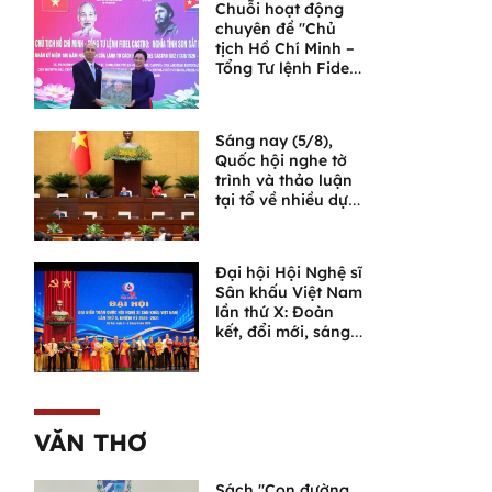
Chuỗi hoạt động
chuyên đề "Chủ
tịch Hồ Chí Minh –
Tổng Tư lệnh Fidel
Castro: Nghĩa tình
son sắt đặc biệt"
Sáng nay (5/8),
Quốc hội nghe tờ
trình và thảo luận
tại tổ về nhiều dự
án luật quan trọng
Đại hội Hội Nghệ sĩ
Sân khấu Việt Nam
lần thứ X: Đoàn
kết, đổi mới, sáng
tạo, đưa sân khấu
bước vào chặng
đường phát triển
mới
VĂN THƠ
Sách "Con đường