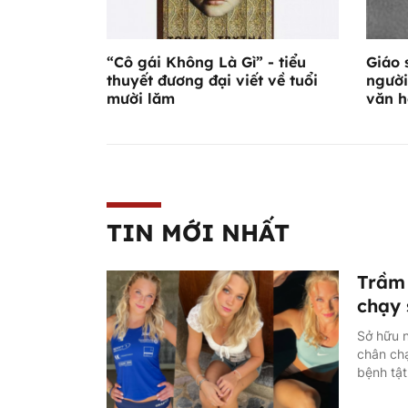
“Cô gái Không Là Gì” - tiểu
Giáo 
thuyết đương đại viết về tuổi
người
mười lăm
văn h
TIN MỚI NHẤT
Trầm 
chạy 
Sở hữu n
chân ch
bệnh tật