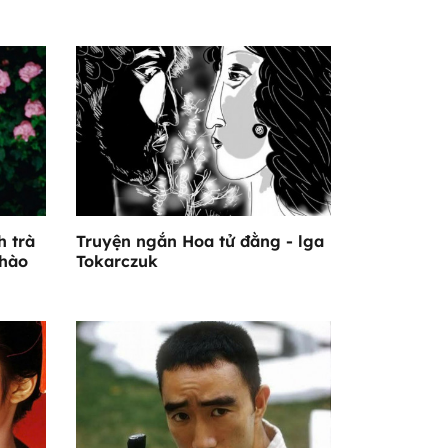
h trà
Truyện ngắn Hoa tử đằng - lga
 hào
Tokarczuk