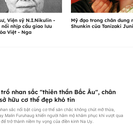
sư, Viện sỹ N.I.Nikulin -
Mỹ đạo trong chân dung 
 nối nhịp cầu giao lưu
Shunkin của Tanizaki Jun
óa Việt - Nga
trồ nhan sắc "thiên thần Bắc Âu", chân
sở hữu cơ thể đẹp khó tin
han sắc nổi bật cùng cơ thể săn chắc không chút mỡ thừa,
ạy Malin Furuhaug khiến người hâm mộ khâm phục khi vượt qua
 để trở thành niềm hy vọng của điền kinh Na Uy.