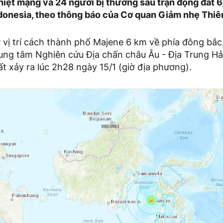
thiệt mạng và 24 người bị thương sau trận động đất 6
donesia, theo thông báo của Cơ quan Giảm nhẹ Thiên
vị trí cách thành phố Majene 6 km về phía đông bắc,
rung tâm Nghiên cứu Địa chấn châu Âu - Địa Trung H
ất xảy ra lúc 2h28 ngày 15/1 (giờ địa phương).