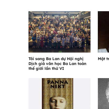
Tôi sang Ba Lan dự Hội nghị
Mặt t
Dịch giả văn học Ba Lan toàn
thế giới lần thứ VI