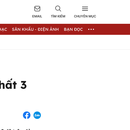
EMAIL
TÌM KIẾM
CHUYÊN MỤC
HẠC
SÂN KHẤU - ĐIỆN ẢNH
BẠN ĐỌC
hất 3