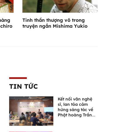
nàng
Tinh thần thượng võ trong
ichiro
truyện ngắn Mishima Yukio
TIN TỨC
Kết nối văn nghệ
sĩ, lan tỏa cảm
hứng sáng tác về
Phật hoàng Trần
Nhân Tông và
Ngọa Vân