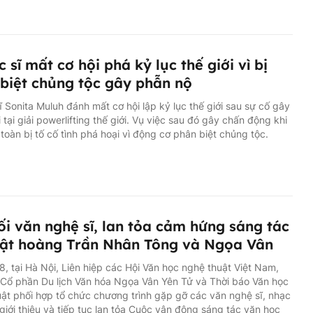
c sĩ mất cơ hội phá kỷ lục thế giới vì bị
biệt chủng tộc gây phẫn nộ
ĩ Sonita Muluh đánh mất cơ hội lập kỷ lục thế giới sau sự cố gây
i tại giải powerlifting thế giới. Vụ việc sau đó gây chấn động khi
n toàn bị tố cố tình phá hoại vì động cơ phân biệt chủng tộc.
ối văn nghệ sĩ, lan tỏa cảm hứng sáng tác
ật hoàng Trần Nhân Tông và Ngọa Vân
8, tại Hà Nội, Liên hiệp các Hội Văn học nghệ thuật Việt Nam,
Cổ phần Du lịch Văn hóa Ngọa Vân Yên Tử và Thời báo Văn học
ật phối hợp tổ chức chương trình gặp gỡ các văn nghệ sĩ, nhạc
giới thiệu và tiếp tục lan tỏa Cuộc vận động sáng tác văn học