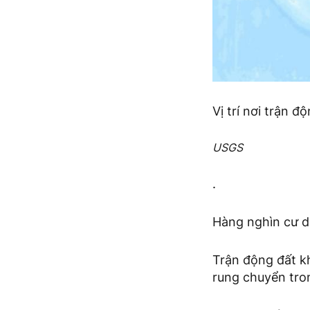
Vị trí nơi trận đ
USGS
.
Hàng nghìn cư dâ
Trận động đất k
rung chuyển tro