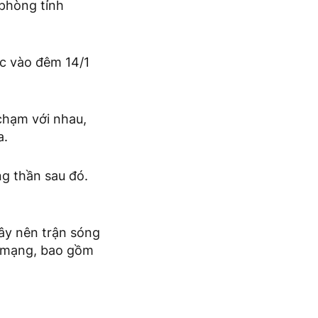
 phòng tỉnh
ực vào đêm 14/1
chạm với nhau,
a.
ng thần sau đó.
ây nên trận sóng
t mạng, bao gồm