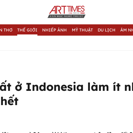
N THƠ
THẾ GIỚI
NHIẾP ẢNH
MỸ THUẬT
DU LỊCH
ÂM N
t ở Indonesia làm ít n
chết