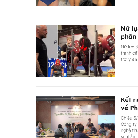
Nữ lự
phân 
Nữ lực s
tranh cã
trợ lý a
Kết n
về Ph
Chiều 6/
Công ty 
nghệ thu
sĩ nhằm 