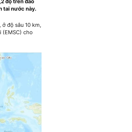
,2 độ trên đảo
 tai nước này.
 ở độ sâu 10 km,
ải (EMSC) cho