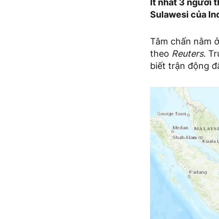
Ít nhất 3 người 
Sulawesi của In
Tâm chấn nằm ở 
theo
Reuters
. T
biết trận động đ