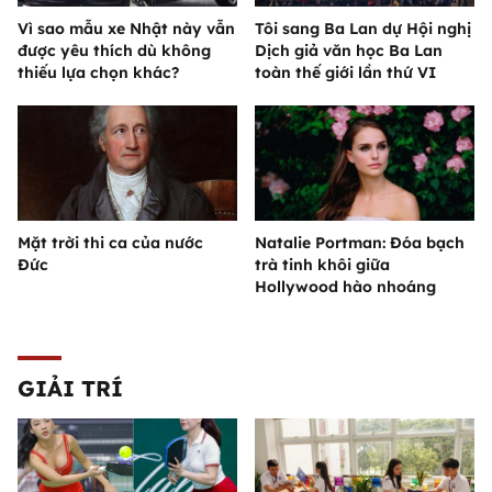
Vì sao mẫu xe Nhật này vẫn
Tôi sang Ba Lan dự Hội nghị
được yêu thích dù không
Dịch giả văn học Ba Lan
thiếu lựa chọn khác?
toàn thế giới lần thứ VI
Mặt trời thi ca của nước
Natalie Portman: Đóa bạch
Đức
trà tinh khôi giữa
Hollywood hào nhoáng
GIẢI TRÍ