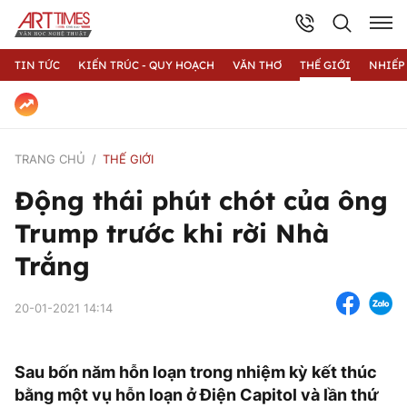
TIN TỨC
KIẾN TRÚC - QUY HOẠCH
VĂN THƠ
THẾ GIỚI
NHIẾP
TRANG CHỦ
THẾ GIỚI
Động thái phút chót của ông
Trump trước khi rời Nhà
Trắng
20-01-2021 14:14
Sau bốn năm hỗn loạn trong nhiệm kỳ kết thúc
bằng một vụ hỗn loạn ở Điện Capitol và lần thứ