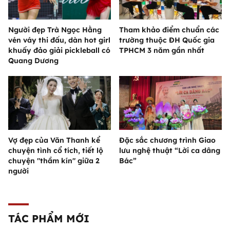
Người đẹp Trà Ngọc Hằng
Tham khảo điểm chuẩn các
vén váy thi đấu, dàn hot girl
trường thuộc ĐH Quốc gia
khuấy đảo giải pickleball có
TPHCM 3 năm gần nhất
Quang Dương
Vợ đẹp của Văn Thanh kể
Đặc sắc chương trình Giao
chuyện tình cổ tích, tiết lộ
lưu nghệ thuật “Lời ca dâng
chuyện "thầm kín" giữa 2
Bác”
người
TÁC PHẨM MỚI