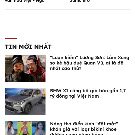
văn hóa Việt - Nga
Junichiro
TIN MỚI NHẤT
"Luận kiếm" Lương Sơn: Lâm Xung
so kè hậu duệ Quan Vũ, ai là đệ
nhất cao thủ?
BMW X1 công bố giá bán gần 1,7
tỷ đồng tại Việt Nam
Nàng thơ điền kinh "đốt mắt"
khán giả với loạt bikini khoe
đường cong nóng bỏng