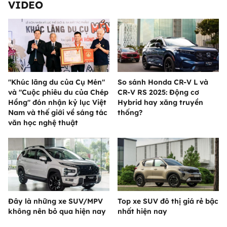
VIDEO
"Khúc lãng du của Cụ Mén"
So sánh Honda CR-V L và
và "Cuộc phiêu du của Chép
CR-V RS 2025: Động cơ
Hồng" đón nhận kỷ lục Việt
Hybrid hay xăng truyền
Nam và thế giới về sáng tác
thống?
văn học nghệ thuật
Đây là những xe SUV/MPV
Top xe SUV đô thị giá rẻ bậc
không nên bỏ qua hiện nay
nhất hiện nay