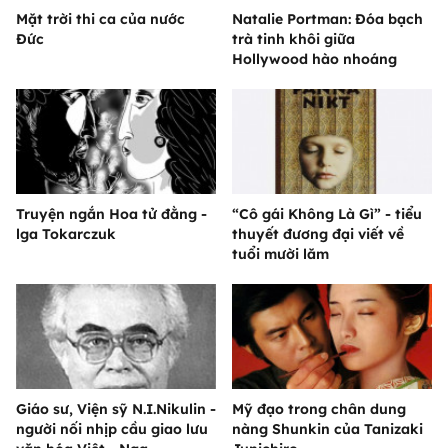
Mặt trời thi ca của nước
Natalie Portman: Đóa bạch
Đức
trà tinh khôi giữa
Hollywood hào nhoáng
Truyện ngắn Hoa tử đằng -
“Cô gái Không Là Gì” - tiểu
lga Tokarczuk
thuyết đương đại viết về
tuổi mười lăm
Giáo sư, Viện sỹ N.I.Nikulin -
Mỹ đạo trong chân dung
người nối nhịp cầu giao lưu
nàng Shunkin của Tanizaki