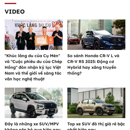
VIDEO
"Khúc lãng du của Cụ Mén"
So sánh Honda CR-V L và
và "Cuộc phiêu du của Chép
CR-V RS 2025: Động cơ
Hồng" đón nhận kỷ lục Việt
Hybrid hay xăng truyền
Nam và thế giới về sáng tác
thống?
văn học nghệ thuật
Đây là những xe SUV/MPV
Top xe SUV đô thị giá rẻ bậc
không nên bỏ qua hiện nay
nhất hiện nay