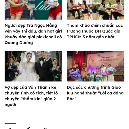
Người đẹp Trà Ngọc Hằng
Tham khảo điểm chuẩn các
vén váy thi đấu, dàn hot girl
trường thuộc ĐH Quốc gia
khuấy đảo giải pickleball có
TPHCM 3 năm gần nhất
Quang Dương
Vợ đẹp của Văn Thanh kể
Đặc sắc chương trình Giao
chuyện tình cổ tích, tiết lộ
lưu nghệ thuật “Lời ca dâng
chuyện "thầm kín" giữa 2
Bác”
người