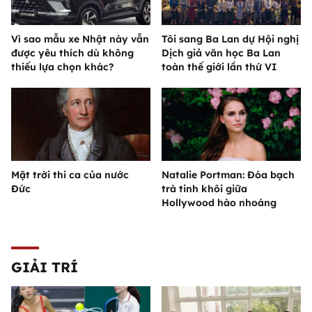
Vì sao mẫu xe Nhật này vẫn
Tôi sang Ba Lan dự Hội nghị
được yêu thích dù không
Dịch giả văn học Ba Lan
thiếu lựa chọn khác?
toàn thế giới lần thứ VI
Mặt trời thi ca của nước
Natalie Portman: Đóa bạch
Đức
trà tinh khôi giữa
Hollywood hào nhoáng
GIẢI TRÍ