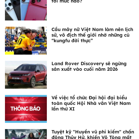
tới mức nào?
Cầu mây nữ Việt Nam làm nên lịch
sử, vô địch thế giới nhờ những cú
“kungfu đời thực”
Land Rover Discovery sẽ ngừng
sản xuất vào cuối năm 2026
Về việc tổ chức Đại hội đại biểu
toàn quốc Hội Nhà văn Việt Nam
lần thứ XI
Tuyệt kỹ "Huyền vũ phi kiếm" chấn
động Thủy Hử, khiến Võ Tòng mất