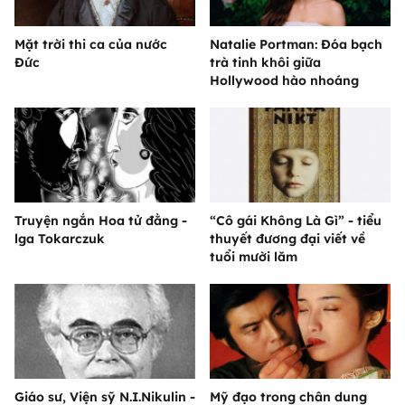
Mặt trời thi ca của nước
Natalie Portman: Đóa bạch
Đức
trà tinh khôi giữa
Hollywood hào nhoáng
Truyện ngắn Hoa tử đằng -
“Cô gái Không Là Gì” - tiểu
lga Tokarczuk
thuyết đương đại viết về
tuổi mười lăm
Giáo sư, Viện sỹ N.I.Nikulin -
Mỹ đạo trong chân dung