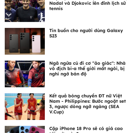
Nadal và Djokovic lên đỉnh lịch sử
tennis
Tin buồn cho người dùng Galaxy
S23
Ngã ngửa cú đi cơ "ảo giác": Nhà
vô địch bi-a thế giới mất ngôi, bị
nghi ngờ bán độ
Kết quả bóng chuyền ĐT nữ Việt
Nam - Philippines: Bước ngoặt set
3, ngược dòng ngỡ ngàng (SEA
V.Cup)
Cặp iPhone 18 Pro sẽ có giá cao