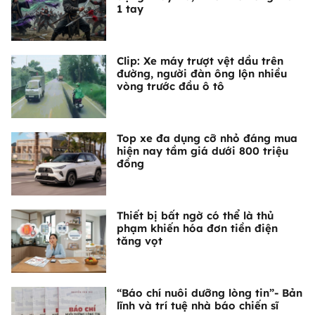
1 tay
Clip: Xe máy trượt vệt dầu trên
đường, người đàn ông lộn nhiều
vòng trước đầu ô tô
Top xe đa dụng cỡ nhỏ đáng mua
hiện nay tầm giá dưới 800 triệu
đồng
Thiết bị bất ngờ có thể là thủ
phạm khiến hóa đơn tiền điện
tăng vọt
“Báo chí nuôi dưỡng lòng tin”- Bản
lĩnh và trí tuệ nhà báo chiến sĩ