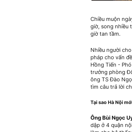
Chiều muộn ngày 
giờ, song nhiều 
giờ tan tầm.
Nhiều người cho 
pháp cho vấn đề 
Hồng Tiến - Phó
trưởng phòng Đ
ông TS Đào Ngọc
tìm câu trả lời c
Tại sao Hà Nội mớ
Ông Bùi Ngọc U
dập ở 4 quận nộ