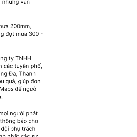
m nhưng vẫn
c mưa 200mm,
ững đợt mưa 300 -
Công ty TNHH
ên các tuyên phố,
Đống Đa, Thanh
ệu quả, giúp đơn
 Maps để người
n.
mọi người phát
ể thông báo cho
 đội phụ trách
anh nhất các sự