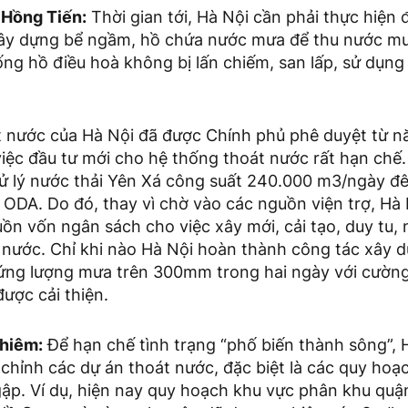
Hồng Tiến:
Thời gian tới, Hà Nội cần phải thực hiện 
Xây dựng bể ngầm, hồ chứa nước mưa để thu nước mư
ng hồ điều hoà không bị lấn chiếm, san lấp, sử dụng
 nước của Hà Nội đã được Chính phủ phê duyệt từ 
iệc đầu tư mới cho hệ thống thoát nước rất hạn chế.
ử lý nước thải Yên Xá công suất 240.000 m3/ngày đ
 ODA. Do đó, thay vì chờ vào các nguồn viện trợ, Hà
ồn vốn ngân sách cho việc xây mới, cải tạo, duy tu,
t nước. Chỉ khi nào Hà Nội hoàn thành công tác xây 
ứng lượng mưa trên 300mm trong hai ngày với cường 
ược cải thiện.
hiêm:
Để hạn chế tình trạng “phố biến thành sông”, 
 chỉnh các dự án thoát nước, đặc biệt là các quy hoạ
ập. Ví dụ, hiện nay quy hoạch khu vực phân khu quậ