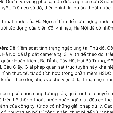
 Hồ Gươm và vùng phụ cận đã được nghiên cứu 8 nă
yệt. Trên cơ sở đó, điều chỉnh lại dự án thoát nước.
n thoát nước của Hà Nội chỉ tính đến lưu lượng nướ
dưới tác động của biến đổi khí hậu, Hà Nội đã có nh
yên:
Để Kiểm soát tình trạng ngập úng tại Thủ đô, 
à Nội đã lắp đặt camera tại 31 vị trí để theo dõi tr
ác quận: Hoàn Kiếm, Ba ĐÌnh, Tây Hồ, Hai Bà Trưng, 
 Cầu Giấy. Giải pháp quan sát trực tuyến này khá hi
h hình thực tế, từ đó tích hợp trong phần mềm HSDC
khảo, theo dõi, phục vụ cho việc đi lại thuận tiện hơ
cũng có chức năng tương tác, quá trình di chuyển, 
ố trên hệ thống thoát nước hoặc ngập lụt đều có th
ành của công ty, từ đó có những giải pháp xử lý. Các
 có phương án bố trí công nhân, thiết bị để xử lý nh