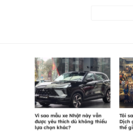
Vì sao mẫu xe Nhật này vẫn
Tôi s
được yêu thích dù không thiếu
Dịch 
lựa chọn khác?
thế g