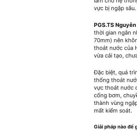
làm cho hệ thống
vực bị ngập sâu.
PGS.TS Nguyễn 
thời gian ngắn 
70mm) nên không
thoát nước của 
vừa cải tạo, chư
Đặc biệt, quá tr
thống thoát nước
vực thoát nước 
cống bơm, chuyền
thành vùng ngập
mất kiểm soát.
Giải pháp nào để 