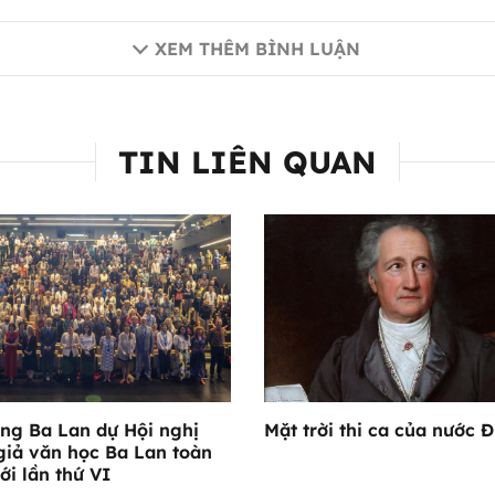
XEM THÊM BÌNH LUẬN
TIN LIÊN QUAN
ang Ba Lan dự Hội nghị
Mặt trời thi ca của nước 
giả văn học Ba Lan toàn
iới lần thứ VI