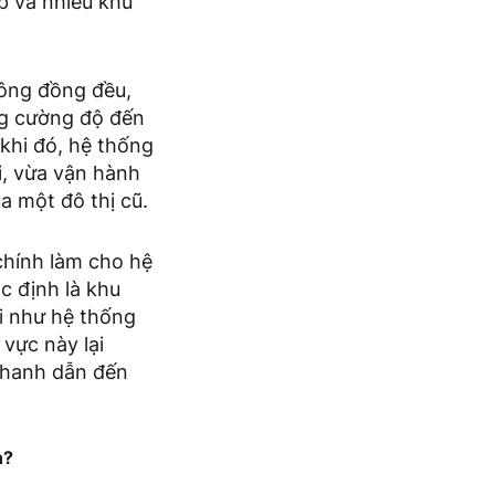
p và nhiều khu
ông đồng đều,
ng cường độ đến
khi đó, hệ thống
i, vừa vận hành
a một đô thị cũ.
chính làm cho hệ
c định là khu
i như hệ thống
 vực này lại
nhanh dẫn đến
n?