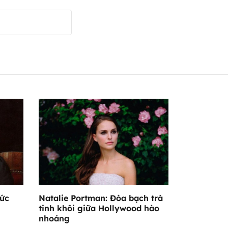
Đức
Natalie Portman: Đóa bạch trà
tinh khôi giữa Hollywood hào
nhoáng