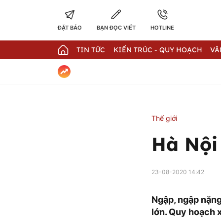
ĐẶT BÁO
BẠN ĐỌC VIẾT
HOTLINE
TIN TỨC
KIẾN TRÚC - QUY HOẠCH
VĂ
Thế giới
Hà Nội
23-08-2020 14:42
Ngập, ngập nặng
lớn. Quy hoạch 