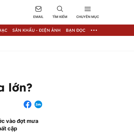
EMAIL
TÌM KIẾM
CHUYÊN MỤC
HẠC
SÂN KHẤU - ĐIỆN ẢNH
BẠN ĐỌC
a lớn?
ớc vào đợt mưa
bất cập