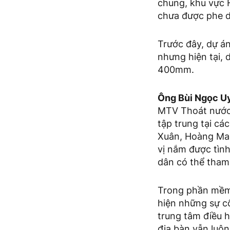
chung, khu vực
chưa được phe du
Trước đây, dự á
nhưng hiện tại, 
400mm.
Ông Bùi Ngọc U
MTV Thoát nước H
tập trung tại c
Xuân, Hoàng Mai,
vị nắm được tìn
dân có thể tham 
Trong phần mềm 
hiện những sự c
trung tâm điều h
địa bàn vẫn luôn