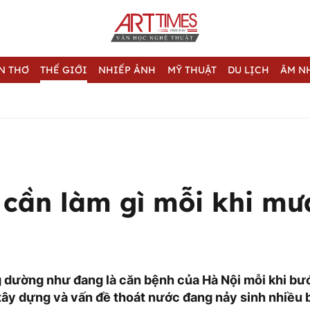
N THƠ
THẾ GIỚI
NHIẾP ẢNH
MỸ THUẬT
DU LỊCH
ÂM N
 cần làm gì mỗi khi mư
 dường như đang là căn bệnh của Hà Nội mỗi khi bư
xây dựng và vấn đề thoát nước đang nảy sinh nhiều 