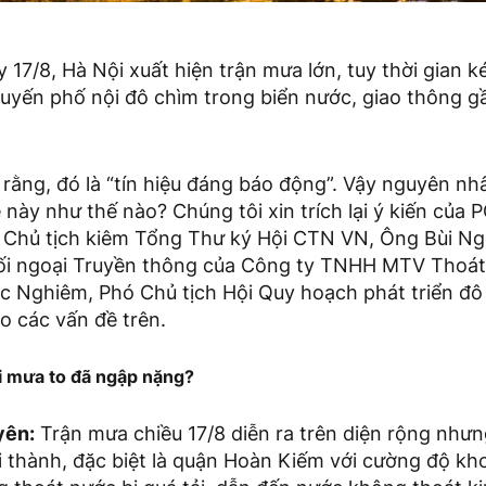
17/8, Hà Nội xuất hiện trận mưa lớn, tuy thời gian ké
tuyến phố nội đô chìm trong biển nước, giao thông gầ
rằng, đó là “tín hiệu đáng báo động”. Vậy nguyên nhâ
này như thế nào? Chúng tôi xin trích lại ý kiến của
 Chủ tịch kiêm Tổng Thư ký Hội CTN VN, Ông Bùi N
ối ngoại Truyền thông của Công ty TNHH MTV Thoát
 Nghiêm, Phó Chủ tịch Hội Quy hoạch phát triển đô 
ho các vấn đề trên.
i mưa to đã ngập nặng?
yên:
Trận mưa chiều 17/8 diễn ra trên diện rộng nhưn
i thành, đặc biệt là quận Hoàn Kiếm với cường độ k