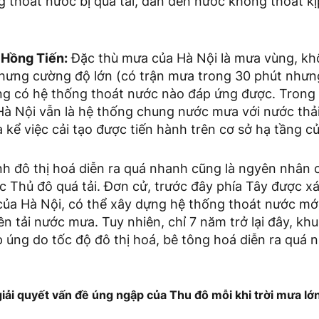
 thoát nước bị quá tải, dẫn đến nước không thoát kị
Hồng Tiến:
Đặc thù mưa của Hà Nội là mưa vùng, kh
nhưng cường độ lớn (có trận mưa trong 30 phút như
 có hệ thống thoát nước nào đáp ứng được. Trong 
Hà Nội vẫn là hệ thống chung nước mưa với nước thả
a kể việc cải tạo được tiến hành trên cơ sở hạ tầng củ
ình đô thị hoá diễn ra quá nhanh cũng là ngyên nhân 
 Thủ đô quá tải. Đơn cử, trước đây phía Tây được xá
của Hà Nội, có thể xây dựng hệ thống thoát nước mớ
 tải nước mưa. Tuy nhiên, chỉ 7 năm trở lại đây, khu
 úng do tốc độ đô thị hoá, bê tông hoá diễn ra quá 
giải quyết vấn đề úng ngập của Thu đô mỗi khi trời mưa lớ