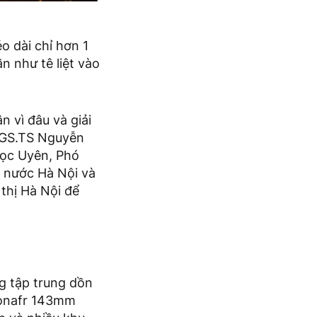
o dài chỉ hơn 1
n như tê liệt vào
n vì đâu và giải
 PGS.TS Nguyễn
gọc Uyên, Phó
 nước Hà Nội và
thị Hà Nội để
g tập trung dồn
honafr 143mm