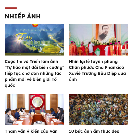
NHIẾP ẢNH
Cuộc thi và Triển lãm ảnh
Nhìn lại lễ tuyên phong
"Tự hào một dải biên cương"
Chân phước Cha Phanxicô
tiếp tục chờ đón những tác
Xaviê Trương Bửu Diệp qua
phẩm mới về biên giới Tổ
ảnh
quốc
Tham vấn ý kiến của Văn
10 bức ảnh ẩm thực đẹp