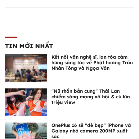
TIN MỚI NHẤT
Kết nối văn nghệ sĩ, lan tỏa cảm
hứng sáng tác về Phật hoàng Trần
Nhân Tông và Ngọa Vân
"Nữ thần bắn cung" Thái Lan
chiếm sóng mạng xã hội & cú lừa
triệu view
OnePlus 16 sẽ "đè bẹp" iPhone và
Galaxy nhờ camera 200MP xuất
sắc