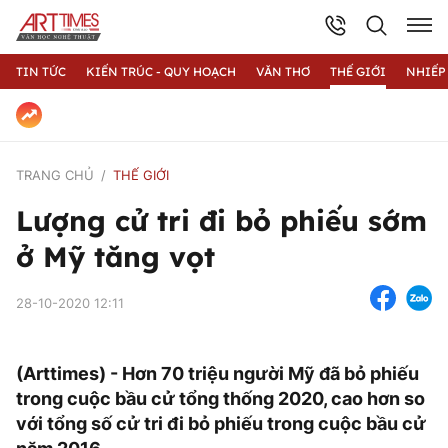
TIN TỨC
KIẾN TRÚC - QUY HOẠCH
VĂN THƠ
THẾ GIỚI
NHIẾP
TRANG CHỦ
THẾ GIỚI
Lượng cử tri đi bỏ phiếu sớm
ở Mỹ tăng vọt
28-10-2020 12:11
(Arttimes) - Hơn 70 triệu người Mỹ đã bỏ phiếu
trong cuộc bầu cử tổng thống 2020, cao hơn so
với tổng số cử tri đi bỏ phiếu trong cuộc bầu cử