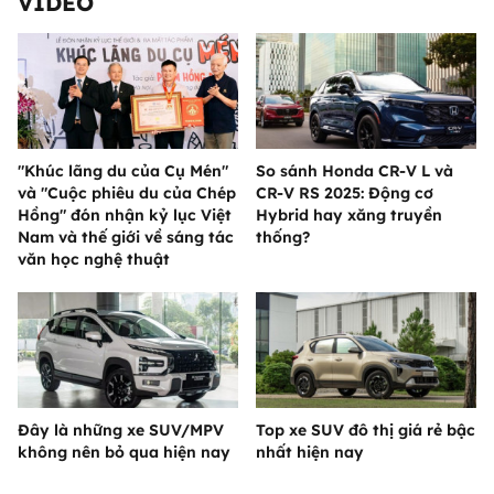
VIDEO
"Khúc lãng du của Cụ Mén"
So sánh Honda CR-V L và
và "Cuộc phiêu du của Chép
CR-V RS 2025: Động cơ
Hồng" đón nhận kỷ lục Việt
Hybrid hay xăng truyền
Nam và thế giới về sáng tác
thống?
văn học nghệ thuật
Đây là những xe SUV/MPV
Top xe SUV đô thị giá rẻ bậc
không nên bỏ qua hiện nay
nhất hiện nay