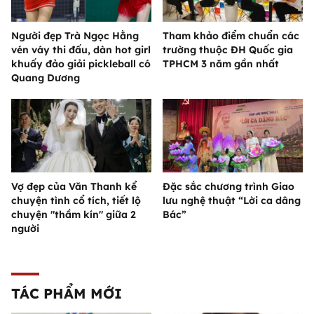
Người đẹp Trà Ngọc Hằng
Tham khảo điểm chuẩn các
vén váy thi đấu, dàn hot girl
trường thuộc ĐH Quốc gia
khuấy đảo giải pickleball có
TPHCM 3 năm gần nhất
Quang Dương
Vợ đẹp của Văn Thanh kể
Đặc sắc chương trình Giao
chuyện tình cổ tích, tiết lộ
lưu nghệ thuật “Lời ca dâng
chuyện "thầm kín" giữa 2
Bác”
người
TÁC PHẨM MỚI