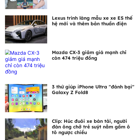
Lexus trình làng mẫu xe xe ES thế
hệ mới và thêm bản thuần điện
Mazda CX-3 giảm giá mạnh chỉ
còn 474 triệu đồng
3 thứ giúp iPhone Ultra "đánh bại"
Galaxy Z Fold8
Clip: Húc đuôi xe bán tải, người
đàn ông chở trẻ suýt nằm gầm ô
tô ngược chiều