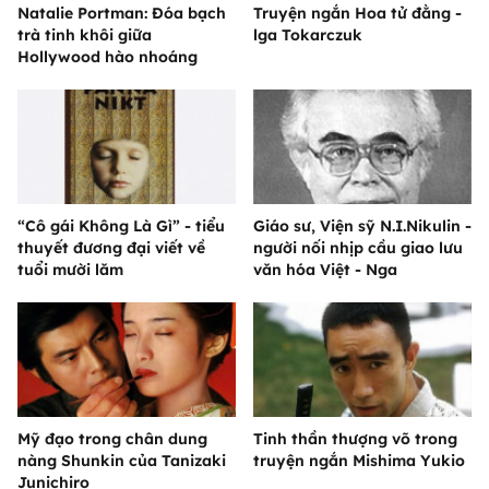
Natalie Portman: Đóa bạch
Truyện ngắn Hoa tử đằng -
trà tinh khôi giữa
lga Tokarczuk
Hollywood hào nhoáng
“Cô gái Không Là Gì” - tiểu
Giáo sư, Viện sỹ N.I.Nikulin -
thuyết đương đại viết về
người nối nhịp cầu giao lưu
tuổi mười lăm
văn hóa Việt - Nga
Mỹ đạo trong chân dung
Tinh thần thượng võ trong
nàng Shunkin của Tanizaki
truyện ngắn Mishima Yukio
Junichiro