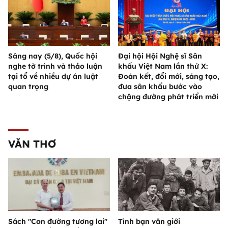
Sáng nay (5/8), Quốc hội
Đại hội Hội Nghệ sĩ Sân
nghe tờ trình và thảo luận
khấu Việt Nam lần thứ X:
tại tổ về nhiều dự án luật
Đoàn kết, đổi mới, sáng tạo,
quan trọng
đưa sân khấu bước vào
chặng đường phát triển mới
VĂN THƠ
Sách "Con đường tương lai"
Tình bạn văn giới