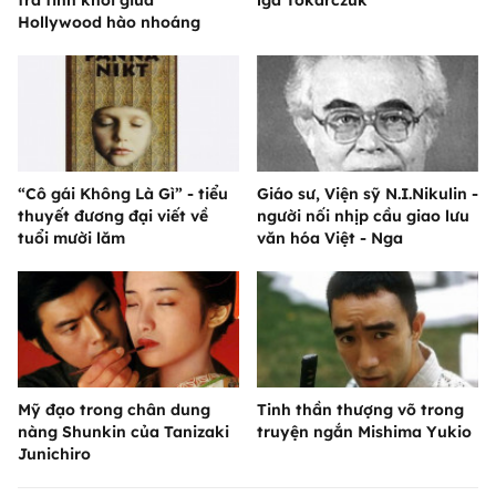
trà tinh khôi giữa
lga Tokarczuk
Hollywood hào nhoáng
“Cô gái Không Là Gì” - tiểu
Giáo sư, Viện sỹ N.I.Nikulin -
thuyết đương đại viết về
người nối nhịp cầu giao lưu
tuổi mười lăm
văn hóa Việt - Nga
Mỹ đạo trong chân dung
Tinh thần thượng võ trong
nàng Shunkin của Tanizaki
truyện ngắn Mishima Yukio
Junichiro