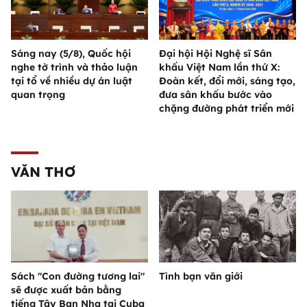
Sáng nay (5/8), Quốc hội
Đại hội Hội Nghệ sĩ Sân
nghe tờ trình và thảo luận
khấu Việt Nam lần thứ X:
tại tổ về nhiều dự án luật
Đoàn kết, đổi mới, sáng tạo,
quan trọng
đưa sân khấu bước vào
chặng đường phát triển mới
VĂN THƠ
Sách "Con đường tương lai"
Tình bạn văn giới
sẽ được xuất bản bằng
tiếng Tây Ban Nha tại Cuba