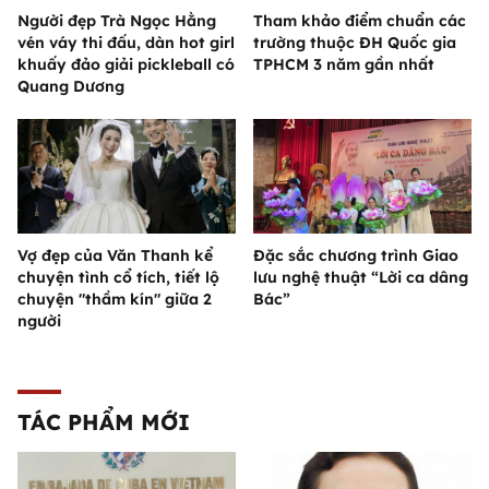
Người đẹp Trà Ngọc Hằng
Tham khảo điểm chuẩn các
vén váy thi đấu, dàn hot girl
trường thuộc ĐH Quốc gia
khuấy đảo giải pickleball có
TPHCM 3 năm gần nhất
Quang Dương
Vợ đẹp của Văn Thanh kể
Đặc sắc chương trình Giao
chuyện tình cổ tích, tiết lộ
lưu nghệ thuật “Lời ca dâng
chuyện "thầm kín" giữa 2
Bác”
người
TÁC PHẨM MỚI