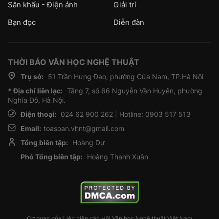
Sân khấu - Điện ảnh
Giải trí
Bạn đọc
Diễn đàn
THỜI BÁO VĂN HỌC NGHỆ THUẬT
Trụ sở:
51 Trần Hưng Đạo, phường Cửa Nam, TP.Hà Nội
* Địa chỉ liên lạc:
Tầng 7, số 66 Nguyễn Văn Huyên, phường
Nghĩa Đô, Hà Nội.
Điện thoại:
024 62 900 262 | Hotline: 0903 517 513
Email:
toasoan.vhnt@gmail.com
Tổng biên tập:
Hoàng Dự
Phó Tổng biên tập:
Hoàng Thanh Xuân
Cơ quan của Liên hiệp các Hội Văn học Nghệ thuật Việt Nam