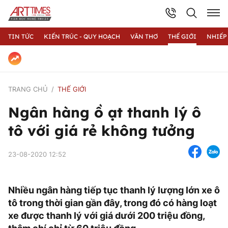
TIN TỨC
KIẾN TRÚC - QUY HOẠCH
VĂN THƠ
THẾ GIỚI
NHIẾP
TRANG CHỦ
THẾ GIỚI
Ngân hàng ồ ạt thanh lý ô
tô với giá rẻ không tưởng
23-08-2020 12:52
Nhiều ngân hàng tiếp tục thanh lý lượng lớn xe ô
tô trong thời gian gần đây, trong đó có hàng loạt
xe được thanh lý với giá dưới 200 triệu đồng,