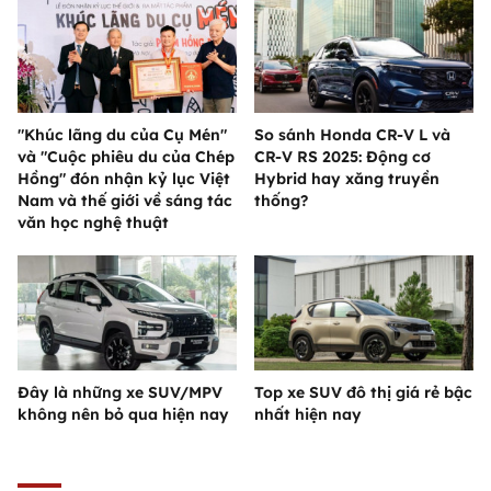
"Khúc lãng du của Cụ Mén"
So sánh Honda CR-V L và
và "Cuộc phiêu du của Chép
CR-V RS 2025: Động cơ
Hồng" đón nhận kỷ lục Việt
Hybrid hay xăng truyền
Nam và thế giới về sáng tác
thống?
văn học nghệ thuật
Đây là những xe SUV/MPV
Top xe SUV đô thị giá rẻ bậc
không nên bỏ qua hiện nay
nhất hiện nay