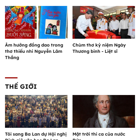
Âm hưởng đồng dao trong
Chùm thơ kỷ niệm Ngày
thơ thiếu nhi Nguyễn Lãm
Thương binh - Liệt sĩ
Thắng
THẾ GIỚI
Tôi sang Ba Lan dự Hội nghị
Mặt trời thi ca của nước