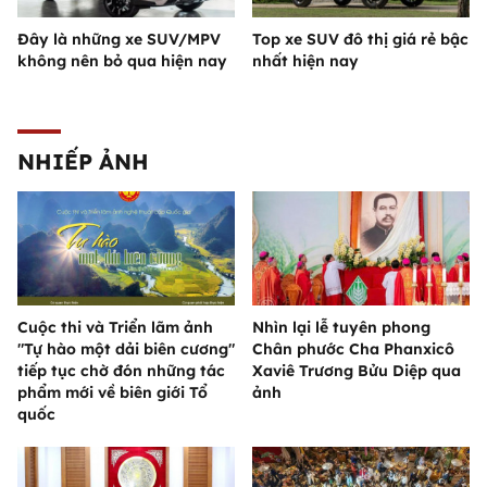
Đây là những xe SUV/MPV
Top xe SUV đô thị giá rẻ bậc
không nên bỏ qua hiện nay
nhất hiện nay
NHIẾP ẢNH
Cuộc thi và Triển lãm ảnh
Nhìn lại lễ tuyên phong
"Tự hào một dải biên cương"
Chân phước Cha Phanxicô
tiếp tục chờ đón những tác
Xaviê Trương Bửu Diệp qua
phẩm mới về biên giới Tổ
ảnh
quốc