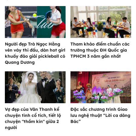
Người đẹp Trà Ngọc Hằng
Tham khảo điểm chuẩn các
vén váy thi đấu, dàn hot girl
trường thuộc ĐH Quốc gia
khuấy đảo giải pickleball có
TPHCM 3 năm gần nhất
Quang Dương
Vợ đẹp của Văn Thanh kể
Đặc sắc chương trình Giao
chuyện tình cổ tích, tiết lộ
lưu nghệ thuật “Lời ca dâng
chuyện "thầm kín" giữa 2
Bác”
người