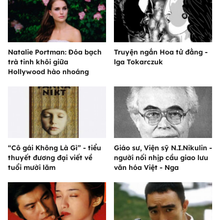
Natalie Portman: Đóa bạch
Truyện ngắn Hoa tử đằng -
trà tinh khôi giữa
lga Tokarczuk
Hollywood hào nhoáng
“Cô gái Không Là Gì” - tiểu
Giáo sư, Viện sỹ N.I.Nikulin -
thuyết đương đại viết về
người nối nhịp cầu giao lưu
tuổi mười lăm
văn hóa Việt - Nga