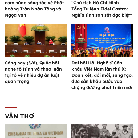
cảm hứng sáng tác về Phật
"Chủ tịch Hồ Chí Minh –
hoàng Trần Nhân Tông và
Tổng Tư lệnh Fidel Castro:
Ngọa Vân
Nghĩa tình son sắt đặc biệt"
Sáng nay (5/8), Quốc hội
Đại hội Hội Nghệ sĩ Sân
nghe tờ trình và thảo luận
khấu Việt Nam lần thứ X:
tại tổ về nhiều dự án luật
Đoàn kết, đổi mới, sáng tạo,
quan trọng
đưa sân khấu bước vào
chặng đường phát triển mới
VĂN THƠ