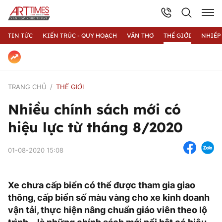
TIN TỨC
KIẾN TRÚC - QUY HOẠCH
VĂN THƠ
THẾ GIỚI
NHIẾP
TRANG CHỦ
THẾ GIỚI
Nhiều chính sách mới có
hiệu lực từ tháng 8/2020
01-08-2020 15:08
Xe chưa cấp biển có thể được tham gia giao
thông, cấp biển số màu vàng cho xe kinh doanh
vận tải, thực hiện nâng chuẩn giáo viên theo lộ