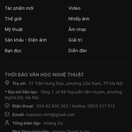
Tác phẩm mới
Video
Thế giới
Nhiếp ảnh
Mỹ thuật
Âm nhạc
Sân khấu - Điện ảnh
Giải trí
Bạn đọc
Diễn đàn
THỜI BÁO VĂN HỌC NGHỆ THUẬT
Trụ sở:
51 Trần Hưng Đạo, phường Cửa Nam, TP.Hà Nội
* Địa chỉ liên lạc:
Tầng 7, số 66 Nguyễn Văn Huyên, phường
Nghĩa Đô, Hà Nội.
Điện thoại:
024 62 900 262 | Hotline: 0903 517 513
Email:
toasoan.vhnt@gmail.com
Tổng biên tập:
Hoàng Dự
Phó Tổng biên tập:
Hoàng Thanh Xuân