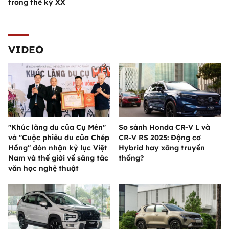
trong thế kỷ XX
VIDEO
"Khúc lãng du của Cụ Mén"
So sánh Honda CR-V L và
và "Cuộc phiêu du của Chép
CR-V RS 2025: Động cơ
Hồng" đón nhận kỷ lục Việt
Hybrid hay xăng truyền
Nam và thế giới về sáng tác
thống?
văn học nghệ thuật