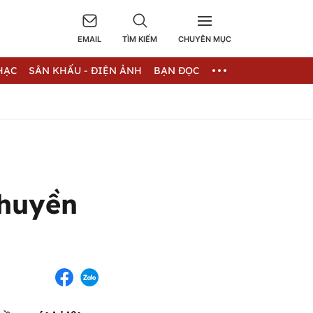
EMAIL
TÌM KIẾM
CHUYÊN MỤC
HẠC
SÂN KHẤU - ĐIỆN ẢNH
BẠN ĐỌC
thuyền