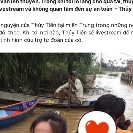
ọ vẫn lên thuyền. Trong khi tôi lo lắng chở quá tải, thu
ivestream và không quan tâm đến sự an toàn' - Thủy 
n nguyện của Thủy Tiên tại miền Trung trong những n
õi theo. Khi tới nơi nào, Thủy Tiên sẽ livestream để
 tình hình cứu trợ từ đoàn của cô.