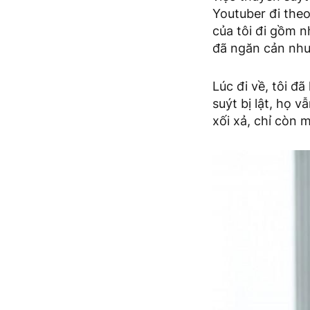
Youtuber đi theo
của tôi đi gồm n
đã ngăn cản như
Lúc đi về, tôi đã
suýt bị lật, họ 
xối xả, chỉ còn 