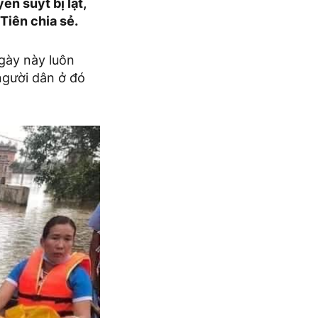
yền suýt bị lật,
Tiên chia sẻ.
gày này luôn
 người dân ở đó