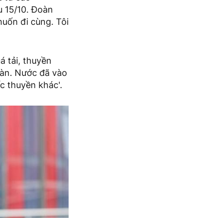
ều 15/10. Đoàn
muốn đi cùng. Tôi
uá tải, thuyền
oàn. Nước đã vào
ếc thuyền khác'.