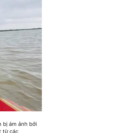
n bị ám ảnh bởi
t từ các