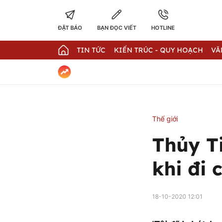
ĐẶT BÁO
BẠN ĐỌC VIẾT
HOTLINE
TIN TỨC
KIẾN TRÚC - QUY HOẠCH
VĂ
Thế giới
Thủy Ti
khi đi 
18-10-2020 12:01