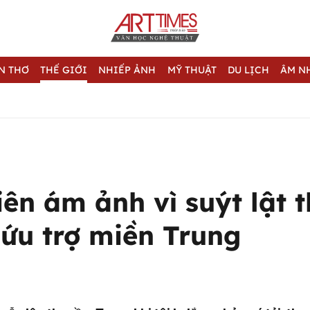
N THƠ
THẾ GIỚI
NHIẾP ẢNH
MỸ THUẬT
DU LỊCH
ÂM N
ên ám ảnh vì suýt lật 
cứu trợ miền Trung