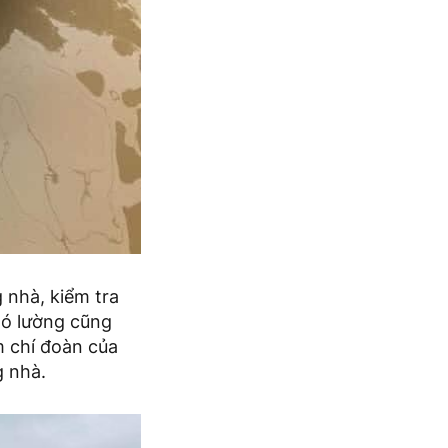
 nhà, kiểm tra
khó lường cũng
m chí đoàn của
g nhà.