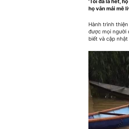
'Tôi đã la hét, h
họ vẫn mải mê l
Hành trình thiệ
được mọi người d
biết và cập nhật