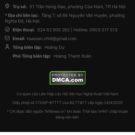
Trụ sở:
51 Trần Hưng Đạo, phường Cửa Nam, TP.Hà Nội
* Địa chỉ liên lạc:
Tầng 7, số 66 Nguyễn Văn Huyên, phường
Nghĩa Đô, Hà Nội.
Điện thoại:
024 62 900 262 | Hotline: 0903 517 513
Email:
toasoan.vhnt@gmail.com
Tổng biên tập:
Hoàng Dự
Phó Tổng biên tập:
Hoàng Thanh Xuân
Cơ quan của Liên hiệp các Hội Văn học Nghệ thuật Việt Nam
Giấy phép số 173/GP-BTTTT của Bộ TT&TT cấp ngày 24/4/2020
* Chỉ được dẫn nguồn "Arttimes.vn" khi được Thời báo VHNT chấp thuận
bằng văn bản.