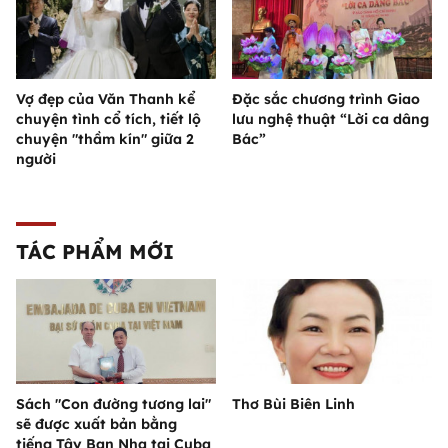
Vợ đẹp của Văn Thanh kể
Đặc sắc chương trình Giao
chuyện tình cổ tích, tiết lộ
lưu nghệ thuật “Lời ca dâng
chuyện "thầm kín" giữa 2
Bác”
người
TÁC PHẨM MỚI
Sách "Con đường tương lai"
Thơ Bùi Biên Linh
sẽ được xuất bản bằng
tiếng Tây Ban Nha tại Cuba