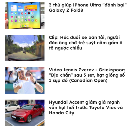
3 thứ giúp iPhone Ultra "đánh bại"
Galaxy Z Fold8
Clip: Húc đuôi xe bán tải, người
đàn ông chở trẻ suýt nằm gầm ô
tô ngược chiều
Video tennis Zverev - Griekspoor:
"Địa chấn" sau 3 set, hạt giống số
1 sụp đổ (Canadian Open)
Hyundai Accent giảm giá mạnh
vẫn hụt hơi trước Toyota Vios và
Honda City