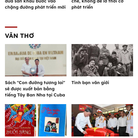
đưa sân khấu bước vào
chế, không để lỡ thời cơ
chặng đường phát triển mới
phát triển
VĂN THƠ
Sách "Con đường tương lai"
Tình bạn văn giới
sẽ được xuất bản bằng
tiếng Tây Ban Nha tại Cuba