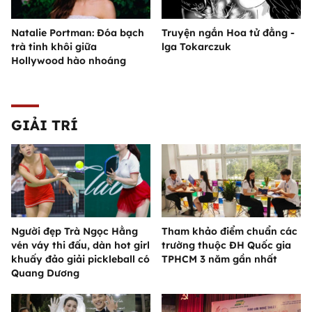
Natalie Portman: Đóa bạch
Truyện ngắn Hoa tử đằng -
trà tinh khôi giữa
lga Tokarczuk
Hollywood hào nhoáng
GIẢI TRÍ
Người đẹp Trà Ngọc Hằng
Tham khảo điểm chuẩn các
vén váy thi đấu, dàn hot girl
trường thuộc ĐH Quốc gia
khuấy đảo giải pickleball có
TPHCM 3 năm gần nhất
Quang Dương