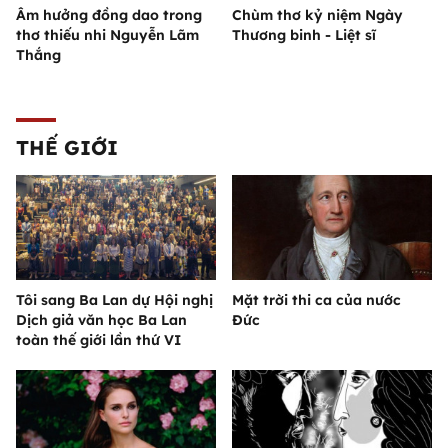
Âm hưởng đồng dao trong
Chùm thơ kỷ niệm Ngày
thơ thiếu nhi Nguyễn Lãm
Thương binh - Liệt sĩ
Thắng
THẾ GIỚI
Tôi sang Ba Lan dự Hội nghị
Mặt trời thi ca của nước
Dịch giả văn học Ba Lan
Đức
toàn thế giới lần thứ VI