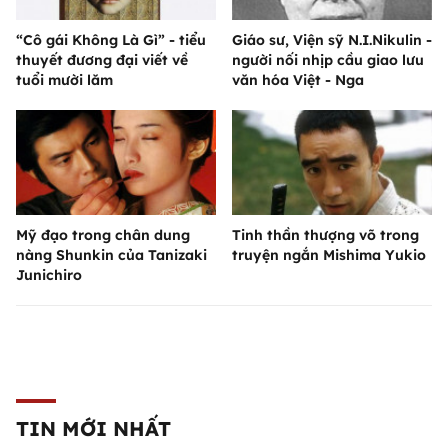
“Cô gái Không Là Gì” - tiểu
Giáo sư, Viện sỹ N.I.Nikulin -
thuyết đương đại viết về
người nối nhịp cầu giao lưu
tuổi mười lăm
văn hóa Việt - Nga
Mỹ đạo trong chân dung
Tinh thần thượng võ trong
nàng Shunkin của Tanizaki
truyện ngắn Mishima Yukio
Junichiro
TIN MỚI NHẤT