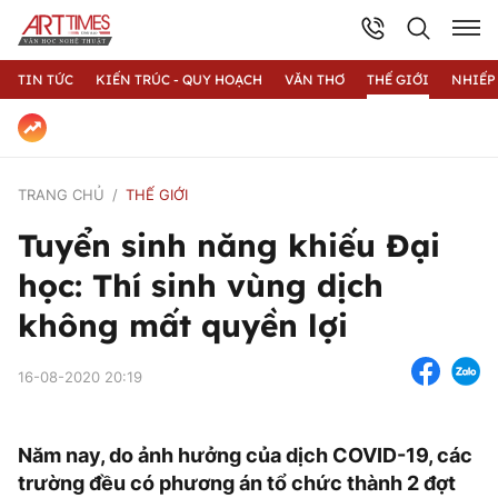
TIN TỨC
KIẾN TRÚC - QUY HOẠCH
VĂN THƠ
THẾ GIỚI
NHIẾP
TRANG CHỦ
THẾ GIỚI
Tuyển sinh năng khiếu Đại
học: Thí sinh vùng dịch
không mất quyền lợi
16-08-2020 20:19
Năm nay, do ảnh hưởng của dịch COVID-19, các
trường đều có phương án tổ chức thành 2 đợt