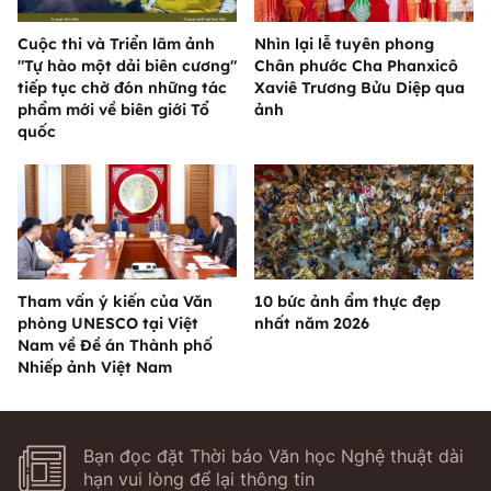
Cuộc thi và Triển lãm ảnh
Nhìn lại lễ tuyên phong
"Tự hào một dải biên cương"
Chân phước Cha Phanxicô
tiếp tục chờ đón những tác
Xaviê Trương Bửu Diệp qua
phẩm mới về biên giới Tổ
ảnh
quốc
Tham vấn ý kiến của Văn
10 bức ảnh ẩm thực đẹp
phòng UNESCO tại Việt
nhất năm 2026
Nam về Đề án Thành phố
Nhiếp ảnh Việt Nam
Bạn đọc đặt Thời báo Văn học Nghệ thuật dài
hạn vui lòng để lại thông tin