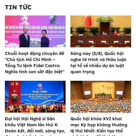
TIN TỨC
Chuỗi hoạt động chuyên đề
Sáng nay (5/8), Quốc hội
"Chủ tịch Hồ Chí Minh –
nghe tờ trình và thảo luận
Tổng Tư lệnh Fidel Castro:
tại tổ về nhiều dự án luật
Nghĩa tình son sắt đặc biệt"
quan trọng
Đại hội Hội Nghệ sĩ Sân
Quốc hội khóa XVI khai
khấu Việt Nam lần thứ X:
mạc Kỳ họp không thường
Đoàn kết, đổi mới, sáng tạo,
lệ thứ Nhất: Kiến tạo thể