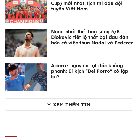
Cup) mới nhất, lịch thi đấu đội
tuyển Việt Nam
Nóng nhất thể thao sáng 6/8:
Djokovic tiết lộ thất bại đau đớn
hơn cả việc thua Nadal và Federer
Alcaraz nguy cơ tụt dốc không
phanh: Bi kịch "Del Potro" có lặp
lại?
XEM THÊM TIN