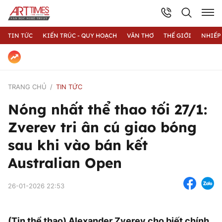
TIN TỨC
KIẾN TRÚC - QUY HOẠCH
VĂN THƠ
THẾ GIỚI
NHIẾP
TRANG CHỦ
TIN TỨC
Nóng nhất thể thao tối 27/1:
Zverev tri ân cú giao bóng
sau khi vào bán kết
Australian Open
26-01-2026 22:53
(Tin thể thao) Alexander Zverev cho biết chính