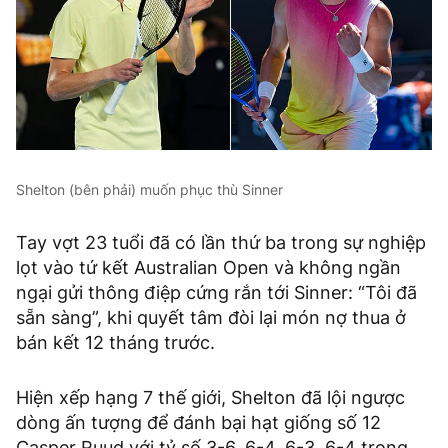
Shelton (bên phải) muốn phục thù Sinner
Tay vợt 23 tuổi đã có lần thứ ba trong sự nghiệp
lọt vào tứ kết Australian Open và không ngần
ngại gửi thông điệp cứng rắn tới Sinner: “Tôi đã
sẵn sàng”, khi quyết tâm đòi lại món nợ thua ở
bán kết 12 tháng trước.
Hiện xếp hạng 7 thế giới, Shelton đã lội ngược
dòng ấn tượng để đánh bại hạt giống số 12
Casper Ruud với tỷ số 3-6, 6-4, 6-3, 6-4 trong