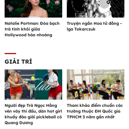
Natalie Portman: Đóa bạch
Truyện ngắn Hoa tử đằng -
trà tinh khôi giữa
lga Tokarczuk
Hollywood hào nhoáng
GIẢI TRÍ
Người đẹp Trà Ngọc Hằng
Tham khảo điểm chuẩn các
vén váy thi đấu, dàn hot girl
trường thuộc ĐH Quốc gia
khuấy đảo giải pickleball có
TPHCM 3 năm gần nhất
Quang Dương