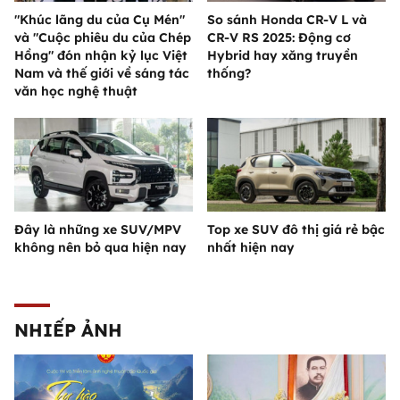
"Khúc lãng du của Cụ Mén"
So sánh Honda CR-V L và
và "Cuộc phiêu du của Chép
CR-V RS 2025: Động cơ
Hồng" đón nhận kỷ lục Việt
Hybrid hay xăng truyền
Nam và thế giới về sáng tác
thống?
văn học nghệ thuật
Đây là những xe SUV/MPV
Top xe SUV đô thị giá rẻ bậc
không nên bỏ qua hiện nay
nhất hiện nay
NHIẾP ẢNH