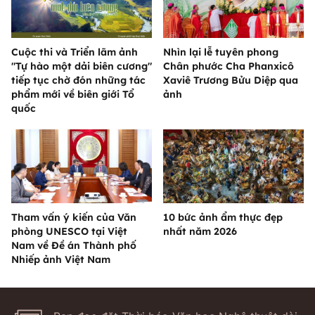
Cuộc thi và Triển lãm ảnh
Nhìn lại lễ tuyên phong
"Tự hào một dải biên cương"
Chân phước Cha Phanxicô
tiếp tục chờ đón những tác
Xaviê Trương Bửu Diệp qua
phẩm mới về biên giới Tổ
ảnh
quốc
Tham vấn ý kiến của Văn
10 bức ảnh ẩm thực đẹp
phòng UNESCO tại Việt
nhất năm 2026
Nam về Đề án Thành phố
Nhiếp ảnh Việt Nam