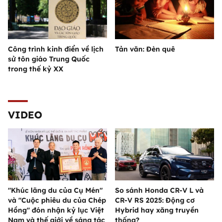
Công trình kinh điển về lịch
Tản văn: Đèn quê
sử tôn giáo Trung Quốc
trong thế kỷ XX
VIDEO
"Khúc lãng du của Cụ Mén"
So sánh Honda CR-V L và
và "Cuộc phiêu du của Chép
CR-V RS 2025: Động cơ
Hồng" đón nhận kỷ lục Việt
Hybrid hay xăng truyền
Nam và thế giới về sáng tác
thống?