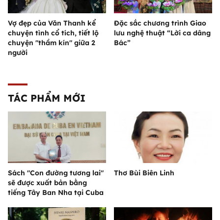
Vợ đẹp của Văn Thanh kể
Đặc sắc chương trình Giao
chuyện tình cổ tích, tiết lộ
lưu nghệ thuật “Lời ca dâng
chuyện "thầm kín" giữa 2
Bác”
người
TÁC PHẨM MỚI
Sách "Con đường tương lai"
Thơ Bùi Biên Linh
sẽ được xuất bản bằng
tiếng Tây Ban Nha tại Cuba