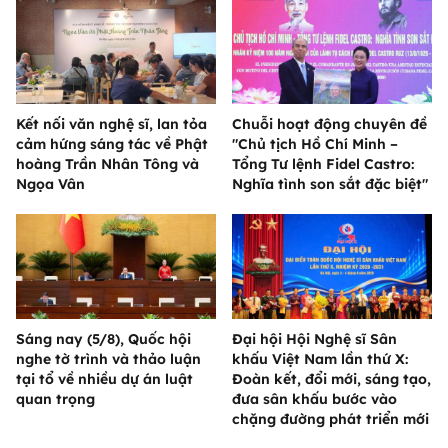
Kết nối văn nghệ sĩ, lan tỏa
Chuỗi hoạt động chuyên đề
cảm hứng sáng tác về Phật
"Chủ tịch Hồ Chí Minh –
hoàng Trần Nhân Tông và
Tổng Tư lệnh Fidel Castro:
Ngọa Vân
Nghĩa tình son sắt đặc biệt"
Sáng nay (5/8), Quốc hội
Đại hội Hội Nghệ sĩ Sân
nghe tờ trình và thảo luận
khấu Việt Nam lần thứ X:
tại tổ về nhiều dự án luật
Đoàn kết, đổi mới, sáng tạo,
quan trọng
đưa sân khấu bước vào
chặng đường phát triển mới