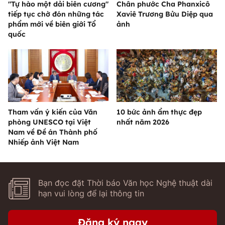
"Tự hào một dải biên cương"
Chân phước Cha Phanxicô
tiếp tục chờ đón những tác
Xaviê Trương Bửu Diệp qua
phẩm mới về biên giới Tổ
ảnh
quốc
Tham vấn ý kiến của Văn
10 bức ảnh ẩm thực đẹp
phòng UNESCO tại Việt
nhất năm 2026
Nam về Đề án Thành phố
Nhiếp ảnh Việt Nam
Bạn đọc đặt Thời báo Văn học Nghệ thuật dài
hạn vui lòng để lại thông tin
Đăng ký ngay