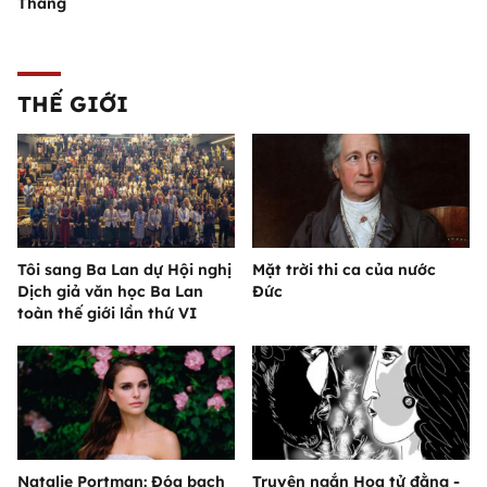
Thắng
THẾ GIỚI
Tôi sang Ba Lan dự Hội nghị
Mặt trời thi ca của nước
Dịch giả văn học Ba Lan
Đức
toàn thế giới lần thứ VI
Natalie Portman: Đóa bạch
Truyện ngắn Hoa tử đằng -