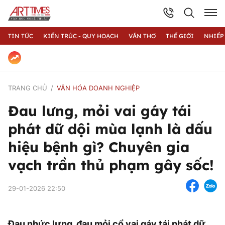
TIN TỨC
KIẾN TRÚC - QUY HOẠCH
VĂN THƠ
THẾ GIỚI
NHIẾP
TRANG CHỦ
VĂN HÓA DOANH NGHIỆP
Đau lưng, mỏi vai gáy tái
phát dữ dội mùa lạnh là dấu
hiệu bệnh gì? Chuyên gia
vạch trần thủ phạm gây sốc!
29-01-2026 22:50
Đau nhức lưng, đau mỏi cổ vai gáy tái phát dữ