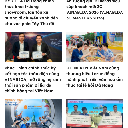
BYD HTA Hà Đông chính
Ấn tượng giải Billiards siêu
thức khai trương
cúp khách mời 3C
showroom, lan tỏa xu
VINABIDA 2026 (VINABIDA
hướng di chuyển xanh đến
3C MASTERS 2026)
khu vực phía Tây Thủ đô
Phúc Thịnh chính thức ký
HEINEKEN Việt Nam cùng
kết hợp tác toàn diện cùng
thương hiệu Larue đồng
VINABIDA, mở rộng hệ sinh
hành phát triển văn hóa ẩm
thái sản phẩm Billiards
thực tại lễ hội Đà Nẵng
chính hãng tại Việt Nam