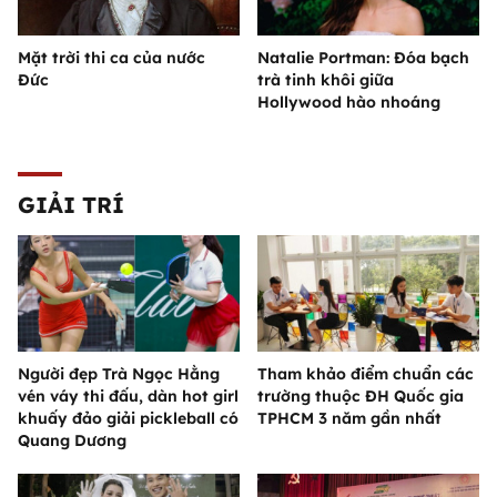
Mặt trời thi ca của nước
Natalie Portman: Đóa bạch
Đức
trà tinh khôi giữa
Hollywood hào nhoáng
GIẢI TRÍ
Người đẹp Trà Ngọc Hằng
Tham khảo điểm chuẩn các
vén váy thi đấu, dàn hot girl
trường thuộc ĐH Quốc gia
khuấy đảo giải pickleball có
TPHCM 3 năm gần nhất
Quang Dương