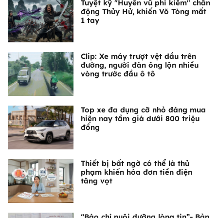
Tuyệt kỹ "Huyền vũ phi kiếm" chấn
động Thủy Hử, khiến Võ Tòng mất
1 tay
Clip: Xe máy trượt vệt dầu trên
đường, người đàn ông lộn nhiều
vòng trước đầu ô tô
Top xe đa dụng cỡ nhỏ đáng mua
hiện nay tầm giá dưới 800 triệu
đồng
Thiết bị bất ngờ có thể là thủ
phạm khiến hóa đơn tiền điện
tăng vọt
“Báo chí nuôi dưỡng lòng tin”- Bản