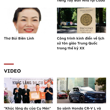
tiếng Tây Ban Nha tại Cuba
Thơ Bùi Biên Linh
Công trình kinh điển về lịch
sử tôn giáo Trung Quốc
trong thế kỷ XX
VIDEO
"Khúc lãng du của Cụ Mén"
So sánh Honda CR-V L và