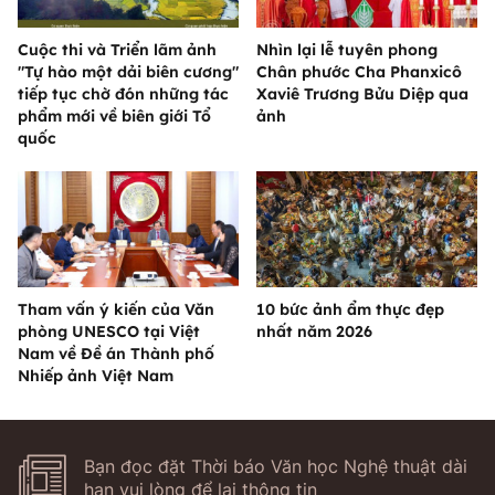
Cuộc thi và Triển lãm ảnh
Nhìn lại lễ tuyên phong
"Tự hào một dải biên cương"
Chân phước Cha Phanxicô
tiếp tục chờ đón những tác
Xaviê Trương Bửu Diệp qua
phẩm mới về biên giới Tổ
ảnh
quốc
Tham vấn ý kiến của Văn
10 bức ảnh ẩm thực đẹp
phòng UNESCO tại Việt
nhất năm 2026
Nam về Đề án Thành phố
Nhiếp ảnh Việt Nam
Bạn đọc đặt Thời báo Văn học Nghệ thuật dài
hạn vui lòng để lại thông tin