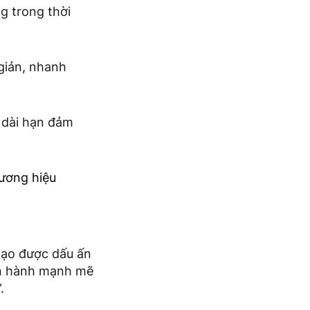
g trong thời
 giản, nhanh
 dài hạn đảm
ương hiệu
 tạo được dấu ấn
Vận hành mạnh mẽ
.