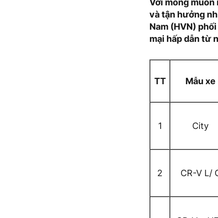
Với mong muốn m
và tận hưởng nh
Nam (HVN) phối 
mại hấp dẫn từ 
TT
Mẫu xe
1
City
2
CR-V L/ 