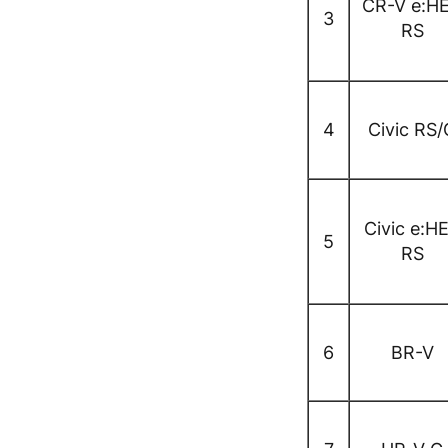
CR-V e:H
3
RS
4
Civic RS/
Civic e:H
5
RS
6
BR-V