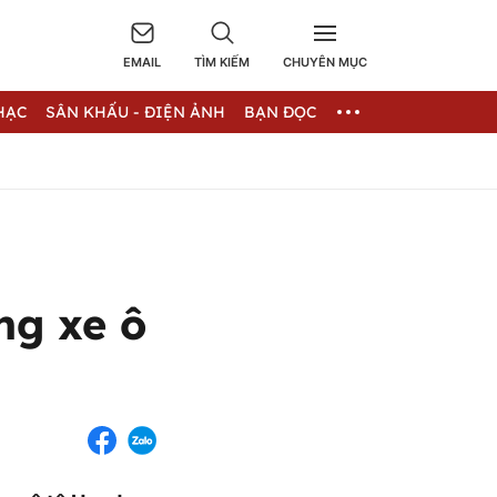
EMAIL
TÌM KIẾM
CHUYÊN MỤC
HẠC
SÂN KHẤU - ĐIỆN ẢNH
BẠN ĐỌC
ng xe ô