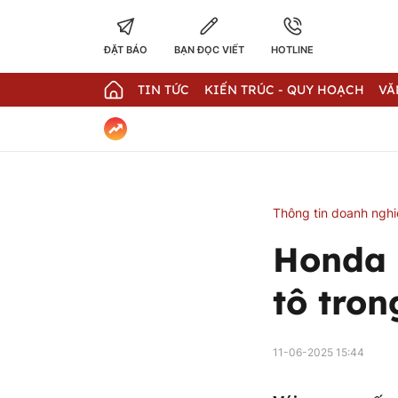
ĐẶT BÁO
BẠN ĐỌC VIẾT
HOTLINE
TIN TỨC
KIẾN TRÚC - QUY HOẠCH
VĂ
Thông tin doanh ngh
Honda 
tô tron
11-06-2025 15:44