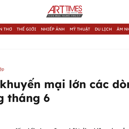
N THƠ
THẾ GIỚI
NHIẾP ẢNH
MỸ THUẬT
DU LỊCH
ÂM N
iệp
khuyến mại lớn các dò
g tháng 6