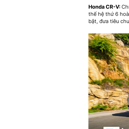
Honda CR-V
:
Ch
thế hệ thứ 6 hoà
bật, đưa tiêu c