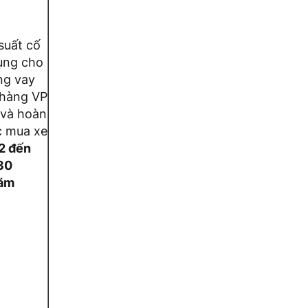
 suất cố
ụng cho
ng vay
 hàng VP
 và hoàn
ục mua xe
2 đến
30
năm