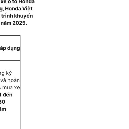
 xe ô tô Honda
g, Honda Việt
 trình khuyến
6 năm 2025.
 áp dụng
ng ký
 và hoàn
ục mua xe
1 đến
30
năm