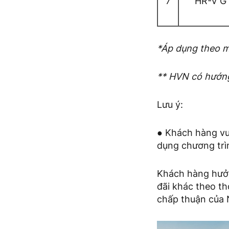
7
HR-V G
*Áp dụng theo m
** HVN có hướng
Lưu ý:
● Khách hàng vui
dụng chương trì
Khách hàng hưởn
đãi khác theo th
chấp thuận của 