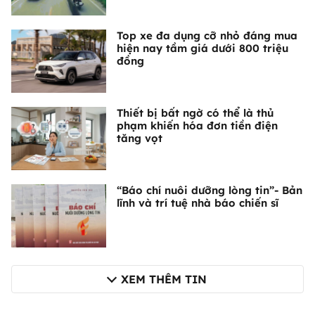
Top xe đa dụng cỡ nhỏ đáng mua
hiện nay tầm giá dưới 800 triệu
đồng
Thiết bị bất ngờ có thể là thủ
phạm khiến hóa đơn tiền điện
tăng vọt
“Báo chí nuôi dưỡng lòng tin”- Bản
lĩnh và trí tuệ nhà báo chiến sĩ
XEM THÊM TIN