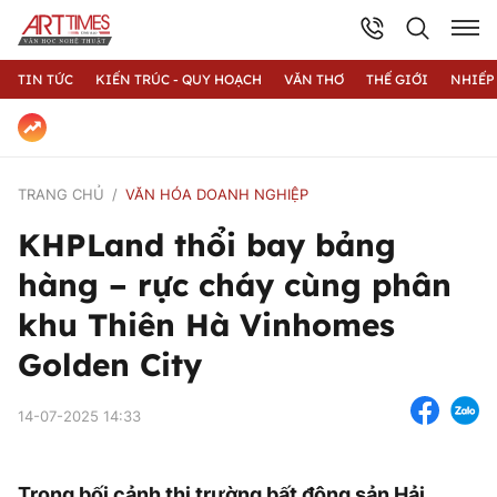
TIN TỨC
KIẾN TRÚC - QUY HOẠCH
VĂN THƠ
THẾ GIỚI
NHIẾP
TRANG CHỦ
VĂN HÓA DOANH NGHIỆP
KHPLand thổi bay bảng
hàng – rực cháy cùng phân
khu Thiên Hà Vinhomes
Golden City
14-07-2025 14:33
Trong bối cảnh thị trường bất động sản Hải