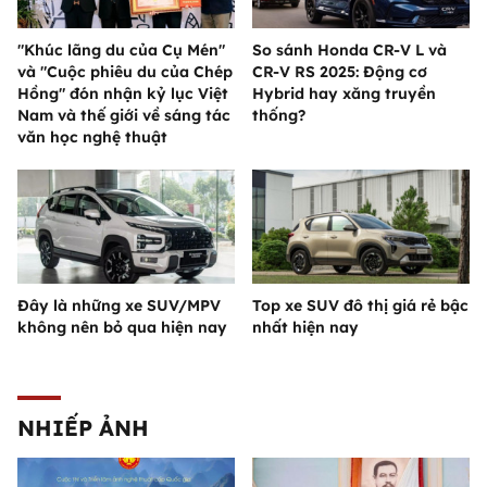
"Khúc lãng du của Cụ Mén"
So sánh Honda CR-V L và
và "Cuộc phiêu du của Chép
CR-V RS 2025: Động cơ
Hồng" đón nhận kỷ lục Việt
Hybrid hay xăng truyền
Nam và thế giới về sáng tác
thống?
văn học nghệ thuật
Đây là những xe SUV/MPV
Top xe SUV đô thị giá rẻ bậc
không nên bỏ qua hiện nay
nhất hiện nay
NHIẾP ẢNH