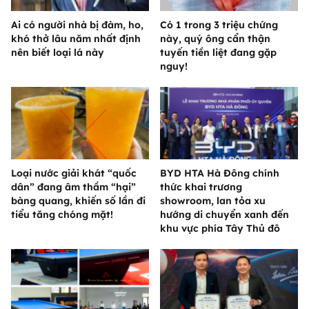
Ai có người nhà bị đàm, ho,
Có 1 trong 3 triệu chứng
khó thở lâu năm nhất định
này, quý ông cẩn thận
nên biết loại lá này
tuyến tiền liệt đang gặp
nguy!
Loại nước giải khát “quốc
BYD HTA Hà Đông chính
dân” đang âm thầm “hại”
thức khai trương
bàng quang, khiến số lần đi
showroom, lan tỏa xu
tiểu tăng chóng mặt!
hướng di chuyển xanh đến
khu vực phía Tây Thủ đô