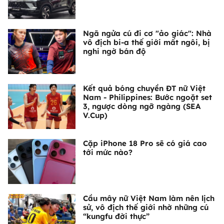
Ngã ngửa cú đi cơ "ảo giác": Nhà
vô địch bi-a thế giới mất ngôi, bị
nghi ngờ bán độ
Kết quả bóng chuyền ĐT nữ Việt
Nam - Philippines: Bước ngoặt set
3, ngược dòng ngỡ ngàng (SEA
V.Cup)
Cặp iPhone 18 Pro sẽ có giá cao
tới mức nào?
Cầu mây nữ Việt Nam làm nên lịch
sử, vô địch thế giới nhờ những cú
“kungfu đời thực”