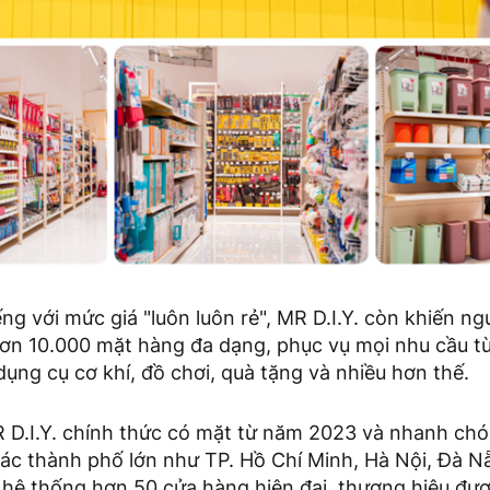
ếng với mức giá "luôn luôn rẻ", MR D.I.Y. còn khiến ng
hơn 10.000 mặt hàng đa dạng, phục vụ mọi nhu cầu từ
 dụng cụ cơ khí, đồ chơi, quà tặng và nhiều hơn thế.
R D.I.Y. chính thức có mặt từ năm 2023 và nhanh ch
ác thành phố lớn như TP. Hồ Chí Minh, Hà Nội, Đà N
 hệ thống hơn 50 cửa hàng hiện đại, thương hiệu đư