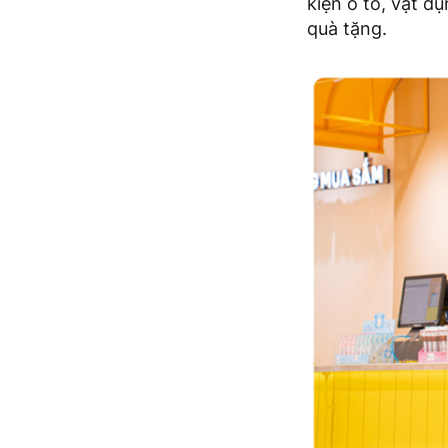
kiện ô tô, vật d
quà tặng.