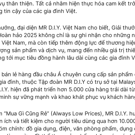
vụ thân thiện. Tất cả nhằm hiện thực hóa cam kết tr
 tin cậy của các gia đình Việt.
thưởng, đại diện MR D.I.Y. Việt Nam cho biết, Giải th
Hoàn hảo 2025 không chỉ là sự ghi nhận cho những nỗ
Y. Việt Nam, mà còn tiếp thêm động lực để thương h
ợng sản phẩm và dịch vụ, mang đến nhiều giá trị thi
 tới mục tiêu đồng hành lâu dài cùng các gia đình V
i bán lẻ hàng đầu châu Á chuyên cung cấp sản phẩm 
ia đình, thuộc Tập đoàn MR D.I.Y có trụ sở tại Malays
.Y. hiện đã phát triển hơn 5.000 cửa hàng trải dài 
minh sự vững mạnh và khao khát phục vụ khách hàng
 “Mua Gì Cũng Rẻ” (Always Low Prices), MR D.I.Y. 
ện ích và tiết kiệm cho người tiêu dùng qua hơn 10.0
óm chính: đồ gia dụng, điện, văn phòng phẩm, dụng c