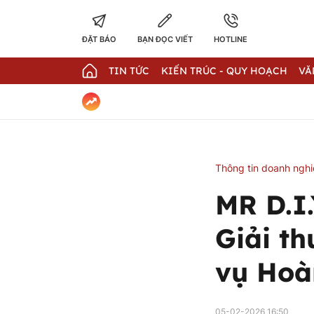
ĐẶT BÁO
BẠN ĐỌC VIẾT
HOTLINE
TIN TỨC
KIẾN TRÚC - QUY HOẠCH
VĂ
Thông tin doanh ngh
MR D.I.
Giải t
vụ Hoà
05-02-2026 16:50