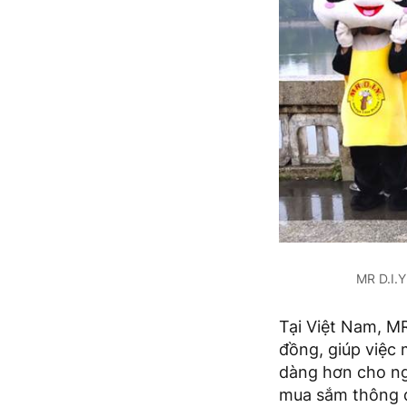
MR D.I.Y
Tại Việt Nam, M
đồng, giúp việc 
dàng hơn cho ng
mua sắm thông q