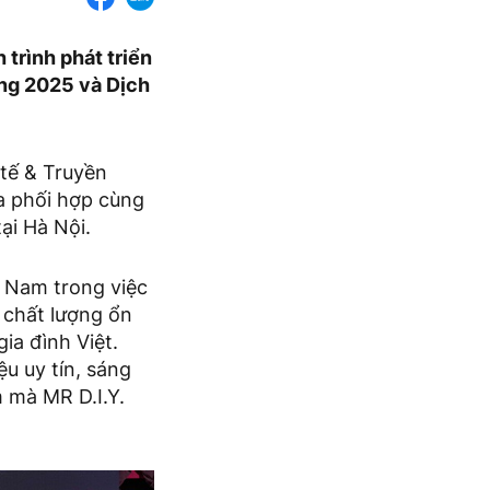
 trình phát triển
àng 2025 và Dịch
 tế & Truyền
a phối hợp cùng
ại Hà Nội.
t Nam trong việc
 chất lượng ổn
ia đình Việt.
u uy tín, sáng
 mà MR D.I.Y.