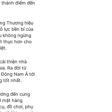
ở thành điểm đến
ưởng Thương hiệu
 lực bền bỉ của
iệu không ngừng
ết thực hơn cho
iệt.
cải thiện nhà
ia. Ra đời từ
từ Đông Nam Á tới
 tốt nhất.
hướng đến cung
00 mặt hàng
ụ, đồ chơi, phụ