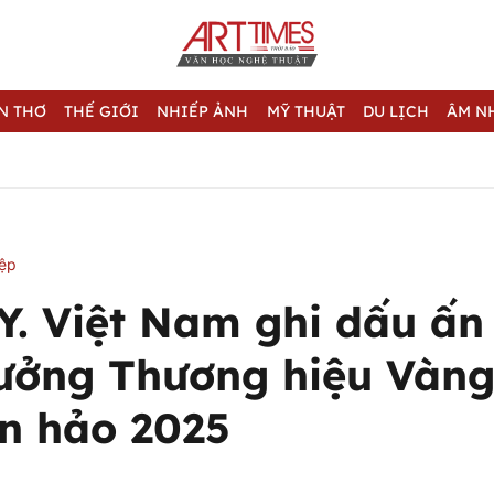
N THƠ
THẾ GIỚI
NHIẾP ẢNH
MỸ THUẬT
DU LỊCH
ÂM N
iệp
Y. Việt Nam ghi dấu ấn
hưởng Thương hiệu Vàng
n hảo 2025