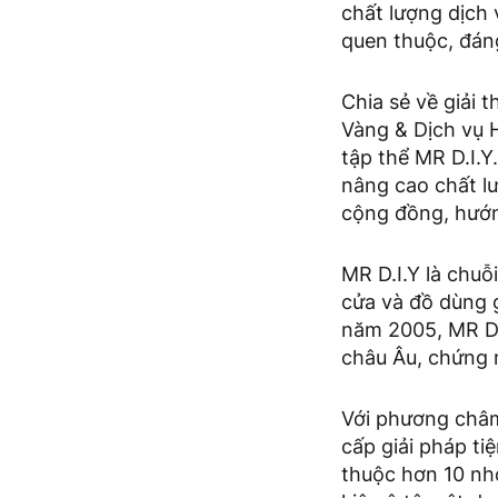
chất lượng dịch 
quen thuộc, đáng
Chia sẻ về giải 
Vàng & Dịch vụ 
tập thể MR D.I.
nâng cao chất lư
cộng đồng, hướng
MR D.I.Y là chuỗ
cửa và đồ dùng g
năm 2005, MR D.I
châu Âu, chứng 
Với phương châm
cấp giải pháp ti
thuộc hơn 10 nh