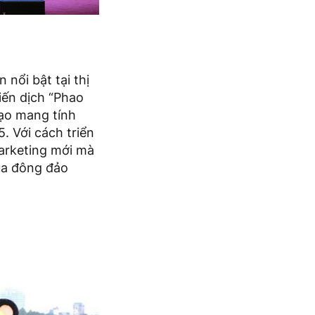
nổi bật tại thị
iến dịch “Phao
tạo mang tính
. Với cách triển
marketing mới mà
của đông đảo