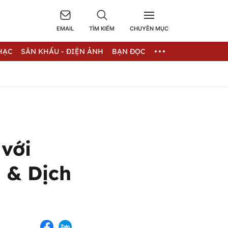
EMAIL
TÌM KIẾM
CHUYÊN MỤC
HẠC
SÂN KHẤU - ĐIỆN ẢNH
BẠN ĐỌC
 với
 & Dịch