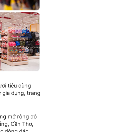
ười tiêu dùng
 gia dụng, trang
óng mở rộng độ
ẵng, Cần Thơ,
ợc đông đảo