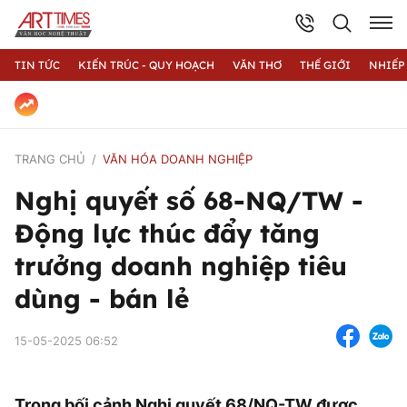
TIN TỨC
KIẾN TRÚC - QUY HOẠCH
VĂN THƠ
THẾ GIỚI
NHIẾP
TRANG CHỦ
VĂN HÓA DOANH NGHIỆP
Nghị quyết số 68-NQ/TW -
Động lực thúc đẩy tăng
trưởng doanh nghiệp tiêu
dùng - bán lẻ
15-05-2025 06:52
Trong bối cảnh Nghị quyết 68/NQ-TW được