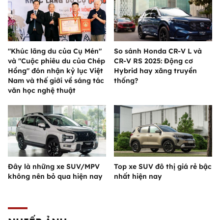
"Khúc lãng du của Cụ Mén"
So sánh Honda CR-V L và
và "Cuộc phiêu du của Chép
CR-V RS 2025: Động cơ
Hồng" đón nhận kỷ lục Việt
Hybrid hay xăng truyền
Nam và thế giới về sáng tác
thống?
văn học nghệ thuật
Đây là những xe SUV/MPV
Top xe SUV đô thị giá rẻ bậc
không nên bỏ qua hiện nay
nhất hiện nay