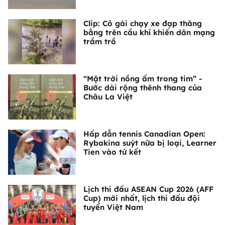
Clip: Cô gái chạy xe đạp thăng
bằng trên cầu khỉ khiến dân mạng
trầm trồ
“Mặt trời nồng ấm trong tim” -
Bước dài rộng thênh thang của
Châu La Việt
Hấp dẫn tennis Canadian Open:
Rybakina suýt nữa bị loại, Learner
Tien vào tứ kết
Lịch thi đấu ASEAN Cup 2026 (AFF
Cup) mới nhất, lịch thi đấu đội
tuyển Việt Nam