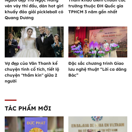
Người đẹp Trà Ngọc Hằng
Tham khảo điểm chuẩn các
vén váy thi đấu, dàn hot girl
trường thuộc ĐH Quốc gia
khuấy đảo giải pickleball có
TPHCM 3 năm gần nhất
Quang Dương
Vợ đẹp của Văn Thanh kể
Đặc sắc chương trình Giao
chuyện tình cổ tích, tiết lộ
lưu nghệ thuật “Lời ca dâng
chuyện "thầm kín" giữa 2
Bác”
người
TÁC PHẨM MỚI