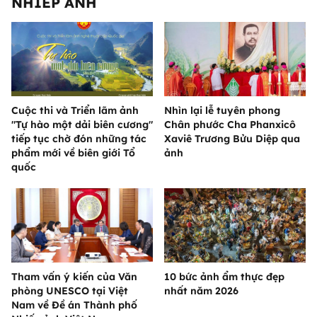
NHIẾP ẢNH
Cuộc thi và Triển lãm ảnh
Nhìn lại lễ tuyên phong
"Tự hào một dải biên cương"
Chân phước Cha Phanxicô
tiếp tục chờ đón những tác
Xaviê Trương Bửu Diệp qua
phẩm mới về biên giới Tổ
ảnh
quốc
Tham vấn ý kiến của Văn
10 bức ảnh ẩm thực đẹp
phòng UNESCO tại Việt
nhất năm 2026
Nam về Đề án Thành phố