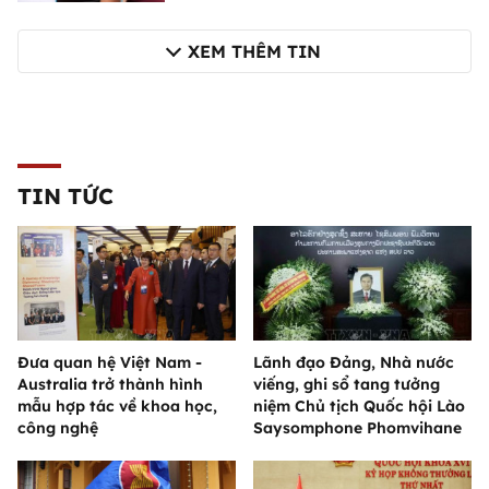
XEM THÊM TIN
TIN TỨC
Đưa quan hệ Việt Nam -
Lãnh đạo Đảng, Nhà nước
Australia trở thành hình
viếng, ghi sổ tang tưởng
mẫu hợp tác về khoa học,
niệm Chủ tịch Quốc hội Lào
công nghệ
Saysomphone Phomvihane