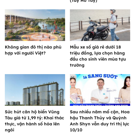
(Tây Hồ Tây)
Không gian đô thị nào phù
Mẫu xe số giá rẻ dưới 18
hợp với người Việt?
triệu đồng, lựa chọn hàng
đầu cho sinh viên mùa tựu
trường
Sức hút căn hộ biển Vũng
Sau nhiều năm mổ cận, Hoa
Tàu giá từ 1,99 tỷ: Khai thác
hậu Thanh Thủy và Quỳnh
thực, vận hành số hóa lên
Anh Shyn vẫn duy trì thị lực
ngôi
10/10