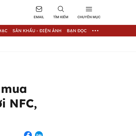
EMAIL
TÌM KIẾM
CHUYÊN MỤC
HẠC
SÂN KHẤU - ĐIỆN ẢNH
BẠN ĐỌC
 mua
ới NFC,