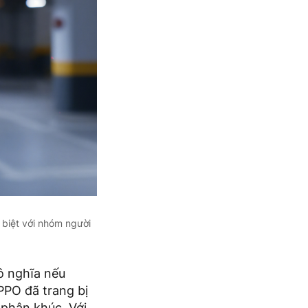
 biệt với nhóm người
ô nghĩa nếu
PPO đã trang bị
phân khúc. Với