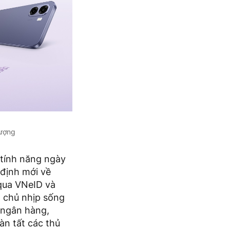
hượng
tính năng ngày
 định mới về
 qua VNeID và
m chủ nhịp sống
h ngân hàng,
n tất các thủ