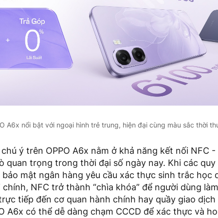
 A6x nổi bật với ngoại hình trẻ trung, hiện đại cùng màu sắc thời t
chú ý trên OPPO A6x nằm ở khả năng kết nối NFC - 
ò quan trọng trong thời đại số ngày nay. Khi các quy
và bảo mật ngân hàng yêu cầu xác thực sinh trắc học
i chính, NFC trở thành “chìa khóa” để người dùng là
 trực tiếp đến cơ quan hành chính hay quầy giao dịc
 A6x có thể dễ dàng chạm CCCD để xác thực và hoà