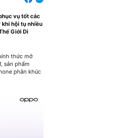
hục vụ tốt các
khi hội tụ nhiều
Thế Giới Di
hính thức mở
0đ, sản phẩm
phone phân khúc