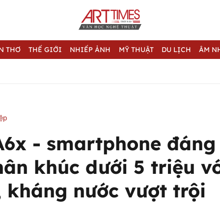
N THƠ
THẾ GIỚI
NHIẾP ẢNH
MỸ THUẬT
DU LỊCH
ÂM N
iệp
6x - smartphone đáng
ân khúc dưới 5 triệu v
, kháng nước vượt trội