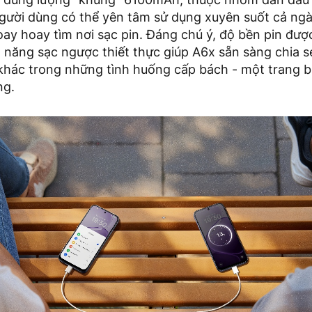
gười dùng có thể yên tâm sử dụng xuyên suốt cả ngày
ay hoay tìm nơi sạc pin. Đáng chú ý, độ bền pin được
 năng sạc ngược thiết thực giúp A6x sẵn sàng chia 
 khác trong những tình huống cấp bách - một trang b
ng.