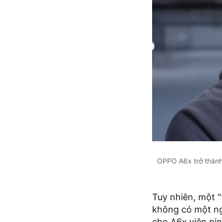
OPPO A6x trở thành 
Tuy nhiên, một "
không có một ng
cho A6x viên pi