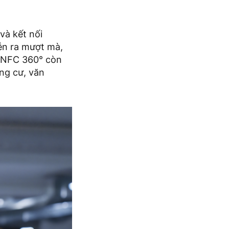
và kết nối
ễn ra mượt mà,
, NFC 360° còn
ng cư, văn