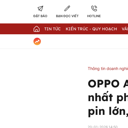
ĐẶT BÁO
BẠN ĐỌC VIẾT
HOTLINE
TIN TỨC
KIẾN TRÚC - QUY HOẠCH
VĂ
Thông tin doanh ngh
OPPO A
nhất ph
pin lớn
20-01-2026 14:50