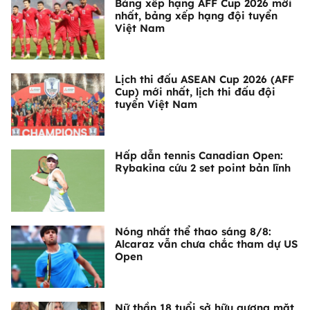
Bảng xếp hạng AFF Cup 2026 mới
nhất, bảng xếp hạng đội tuyển
Việt Nam
Lịch thi đấu ASEAN Cup 2026 (AFF
Cup) mới nhất, lịch thi đấu đội
tuyển Việt Nam
Hấp dẫn tennis Canadian Open:
Rybakina cứu 2 set point bản lĩnh
Nóng nhất thể thao sáng 8/8:
Alcaraz vẫn chưa chắc tham dự US
Open
Nữ thần 18 tuổi sở hữu gương mặt