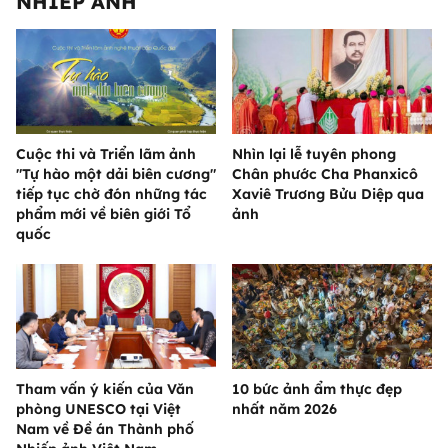
NHIẾP ẢNH
Cuộc thi và Triển lãm ảnh
Nhìn lại lễ tuyên phong
"Tự hào một dải biên cương"
Chân phước Cha Phanxicô
tiếp tục chờ đón những tác
Xaviê Trương Bửu Diệp qua
phẩm mới về biên giới Tổ
ảnh
quốc
Tham vấn ý kiến của Văn
10 bức ảnh ẩm thực đẹp
phòng UNESCO tại Việt
nhất năm 2026
Nam về Đề án Thành phố