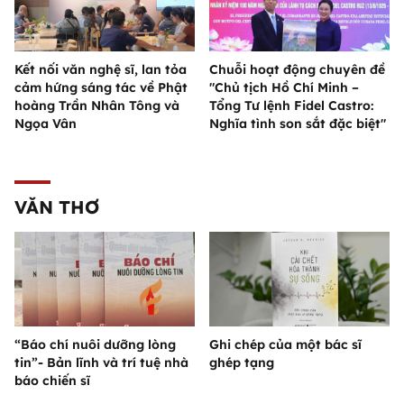
Kết nối văn nghệ sĩ, lan tỏa
Chuỗi hoạt động chuyên đề
cảm hứng sáng tác về Phật
"Chủ tịch Hồ Chí Minh –
hoàng Trần Nhân Tông và
Tổng Tư lệnh Fidel Castro:
Ngọa Vân
Nghĩa tình son sắt đặc biệt"
VĂN THƠ
“Báo chí nuôi dưỡng lòng
Ghi chép của một bác sĩ
tin”- Bản lĩnh và trí tuệ nhà
ghép tạng
báo chiến sĩ