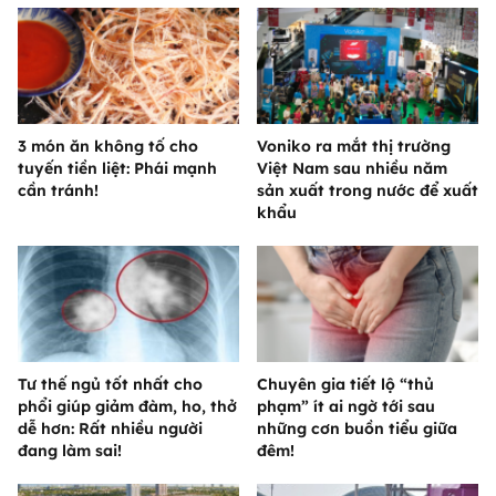
3 món ăn không tố cho
Voniko ra mắt thị trường
tuyến tiền liệt: Phái mạnh
Việt Nam sau nhiều năm
cần tránh!
sản xuất trong nước để xuất
khẩu
Tư thế ngủ tốt nhất cho
Chuyên gia tiết lộ “thủ
phổi giúp giảm đàm, ho, thở
phạm” ít ai ngờ tới sau
dễ hơn: Rất nhiều người
những cơn buồn tiểu giữa
đang làm sai!
đêm!