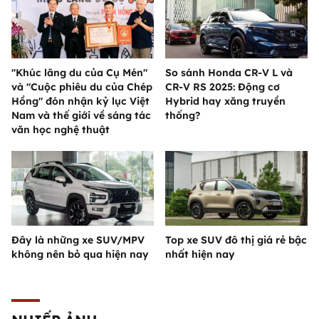
"Khúc lãng du của Cụ Mén"
So sánh Honda CR-V L và
và "Cuộc phiêu du của Chép
CR-V RS 2025: Động cơ
Hồng" đón nhận kỷ lục Việt
Hybrid hay xăng truyền
Nam và thế giới về sáng tác
thống?
văn học nghệ thuật
Đây là những xe SUV/MPV
Top xe SUV đô thị giá rẻ bậc
không nên bỏ qua hiện nay
nhất hiện nay