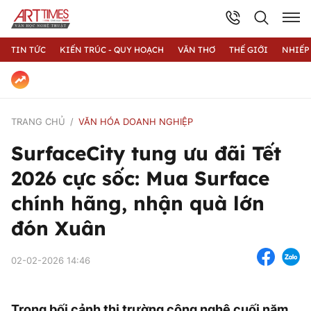
TIN TỨC
KIẾN TRÚC - QUY HOẠCH
VĂN THƠ
THẾ GIỚI
NHIẾP
TRANG CHỦ
VĂN HÓA DOANH NGHIỆP
SurfaceCity tung ưu đãi Tết
2026 cực sốc: Mua Surface
chính hãng, nhận quà lớn
đón Xuân
02-02-2026 14:46
Trong bối cảnh thị trường công nghệ cuối năm