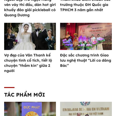
vén váy thi đấu, dàn hot girl
trường thuộc ĐH Quốc gia
khuấy đảo giải pickleball có
TPHCM 3 năm gần nhất
Quang Dương
Vợ đẹp của Văn Thanh kể
Đặc sắc chương trình Giao
chuyện tình cổ tích, tiết lộ
lưu nghệ thuật “Lời ca dâng
chuyện "thầm kín" giữa 2
Bác”
người
TÁC PHẨM MỚI