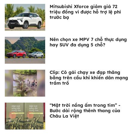
Mitsubishi Xforce giảm giá 72
triệu đồng vì được hỗ trợ lệ phí
trước bạ
Nên chọn xe MPV 7 chỗ thực dụng
hay SUV đa dụng 5 chỗ?
Clip: Cô gái chạy xe đạp thăng
bằng trên cầu khỉ khiến dân mạng
trầm trồ
“Mặt trời nồng ấm trong tim” -
Bước dài rộng thênh thang của
Châu La Việt