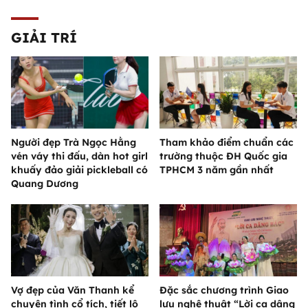
GIẢI TRÍ
Người đẹp Trà Ngọc Hằng
Tham khảo điểm chuẩn các
vén váy thi đấu, dàn hot girl
trường thuộc ĐH Quốc gia
khuấy đảo giải pickleball có
TPHCM 3 năm gần nhất
Quang Dương
Vợ đẹp của Văn Thanh kể
Đặc sắc chương trình Giao
chuyện tình cổ tích, tiết lộ
lưu nghệ thuật “Lời ca dâng