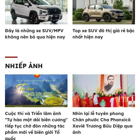
Đây là những xe SUV/MPV
Top xe SUV đô thị giá rẻ bậc
không nên bỏ qua hiện nay
nhất hiện nay
NHIẾP ẢNH
Cuộc thi và Triển lãm ảnh
Nhìn lại lễ tuyên phong
"Tự hào một dải biên cương"
Chân phước Cha Phanxicô
tiếp tục chờ đón những tác
Xaviê Trương Bửu Diệp qua
phẩm mới về biên giới Tổ
ảnh
quốc