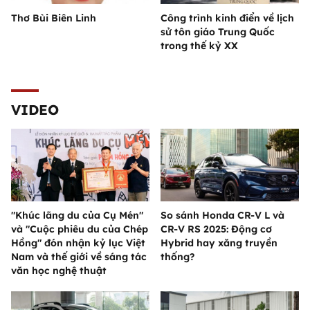
Thơ Bùi Biên Linh
Công trình kinh điển về lịch
sử tôn giáo Trung Quốc
trong thế kỷ XX
VIDEO
"Khúc lãng du của Cụ Mén"
So sánh Honda CR-V L và
và "Cuộc phiêu du của Chép
CR-V RS 2025: Động cơ
Hồng" đón nhận kỷ lục Việt
Hybrid hay xăng truyền
Nam và thế giới về sáng tác
thống?
văn học nghệ thuật