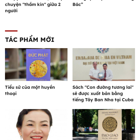
chuyện "thầm kín" giữa 2
Bác”
người
TÁC PHẨM MỚI
Tiểu sử của một huyền
Sách "Con đường tương lai"
thoại
sẽ được xuất bản bằng
tiếng Tây Ban Nha tại Cuba