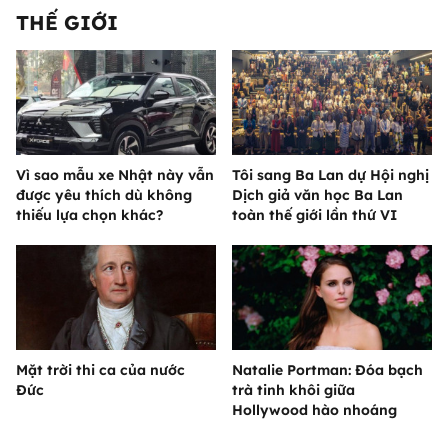
THẾ GIỚI
Vì sao mẫu xe Nhật này vẫn
Tôi sang Ba Lan dự Hội nghị
được yêu thích dù không
Dịch giả văn học Ba Lan
thiếu lựa chọn khác?
toàn thế giới lần thứ VI
Mặt trời thi ca của nước
Natalie Portman: Đóa bạch
Đức
trà tinh khôi giữa
Hollywood hào nhoáng