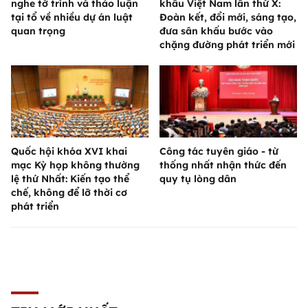
nghe tờ trình và thảo luận
khấu Việt Nam lần thứ X:
tại tổ về nhiều dự án luật
Đoàn kết, đổi mới, sáng tạo,
quan trọng
đưa sân khấu bước vào
chặng đường phát triển mới
Quốc hội khóa XVI khai
Công tác tuyên giáo - từ
mạc Kỳ họp không thường
thống nhất nhận thức đến
lệ thứ Nhất: Kiến tạo thể
quy tụ lòng dân
chế, không để lỡ thời cơ
phát triển