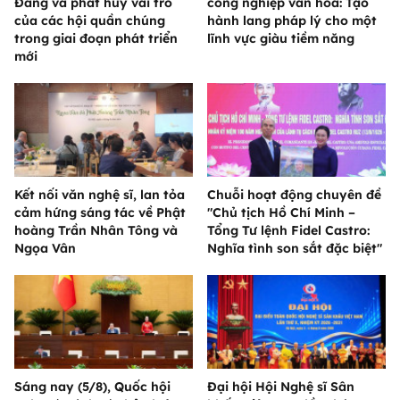
Đảng và phát huy vai trò
công nghiệp văn hóa: Tạo
của các hội quần chúng
hành lang pháp lý cho một
trong giai đoạn phát triển
lĩnh vực giàu tiềm năng
mới
Kết nối văn nghệ sĩ, lan tỏa
Chuỗi hoạt động chuyên đề
cảm hứng sáng tác về Phật
"Chủ tịch Hồ Chí Minh –
hoàng Trần Nhân Tông và
Tổng Tư lệnh Fidel Castro:
Ngọa Vân
Nghĩa tình son sắt đặc biệt"
Sáng nay (5/8), Quốc hội
Đại hội Hội Nghệ sĩ Sân