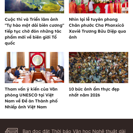
Cuộc thi và Triển lãm ảnh
Nhìn lại lễ tuyên phong
"Tự hào một dải biên cương"
Chân phước Cha Phanxicô
tiếp tục chờ đón những tác
Xaviê Trương Bửu Diệp qua
phẩm mới về biên giới Tổ
ảnh
quốc
Tham vấn ý kiến của Văn
10 bức ảnh ẩm thực đẹp
phòng UNESCO tại Việt
nhất năm 2026
Nam về Đề án Thành phố
Nhiếp ảnh Việt Nam
Bạn đọc đặt Thời báo Văn học Nghệ thuật dài