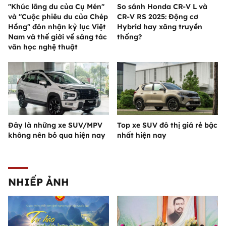
"Khúc lãng du của Cụ Mén"
So sánh Honda CR-V L và
và "Cuộc phiêu du của Chép
CR-V RS 2025: Động cơ
Hồng" đón nhận kỷ lục Việt
Hybrid hay xăng truyền
Nam và thế giới về sáng tác
thống?
văn học nghệ thuật
Đây là những xe SUV/MPV
Top xe SUV đô thị giá rẻ bậc
không nên bỏ qua hiện nay
nhất hiện nay
NHIẾP ẢNH