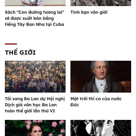
Sách "Con đường tương lai"
Tình bạn văn giới
sẽ được xuất bản bằng
tiếng Tây Ban Nha tại Cuba
THẾ GIỚI
Tôi sang Ba Lan dự Hội nghị
Mặt trời thi ca của nước
Dịch giả văn học Ba Lan
Đức
toàn thế giới lần thứ VI