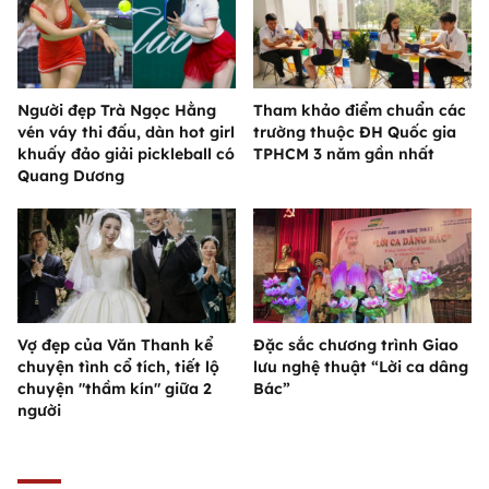
Người đẹp Trà Ngọc Hằng
Tham khảo điểm chuẩn các
vén váy thi đấu, dàn hot girl
trường thuộc ĐH Quốc gia
khuấy đảo giải pickleball có
TPHCM 3 năm gần nhất
Quang Dương
Vợ đẹp của Văn Thanh kể
Đặc sắc chương trình Giao
chuyện tình cổ tích, tiết lộ
lưu nghệ thuật “Lời ca dâng
chuyện "thầm kín" giữa 2
Bác”
người