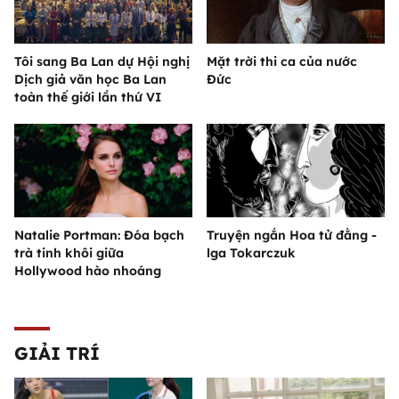
Tôi sang Ba Lan dự Hội nghị
Mặt trời thi ca của nước
Dịch giả văn học Ba Lan
Đức
toàn thế giới lần thứ VI
Natalie Portman: Đóa bạch
Truyện ngắn Hoa tử đằng -
trà tinh khôi giữa
lga Tokarczuk
Hollywood hào nhoáng
GIẢI TRÍ