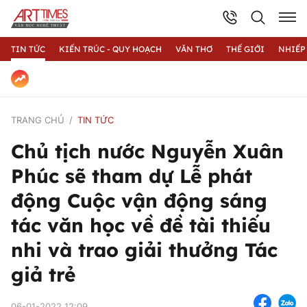
TIN TỨC
KIẾN TRÚC - QUY HOẠCH
VĂN THƠ
THẾ GIỚI
NHIẾP
TRANG CHỦ
TIN TỨC
Chủ tịch nước Nguyễn Xuân
Phúc sẽ tham dự Lễ phát
động Cuộc vận động sáng
tác văn học về đề tài thiếu
nhi và trao giải thưởng Tác
giả trẻ
06-01-2022 12:09