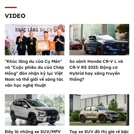
VIDEO
"Khúc lãng du của Cụ Mén"
So sánh Honda CR-V L và
và "Cuộc phiêu du của Chép
CR-V RS 2025: Động cơ
Hồng" đón nhận kỷ lục Việt
Hybrid hay xăng truyền
Nam và thế giới về sáng tác
thống?
văn học nghệ thuật
Đây là những xe SUV/MPV
Top xe SUV đô thị giá rẻ bậc