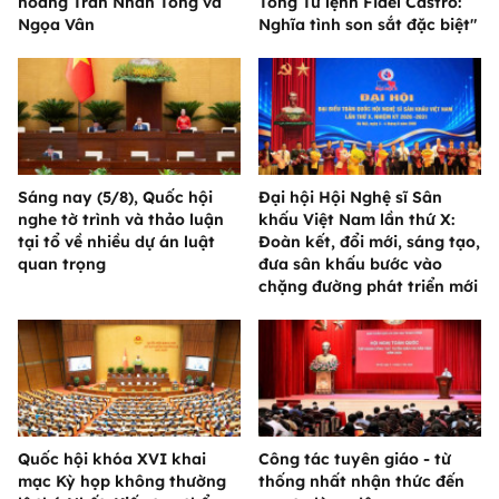
hoàng Trần Nhân Tông và
Tổng Tư lệnh Fidel Castro:
Ngọa Vân
Nghĩa tình son sắt đặc biệt"
Sáng nay (5/8), Quốc hội
Đại hội Hội Nghệ sĩ Sân
nghe tờ trình và thảo luận
khấu Việt Nam lần thứ X:
tại tổ về nhiều dự án luật
Đoàn kết, đổi mới, sáng tạo,
quan trọng
đưa sân khấu bước vào
chặng đường phát triển mới
Quốc hội khóa XVI khai
Công tác tuyên giáo - từ
mạc Kỳ họp không thường
thống nhất nhận thức đến