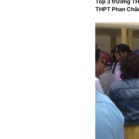
Top 3 trường TH
THPT Phan Châu