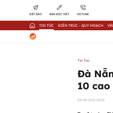
ĐẶT BÁO
BẠN ĐỌC VIẾT
HOTLINE
TIN TỨC
KIẾN TRÚC - QUY HOẠCH
VĂ
Tin Tức
Đà Nẵn
10 cao
09-08-2020 08:26