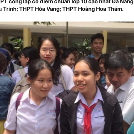
PT công lập có điểm chuẩn lớp 10 cao nhất Đà Nẵng
 Trinh; THPT Hòa Vang; THPT Hoàng Hoa Thám.