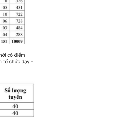
hời có điểm
n tổ chức dạy -