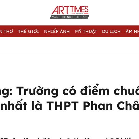
N THƠ
THẾ GIỚI
NHIẾP ẢNH
MỸ THUẬT
DU LỊCH
ÂM N
g: Trường có điểm chu
 nhất là THPT Phan Châ