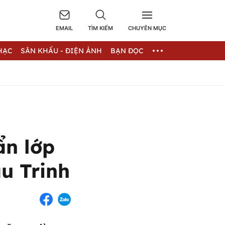
EMAIL
TÌM KIẾM
CHUYÊN MỤC
HẠC
SÂN KHẤU - ĐIỆN ẢNH
BẠN ĐỌC
ẩn lớp
u Trinh