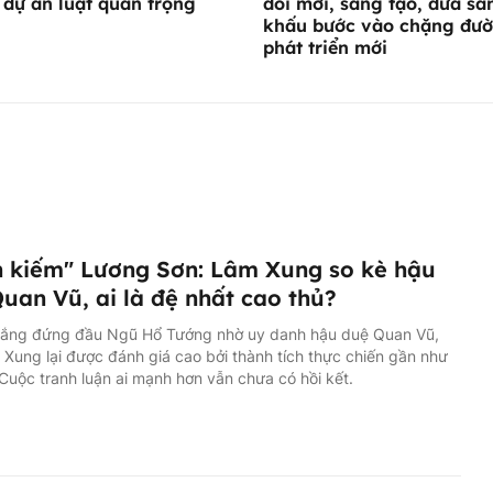
 dự án luật quan trọng
đổi mới, sáng tạo, đưa sâ
khấu bước vào chặng đư
phát triển mới
 kiếm" Lương Sơn: Lâm Xung so kè hậu
uan Vũ, ai là đệ nhất cao thủ?
ắng đứng đầu Ngũ Hổ Tướng nhờ uy danh hậu duệ Quan Vũ,
Xung lại được đánh giá cao bởi thành tích thực chiến gần như
 Cuộc tranh luận ai mạnh hơn vẫn chưa có hồi kết.