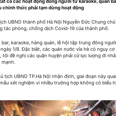
tất cả các hoạt động đông người từ karaoke, quán ba
u chính thức phải tạm dừng hoạt động
 tịch UBND thành phố Hà Nội Nguyễn Đức Chung chủ 
g tác phòng, chống dịch Covid-19 của thành phố.
 bar, karaoke, hàng quán, lễ hội tập trung đông ngư
ngày 1/8. Đặc biệt, các quán nước vỉa hè có nguy cơ 
, tôi đề nghị các quận huyện phải cử lực lượng đi nh
 mạnh.
ủ tịch UBND TP.Hà Nội nhận định, giai đoạn này quan
 mẫu xét nghiệm vì nhiều trường hợp không có biểu h