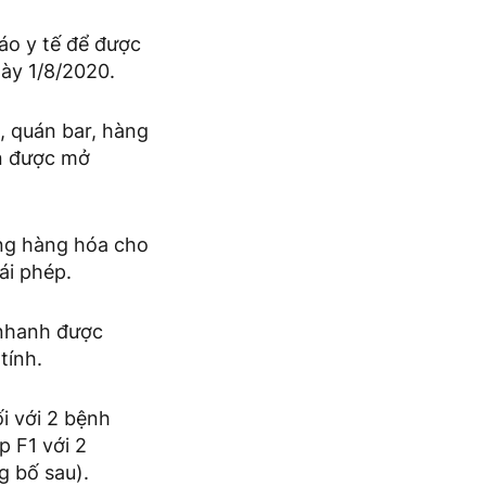
báo y tế để được
gày 1/8/2020.
, quán bar, hàng
ẫn được mở
ng hàng hóa cho
ái phép.
 nhanh được
tính.
i với 2 bệnh
 F1 với 2
g bố sau).