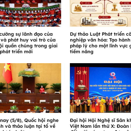
cường sự lãnh đạo của
Dự thảo Luật Phát triển c
và phát huy vai trò của
nghiệp văn hóa: Tạo hành
ội quần chúng trong giai
pháp lý cho một lĩnh vực 
phát triển mới
tiềm năng
nay (5/8), Quốc hội nghe
Đại hội Hội Nghệ sĩ Sân k
nh và thảo luận tại tổ về
Việt Nam lần thứ X: Đoàn 