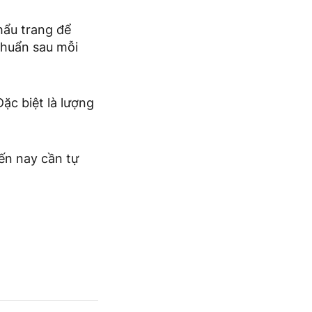
hẩu trang để
khuẩn sau mỗi
Đặc biệt là lượng
ến nay cần tự