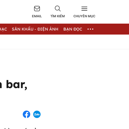
EMAIL
TÌM KIẾM
CHUYÊN MỤC
HẠC
SÂN KHẤU - ĐIỆN ẢNH
BẠN ĐỌC
 bar,