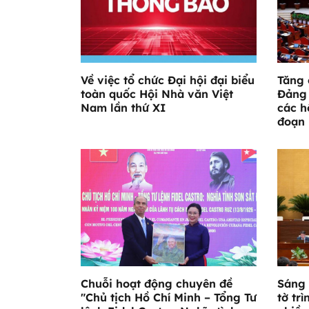
Về việc tổ chức Đại hội đại biểu
Tăng 
toàn quốc Hội Nhà văn Việt
Đảng 
Nam lần thứ XI
các h
đoạn 
Chuỗi hoạt động chuyên đề
Sáng 
"Chủ tịch Hồ Chí Minh – Tổng Tư
tờ trì