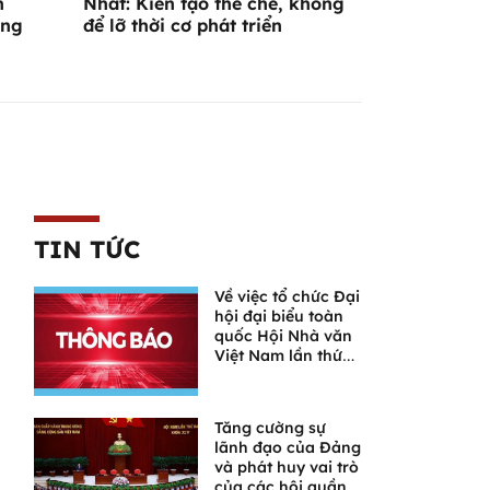
n
Nhất: Kiến tạo thể chế, không
ờng
để lỡ thời cơ phát triển
TIN TỨC
Về việc tổ chức Đại
hội đại biểu toàn
quốc Hội Nhà văn
Việt Nam lần thứ
XI
Tăng cường sự
lãnh đạo của Đảng
và phát huy vai trò
của các hội quần