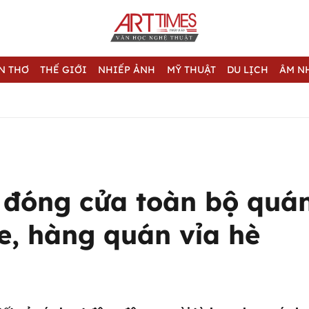
N THƠ
THẾ GIỚI
NHIẾP ẢNH
MỸ THUẬT
DU LỊCH
ÂM N
 đóng cửa toàn bộ quán
e, hàng quán vỉa hè