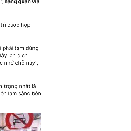
r, hàng quán vỉa
trì cuộc họp
ời phải tạm dừng
lây lan dịch
ắc nhở chỗ này”,
 trọng nhất là
iện lâm sàng bên