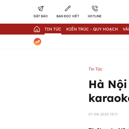
ĐẶT BÁO
BẠN ĐỌC VIẾT
HOTLINE
TIN TỨC
KIẾN TRÚC - QUY HOẠCH
VĂ
Tin Tức
Hà Nội
karaok
01-08-2020 15:11