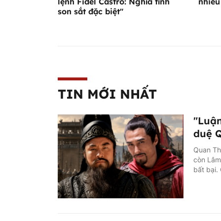
lệnh Fidel Castro: Nghĩa tình
nhiều
son sắt đặc biệt"
TIN MỚI NHẤT
"Luận
duệ Q
Quan Th
còn Lâm 
bất bại.