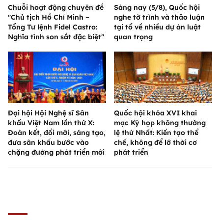
Chuỗi hoạt động chuyên đề
Sáng nay (5/8), Quốc hội
"Chủ tịch Hồ Chí Minh –
nghe tờ trình và thảo luận
Tổng Tư lệnh Fidel Castro:
tại tổ về nhiều dự án luật
Nghĩa tình son sắt đặc biệt"
quan trọng
Đại hội Hội Nghệ sĩ Sân
Quốc hội khóa XVI khai
khấu Việt Nam lần thứ X:
mạc Kỳ họp không thường
Đoàn kết, đổi mới, sáng tạo,
lệ thứ Nhất: Kiến tạo thể
đưa sân khấu bước vào
chế, không để lỡ thời cơ
chặng đường phát triển mới
phát triển