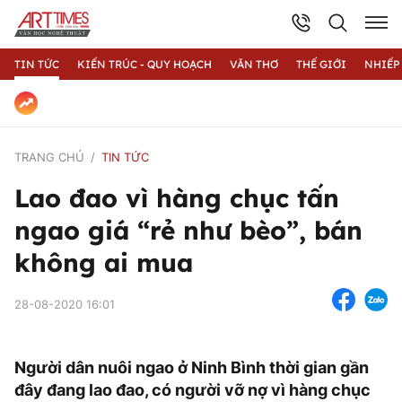
TIN TỨC
KIẾN TRÚC - QUY HOẠCH
VĂN THƠ
THẾ GIỚI
NHIẾP
TRANG CHỦ
TIN TỨC
Lao đao vì hàng chục tấn
ngao giá “rẻ như bèo”, bán
không ai mua
28-08-2020 16:01
Người dân nuôi ngao ở Ninh Bình thời gian gần
đây đang lao đao, có người vỡ nợ vì hàng chục