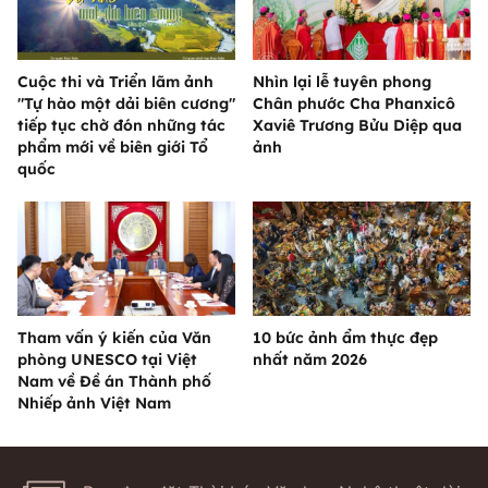
Cuộc thi và Triển lãm ảnh
Nhìn lại lễ tuyên phong
"Tự hào một dải biên cương"
Chân phước Cha Phanxicô
tiếp tục chờ đón những tác
Xaviê Trương Bửu Diệp qua
phẩm mới về biên giới Tổ
ảnh
quốc
Tham vấn ý kiến của Văn
10 bức ảnh ẩm thực đẹp
phòng UNESCO tại Việt
nhất năm 2026
Nam về Đề án Thành phố
Nhiếp ảnh Việt Nam