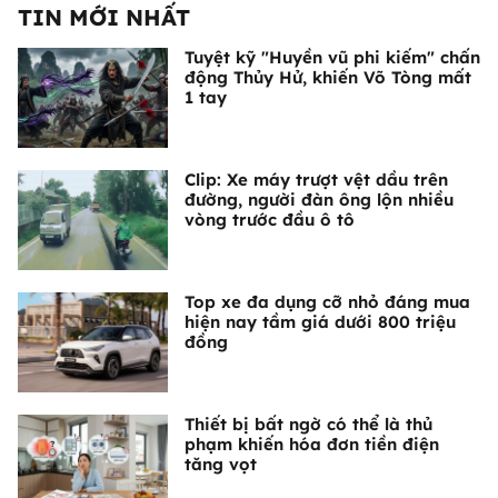
TIN MỚI NHẤT
Tuyệt kỹ "Huyền vũ phi kiếm" chấn
động Thủy Hử, khiến Võ Tòng mất
1 tay
Clip: Xe máy trượt vệt dầu trên
đường, người đàn ông lộn nhiều
vòng trước đầu ô tô
Top xe đa dụng cỡ nhỏ đáng mua
hiện nay tầm giá dưới 800 triệu
đồng
Thiết bị bất ngờ có thể là thủ
phạm khiến hóa đơn tiền điện
tăng vọt