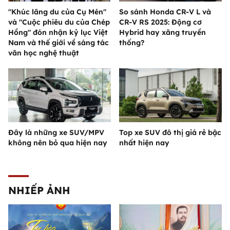
"Khúc lãng du của Cụ Mén"
So sánh Honda CR-V L và
và "Cuộc phiêu du của Chép
CR-V RS 2025: Động cơ
Hồng" đón nhận kỷ lục Việt
Hybrid hay xăng truyền
Nam và thế giới về sáng tác
thống?
văn học nghệ thuật
Đây là những xe SUV/MPV
Top xe SUV đô thị giá rẻ bậc
không nên bỏ qua hiện nay
nhất hiện nay
NHIẾP ẢNH