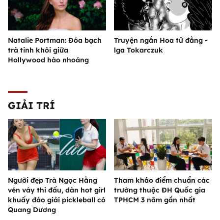
Natalie Portman: Đóa bạch
Truyện ngắn Hoa tử đằng -
trà tinh khôi giữa
lga Tokarczuk
Hollywood hào nhoáng
GIẢI TRÍ
Người đẹp Trà Ngọc Hằng
Tham khảo điểm chuẩn các
vén váy thi đấu, dàn hot girl
trường thuộc ĐH Quốc gia
khuấy đảo giải pickleball có
TPHCM 3 năm gần nhất
Quang Dương