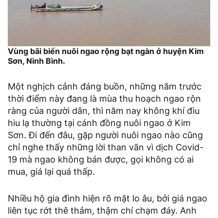
Vùng bãi biển nuôi ngao rộng bạt ngàn ở huyện Kim
Sơn, Ninh Bình.
Một nghịch cảnh đáng buồn, những năm trước
thời điểm này đang là mùa thu hoạch ngao rộn
ràng của người dân, thì năm nay không khí đìu
hiu lạ thường tại cánh đồng nuôi ngao ở Kim
Sơn. Đi đến đâu, gặp người nuôi ngao nào cũng
chỉ nghe thấy những lời than vãn vì dịch Covid-
19 mà ngao không bán được, gọi không có ai
mua, giá lại quá thấp.
Nhiều hộ gia đình hiện rõ mặt lo âu, bởi giá ngao
liên tục rớt thê thảm, thậm chí chạm đáy. Anh