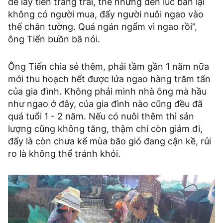
để lấy tiền trang trải, thế nhưng đến lúc bán lại
không có người mua, đẩy người nuôi ngao vào
thế chân tường. Quá ngán ngẩm vì ngao rồi”,
ông Tiến buồn bã nói.
Ông Tiến chia sẻ thêm, phải tầm gần 1 năm nữa
mới thu hoạch hết được lứa ngao hàng trăm tấn
của gia đình. Không phải mình nhà ông mà hầu
như ngao ở đây, của gia đình nào cũng đều đã
quá tuổi 1 - 2 năm. Nếu có nuôi thêm thì sản
lượng cũng không tăng, thậm chí còn giảm đi,
đấy là còn chưa kể mùa bão gió đang cận kề, rủi
ro là không thể tránh khỏi.