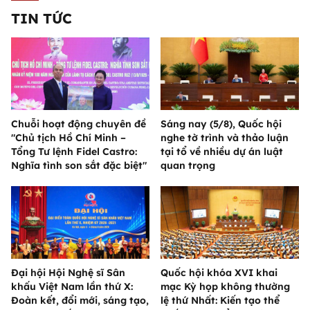
TIN TỨC
Chuỗi hoạt động chuyên đề
Sáng nay (5/8), Quốc hội
"Chủ tịch Hồ Chí Minh –
nghe tờ trình và thảo luận
Tổng Tư lệnh Fidel Castro:
tại tổ về nhiều dự án luật
Nghĩa tình son sắt đặc biệt"
quan trọng
Đại hội Hội Nghệ sĩ Sân
Quốc hội khóa XVI khai
khấu Việt Nam lần thứ X:
mạc Kỳ họp không thường
Đoàn kết, đổi mới, sáng tạo,
lệ thứ Nhất: Kiến tạo thể