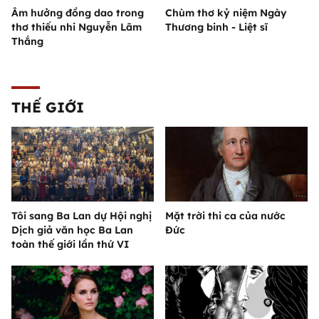
Âm hưởng đồng dao trong
Chùm thơ kỷ niệm Ngày
thơ thiếu nhi Nguyễn Lãm
Thương binh - Liệt sĩ
Thắng
THẾ GIỚI
Tôi sang Ba Lan dự Hội nghị
Mặt trời thi ca của nước
Dịch giả văn học Ba Lan
Đức
toàn thế giới lần thứ VI