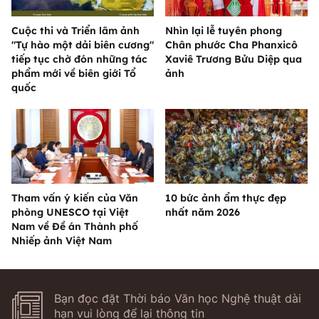
Cuộc thi và Triển lãm ảnh
Nhìn lại lễ tuyên phong
"Tự hào một dải biên cương"
Chân phước Cha Phanxicô
tiếp tục chờ đón những tác
Xaviê Trương Bửu Diệp qua
phẩm mới về biên giới Tổ
ảnh
quốc
Tham vấn ý kiến của Văn
10 bức ảnh ẩm thực đẹp
phòng UNESCO tại Việt
nhất năm 2026
Nam về Đề án Thành phố
Nhiếp ảnh Việt Nam
Bạn đọc đặt Thời báo Văn học Nghệ thuật dài
hạn vui lòng để lại thông tin