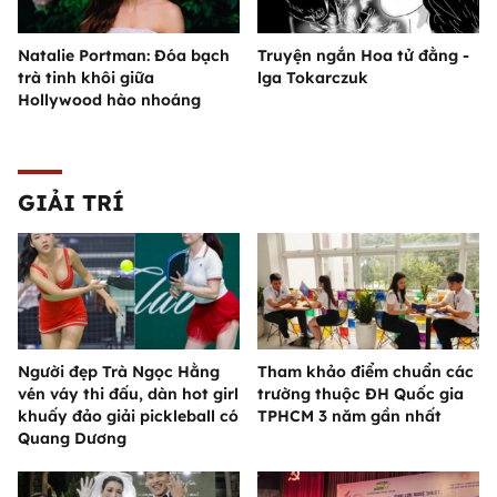
Natalie Portman: Đóa bạch
Truyện ngắn Hoa tử đằng -
trà tinh khôi giữa
lga Tokarczuk
Hollywood hào nhoáng
GIẢI TRÍ
Người đẹp Trà Ngọc Hằng
Tham khảo điểm chuẩn các
vén váy thi đấu, dàn hot girl
trường thuộc ĐH Quốc gia
khuấy đảo giải pickleball có
TPHCM 3 năm gần nhất
Quang Dương