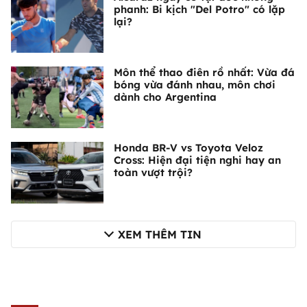
phanh: Bi kịch "Del Potro" có lặp
lại?
Môn thể thao điên rồ nhất: Vừa đá
bóng vừa đánh nhau, môn chơi
dành cho Argentina
Honda BR-V vs Toyota Veloz
Cross: Hiện đại tiện nghi hay an
toàn vượt trội?
XEM THÊM TIN