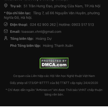
Trụ sở:
51 Trần Hưng Đạo, phường Cửa Nam, TP.Hà Nội
* Địa chỉ liên lạc:
Tầng 7, số 66 Nguyễn Văn Huyên, phường
Nghĩa Đô, Hà Nội.
Điện thoại:
024 62 900 262 | Hotline: 0903 517 513
Email:
toasoan.vhnt@gmail.com
Tổng biên tập:
Hoàng Dự
Phó Tổng biên tập:
Hoàng Thanh Xuân
Cơ quan của Liên hiệp các Hội Văn học Nghệ thuật Việt Nam
Giấy phép số 173/GP-BTTTT của Bộ TT&TT cấp ngày 24/4/2020
* Chỉ được dẫn nguồn "Arttimes.vn" khi được Thời báo VHNT chấp thuận
bằng văn bản.