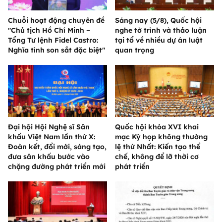
Chuỗi hoạt động chuyên đề
Sáng nay (5/8), Quốc hội
"Chủ tịch Hồ Chí Minh –
nghe tờ trình và thảo luận
Tổng Tư lệnh Fidel Castro:
tại tổ về nhiều dự án luật
Nghĩa tình son sắt đặc biệt"
quan trọng
Đại hội Hội Nghệ sĩ Sân
Quốc hội khóa XVI khai
khấu Việt Nam lần thứ X:
mạc Kỳ họp không thường
Đoàn kết, đổi mới, sáng tạo,
lệ thứ Nhất: Kiến tạo thể
đưa sân khấu bước vào
chế, không để lỡ thời cơ
chặng đường phát triển mới
phát triển