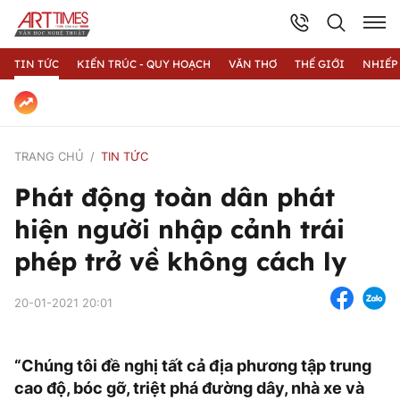
TIN TỨC
KIẾN TRÚC - QUY HOẠCH
VĂN THƠ
THẾ GIỚI
NHIẾP
TRANG CHỦ
TIN TỨC
Phát động toàn dân phát
hiện người nhập cảnh trái
phép trở về không cách ly
20-01-2021 20:01
“Chúng tôi đề nghị tất cả địa phương tập trung
cao độ, bóc gỡ, triệt phá đường dây, nhà xe và