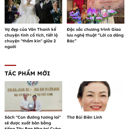
Vợ đẹp của Văn Thanh kể
Đặc sắc chương trình Giao
chuyện tình cổ tích, tiết lộ
lưu nghệ thuật “Lời ca dâng
chuyện "thầm kín" giữa 2
Bác”
người
TÁC PHẨM MỚI
Sách "Con đường tương lai"
Thơ Bùi Biên Linh
sẽ được xuất bản bằng
tiếng Tây Ban Nha tại Cuba