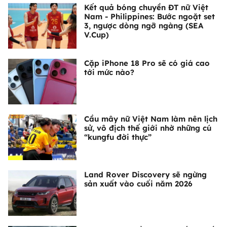
Kết quả bóng chuyền ĐT nữ Việt
Nam - Philippines: Bước ngoặt set
3, ngược dòng ngỡ ngàng (SEA
V.Cup)
Cặp iPhone 18 Pro sẽ có giá cao
tới mức nào?
Cầu mây nữ Việt Nam làm nên lịch
sử, vô địch thế giới nhờ những cú
“kungfu đời thực”
Land Rover Discovery sẽ ngừng
sản xuất vào cuối năm 2026