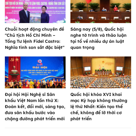
Chuỗi hoạt động chuyên đề
Sáng nay (5/8), Quốc hội
"Chủ tịch Hồ Chí Minh –
nghe tờ trình và thảo luận
Tổng Tư lệnh Fidel Castro:
tại tổ về nhiều dự án luật
Nghĩa tình son sắt đặc biệt"
quan trọng
Đại hội Hội Nghệ sĩ Sân
Quốc hội khóa XVI khai
khấu Việt Nam lần thứ X:
mạc Kỳ họp không thường
Đoàn kết, đổi mới, sáng tạo,
lệ thứ Nhất: Kiến tạo thể
đưa sân khấu bước vào
chế, không để lỡ thời cơ
chặng đường phát triển mới
phát triển