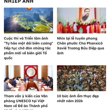
NHIẾP ẢNH
Cuộc thi và Triển lãm ảnh
Nhìn lại lễ tuyên phong
"Tự hào một dải biên cương"
Chân phước Cha Phanxicô
tiếp tục chờ đón những tác
Xaviê Trương Bửu Diệp qua
phẩm mới về biên giới Tổ
ảnh
quốc
Tham vấn ý kiến của Văn
10 bức ảnh ẩm thực đẹp
phòng UNESCO tại Việt
nhất năm 2026
Nam về Đề án Thành phố