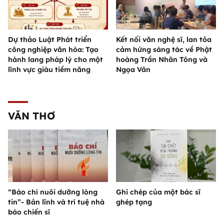
Dự thảo Luật Phát triển
Kết nối văn nghệ sĩ, lan tỏa
công nghiệp văn hóa: Tạo
cảm hứng sáng tác về Phật
hành lang pháp lý cho một
hoàng Trần Nhân Tông và
lĩnh vực giàu tiềm năng
Ngọa Vân
VĂN THƠ
“Báo chí nuôi dưỡng lòng
Ghi chép của một bác sĩ
tin”- Bản lĩnh và trí tuệ nhà
ghép tạng
báo chiến sĩ