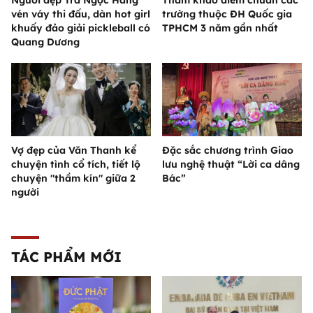
Người đẹp Trà Ngọc Hằng
Tham khảo điểm chuẩn các
vén váy thi đấu, dàn hot girl
trường thuộc ĐH Quốc gia
khuấy đảo giải pickleball có
TPHCM 3 năm gần nhất
Quang Dương
Vợ đẹp của Văn Thanh kể
Đặc sắc chương trình Giao
chuyện tình cổ tích, tiết lộ
lưu nghệ thuật “Lời ca dâng
chuyện "thầm kín" giữa 2
Bác”
người
TÁC PHẨM MỚI