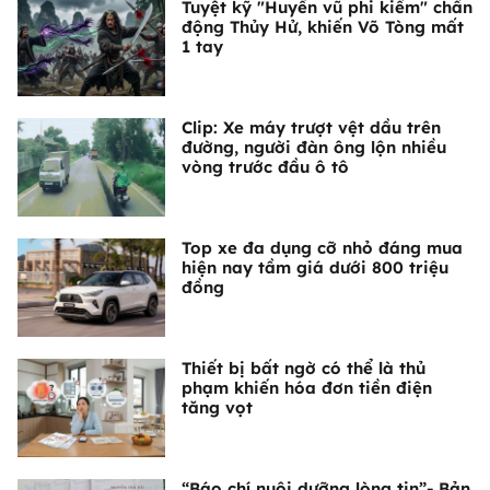
Tuyệt kỹ "Huyền vũ phi kiếm" chấn
động Thủy Hử, khiến Võ Tòng mất
1 tay
Clip: Xe máy trượt vệt dầu trên
đường, người đàn ông lộn nhiều
vòng trước đầu ô tô
Top xe đa dụng cỡ nhỏ đáng mua
hiện nay tầm giá dưới 800 triệu
đồng
Thiết bị bất ngờ có thể là thủ
phạm khiến hóa đơn tiền điện
tăng vọt
“Báo chí nuôi dưỡng lòng tin”- Bản