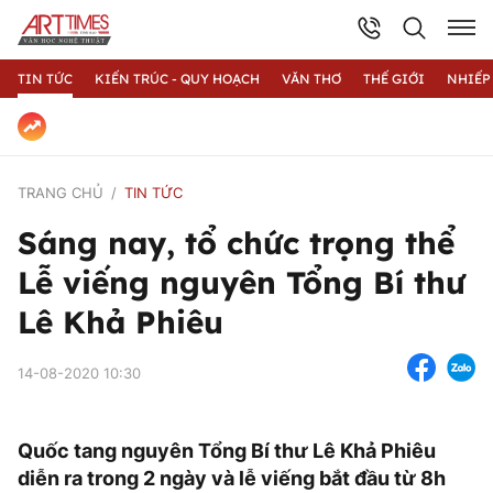
TIN TỨC
KIẾN TRÚC - QUY HOẠCH
VĂN THƠ
THẾ GIỚI
NHIẾP
TRANG CHỦ
TIN TỨC
Sáng nay, tổ chức trọng thể
Lễ viếng nguyên Tổng Bí thư
Lê Khả Phiêu
14-08-2020 10:30
Quốc tang nguyên Tổng Bí thư Lê Khả Phiêu
diễn ra trong 2 ngày và lễ viếng bắt đầu từ 8h