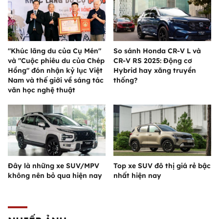
"Khúc lãng du của Cụ Mén"
So sánh Honda CR-V L và
và "Cuộc phiêu du của Chép
CR-V RS 2025: Động cơ
Hồng" đón nhận kỷ lục Việt
Hybrid hay xăng truyền
Nam và thế giới về sáng tác
thống?
văn học nghệ thuật
Đây là những xe SUV/MPV
Top xe SUV đô thị giá rẻ bậc
không nên bỏ qua hiện nay
nhất hiện nay