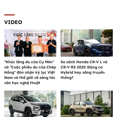
VIDEO
"Khúc lãng du của Cụ Mén"
So sánh Honda CR-V L và
và "Cuộc phiêu du của Chép
CR-V RS 2025: Động cơ
Hồng" đón nhận kỷ lục Việt
Hybrid hay xăng truyền
Nam và thế giới về sáng tác
thống?
văn học nghệ thuật