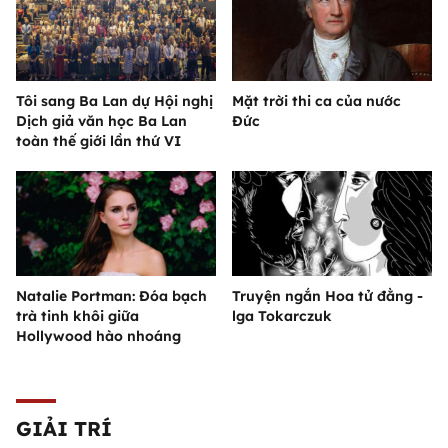
Tôi sang Ba Lan dự Hội nghị
Mặt trời thi ca của nước
Dịch giả văn học Ba Lan
Đức
toàn thế giới lần thứ VI
Natalie Portman: Đóa bạch
Truyện ngắn Hoa tử đằng -
trà tinh khôi giữa
lga Tokarczuk
Hollywood hào nhoáng
GIẢI TRÍ