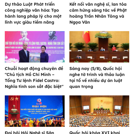
Dự thảo Luật Phát triển
Kết nối văn nghệ sĩ, lan tỏa
công nghiệp văn hóa: Tạo
cảm hứng sáng tác về Phật
hành lang pháp lý cho một
hoàng Trần Nhân Tông và
lĩnh vực giàu tiềm năng
Ngọa Vân
Chuỗi hoạt động chuyên đề
Sáng nay (5/8), Quốc hội
"Chủ tịch Hồ Chí Minh –
nghe tờ trình và thảo luận
Tổng Tư lệnh Fidel Castro:
tại tổ về nhiều dự án luật
Nghĩa tình son sắt đặc biệt"
quan trọng
Đại hội Hội Nghệ sĩ Sân
Quốc hội khóa XVI khai