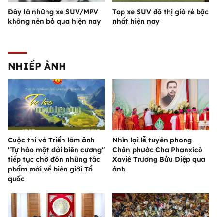
Đây là những xe SUV/MPV
Top xe SUV đô thị giá rẻ bậc
không nên bỏ qua hiện nay
nhất hiện nay
NHIẾP ẢNH
Cuộc thi và Triển lãm ảnh
Nhìn lại lễ tuyên phong
"Tự hào một dải biên cương"
Chân phước Cha Phanxicô
tiếp tục chờ đón những tác
Xaviê Trương Bửu Diệp qua
phẩm mới về biên giới Tổ
ảnh
quốc