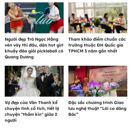
Người đẹp Trà Ngọc Hằng
Tham khảo điểm chuẩn các
vén váy thi đấu, dàn hot girl
trường thuộc ĐH Quốc gia
khuấy đảo giải pickleball có
TPHCM 3 năm gần nhất
Quang Dương
Vợ đẹp của Văn Thanh kể
Đặc sắc chương trình Giao
chuyện tình cổ tích, tiết lộ
lưu nghệ thuật “Lời ca dâng
chuyện "thầm kín" giữa 2
Bác”
người