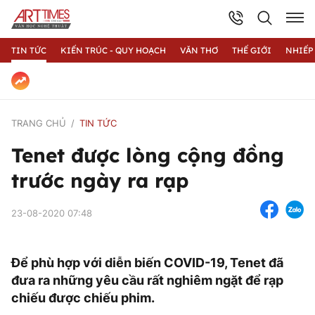
TIN TỨC
KIẾN TRÚC - QUY HOẠCH
VĂN THƠ
THẾ GIỚI
NHIẾP
TRANG CHỦ
TIN TỨC
Tenet được lòng cộng đồng
trước ngày ra rạp
23-08-2020 07:48
Để phù hợp với diễn biến COVID-19, Tenet đã
đưa ra những yêu cầu rất nghiêm ngặt để rạp
chiếu được chiếu phim.