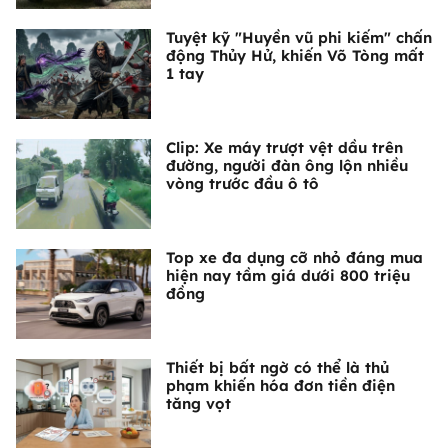
Tuyệt kỹ "Huyền vũ phi kiếm" chấn
động Thủy Hử, khiến Võ Tòng mất
1 tay
Clip: Xe máy trượt vệt dầu trên
đường, người đàn ông lộn nhiều
vòng trước đầu ô tô
Top xe đa dụng cỡ nhỏ đáng mua
hiện nay tầm giá dưới 800 triệu
đồng
Thiết bị bất ngờ có thể là thủ
phạm khiến hóa đơn tiền điện
tăng vọt