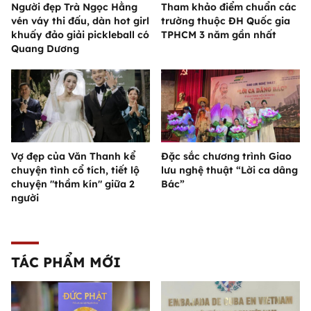
Người đẹp Trà Ngọc Hằng
Tham khảo điểm chuẩn các
vén váy thi đấu, dàn hot girl
trường thuộc ĐH Quốc gia
khuấy đảo giải pickleball có
TPHCM 3 năm gần nhất
Quang Dương
Vợ đẹp của Văn Thanh kể
Đặc sắc chương trình Giao
chuyện tình cổ tích, tiết lộ
lưu nghệ thuật “Lời ca dâng
chuyện "thầm kín" giữa 2
Bác”
người
TÁC PHẨM MỚI