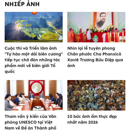
NHIẾP ẢNH
Cuộc thi và Triển lãm ảnh
Nhìn lại lễ tuyên phong
"Tự hào một dải biên cương"
Chân phước Cha Phanxicô
tiếp tục chờ đón những tác
Xaviê Trương Bửu Diệp qua
phẩm mới về biên giới Tổ
ảnh
quốc
Tham vấn ý kiến của Văn
10 bức ảnh ẩm thực đẹp
phòng UNESCO tại Việt
nhất năm 2026
Nam về Đề án Thành phố