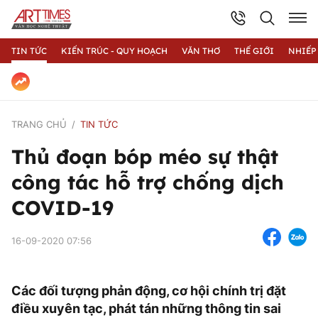
TIN TỨC
KIẾN TRÚC - QUY HOẠCH
VĂN THƠ
THẾ GIỚI
NHIẾP
TRANG CHỦ
TIN TỨC
Thủ đoạn bóp méo sự thật
công tác hỗ trợ chống dịch
COVID-19
16-09-2020 07:56
Các đối tượng phản động, cơ hội chính trị đặt
điều xuyên tạc, phát tán những thông tin sai