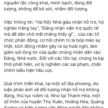
nguyên tắc công khai, minh bạch, đúng đối
tượng, không để bỏ sót, nhầm đối tượng.
Việc thông tin: “Hà Nội: Nhà giàu nhận hỗ trợ, hộ
nghèo trắng tay”, “Đảng nhận viện trợ quốc tế
mà để dân chờ mãi chẳng thấy gì”... của các tổ
chức phản động, cơ hội chính trị là bóp méo sự
thật, kích động nhằm gây ra sự hoài nghi, làm
giảm sút lòng tin của quần chúng nhân dân vào
Đảng, Nhà nước. Đối với các tồn tại, chúng ta kịp
thời phát hiện, xử lý nghiêm các sai phạm, chấn
chỉnh biểu hiện tiêu cực.
Quá trình triển khai, tại một số địa phương, dư
luận phản ánh về đối tượng nhận hỗ trợ không
đúng, thủ tục rườm rà. Như tại Thanh Hóa, một
số thôn của huyện Thọ Xuân, Hoằng Hóa, Quảng
Xương có hiện tượng vận động người dân không