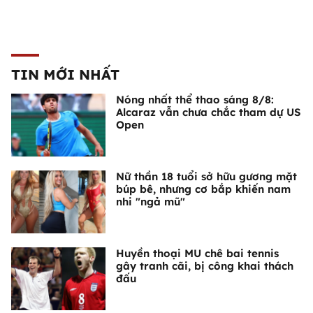
TIN MỚI NHẤT
Nóng nhất thể thao sáng 8/8:
Alcaraz vẫn chưa chắc tham dự US
Open
Nữ thần 18 tuổi sở hữu gương mặt
búp bê, nhưng cơ bắp khiến nam
nhi "ngả mũ"
Huyền thoại MU chê bai tennis
gây tranh cãi, bị công khai thách
đấu