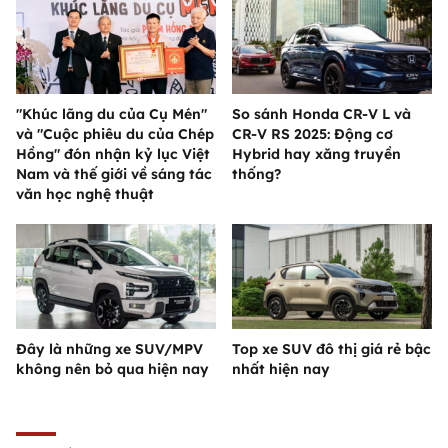
"Khúc lãng du của Cụ Mén"
So sánh Honda CR-V L và
và "Cuộc phiêu du của Chép
CR-V RS 2025: Động cơ
Hồng" đón nhận kỷ lục Việt
Hybrid hay xăng truyền
Nam và thế giới về sáng tác
thống?
văn học nghệ thuật
Đây là những xe SUV/MPV
Top xe SUV đô thị giá rẻ bậc
không nên bỏ qua hiện nay
nhất hiện nay