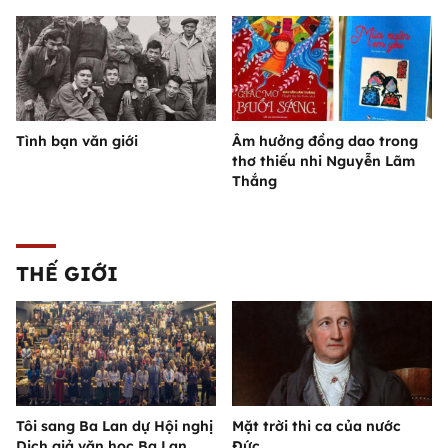
Tình bạn văn giới
Âm hưởng đồng dao trong
thơ thiếu nhi Nguyễn Lãm
Thắng
THẾ GIỚI
Tôi sang Ba Lan dự Hội nghị
Mặt trời thi ca của nước
Dịch giả văn học Ba Lan
Đức