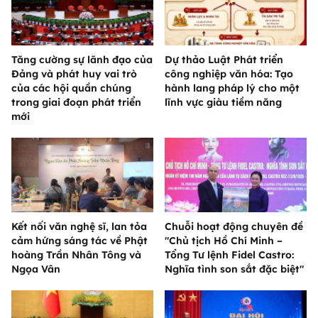
Tăng cường sự lãnh đạo của
Dự thảo Luật Phát triển
Đảng và phát huy vai trò
công nghiệp văn hóa: Tạo
của các hội quần chúng
hành lang pháp lý cho một
trong giai đoạn phát triển
lĩnh vực giàu tiềm năng
mới
Kết nối văn nghệ sĩ, lan tỏa
Chuỗi hoạt động chuyên đề
cảm hứng sáng tác về Phật
"Chủ tịch Hồ Chí Minh –
hoàng Trần Nhân Tông và
Tổng Tư lệnh Fidel Castro:
Ngọa Vân
Nghĩa tình son sắt đặc biệt"