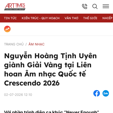
TIN TỨC
KIẾN TRÚC - QUY HOẠCH
VĂN THƠ
THẾ GIỚI
NHIẾP
TRANG CHỦ
ÂM NHẠC
Nguyễn Hoàng Tịnh Uyên
giành Giải Vàng tại Liên
hoan Âm nhạc Quốc tế
Crescendo 2026
02-07-2026 12:10
Với phần trình diễn ca khúc “Never Enough”