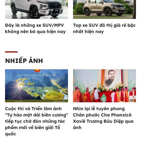
Đây là những xe SUV/MPV
Top xe SUV đô thị giá rẻ bậc
không nên bỏ qua hiện nay
nhất hiện nay
NHIẾP ẢNH
Cuộc thi và Triển lãm ảnh
Nhìn lại lễ tuyên phong
"Tự hào một dải biên cương"
Chân phước Cha Phanxicô
tiếp tục chờ đón những tác
Xaviê Trương Bửu Diệp qua
phẩm mới về biên giới Tổ
ảnh
quốc