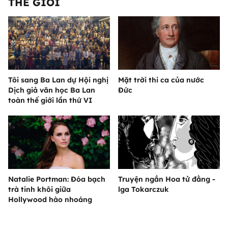
THẾ GIỚI
Tôi sang Ba Lan dự Hội nghị
Mặt trời thi ca của nước
Dịch giả văn học Ba Lan
Đức
toàn thế giới lần thứ VI
Natalie Portman: Đóa bạch
Truyện ngắn Hoa tử đằng -
trà tinh khôi giữa
lga Tokarczuk
Hollywood hào nhoáng