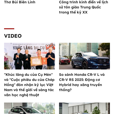
Thơ Bùi Biên Linh
Công trình kinh điển về lịch
sử tôn giáo Trung Quốc
trong thế kỷ XX
VIDEO
"Khúc lãng du của Cụ Mén"
So sánh Honda CR-V L và
và "Cuộc phiêu du của Chép
CR-V RS 2025: Động cơ
Hồng" đón nhận kỷ lục Việt
Hybrid hay xăng truyền
Nam và thế giới về sáng tác
thống?
văn học nghệ thuật