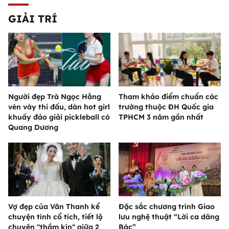
GIẢI TRÍ
Người đẹp Trà Ngọc Hằng
Tham khảo điểm chuẩn các
vén váy thi đấu, dàn hot girl
trường thuộc ĐH Quốc gia
khuấy đảo giải pickleball có
TPHCM 3 năm gần nhất
Quang Dương
Vợ đẹp của Văn Thanh kể
Đặc sắc chương trình Giao
chuyện tình cổ tích, tiết lộ
lưu nghệ thuật “Lời ca dâng
chuyện "thầm kín" giữa 2
Bác”