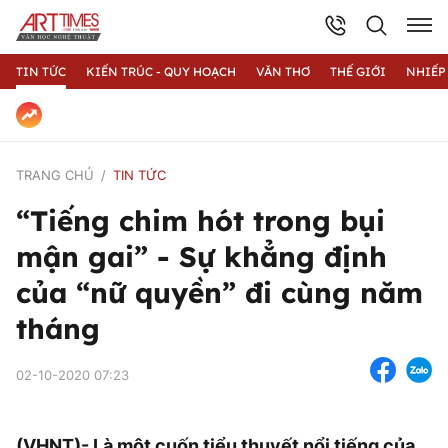
TIN TỨC
KIẾN TRÚC - QUY HOẠCH
VĂN THƠ
THẾ GIỚI
NHIẾP
TRANG CHỦ
TIN TỨC
“Tiếng chim hót trong bụi
mận gai” - Sự khẳng định
của “nữ quyền” đi cùng năm
tháng
02-10-2020 07:23
(VHNT)- Là một cuốn tiểu thuyết nổi tiếng của