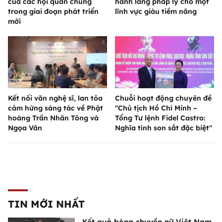
của các hội quần chúng
hành lang pháp lý cho một
trong giai đoạn phát triển
lĩnh vực giàu tiềm năng
mới
Kết nối văn nghệ sĩ, lan tỏa
Chuỗi hoạt động chuyên đề
cảm hứng sáng tác về Phật
"Chủ tịch Hồ Chí Minh –
hoàng Trần Nhân Tông và
Tổng Tư lệnh Fidel Castro:
Ngọa Vân
Nghĩa tình son sắt đặc biệt"
TIN MỚI NHẤT
Kết quả bóng chuyền nữ Việt Nam