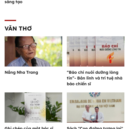
sáng tạo
VĂN THƠ
Nắng Nha Trang
“Báo chí nuôi dưỡng lòng
tin”- Bản lĩnh và trí tuệ nhà
báo chiến sĩ
Ghi chép của một bác sĩ
Sách "Con đường tương lai"