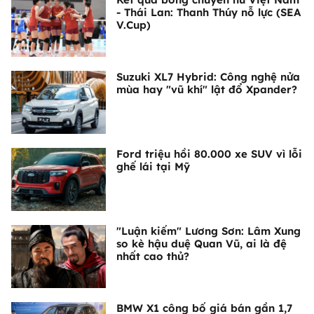
- Thái Lan: Thanh Thúy nỗ lực (SEA
V.Cup)
Suzuki XL7 Hybrid: Công nghệ nửa
mùa hay "vũ khí" lật đổ Xpander?
Ford triệu hồi 80.000 xe SUV vì lỗi
ghế lái tại Mỹ
"Luận kiếm" Lương Sơn: Lâm Xung
so kè hậu duệ Quan Vũ, ai là đệ
nhất cao thủ?
BMW X1 công bố giá bán gần 1,7