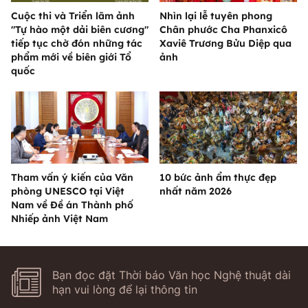
Cuộc thi và Triển lãm ảnh
Nhìn lại lễ tuyên phong
"Tự hào một dải biên cương"
Chân phước Cha Phanxicô
tiếp tục chờ đón những tác
Xaviê Trương Bửu Diệp qua
phẩm mới về biên giới Tổ
ảnh
quốc
Tham vấn ý kiến của Văn
10 bức ảnh ẩm thực đẹp
phòng UNESCO tại Việt
nhất năm 2026
Nam về Đề án Thành phố
Nhiếp ảnh Việt Nam
Bạn đọc đặt Thời báo Văn học Nghệ thuật dài
hạn vui lòng để lại thông tin