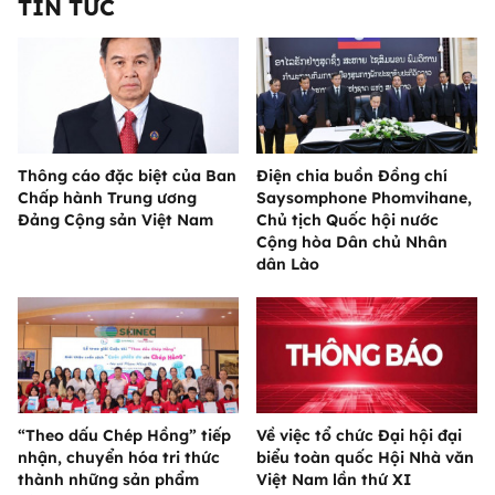
TIN TỨC
Thông cáo đặc biệt của Ban
Điện chia buồn Đồng chí
Chấp hành Trung ương
Saysomphone Phomvihane,
Đảng Cộng sản Việt Nam
Chủ tịch Quốc hội nước
Cộng hòa Dân chủ Nhân
dân Lào
“Theo dấu Chép Hồng” tiếp
Về việc tổ chức Đại hội đại
nhận, chuyển hóa tri thức
biểu toàn quốc Hội Nhà văn
thành những sản phẩm
Việt Nam lần thứ XI