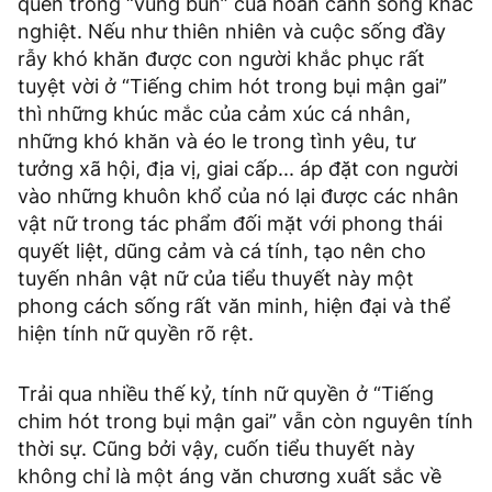
quên trong “vũng bùn” của hoàn cảnh sống khắc
nghiệt. Nếu như thiên nhiên và cuộc sống đầy
rẫy khó khăn được con người khắc phục rất
tuyệt vời ở “Tiếng chim hót trong bụi mận gai”
thì những khúc mắc của cảm xúc cá nhân,
những khó khăn và éo le trong tình yêu, tư
tưởng xã hội, địa vị, giai cấp... áp đặt con người
vào những khuôn khổ của nó lại được các nhân
vật nữ trong tác phẩm đối mặt với phong thái
quyết liệt, dũng cảm và cá tính, tạo nên cho
tuyến nhân vật nữ của tiểu thuyết này một
phong cách sống rất văn minh, hiện đại và thể
hiện tính nữ quyền rõ rệt.
Trải qua nhiều thế kỷ, tính nữ quyền ở “Tiếng
chim hót trong bụi mận gai” vẫn còn nguyên tính
thời sự. Cũng bởi vậy, cuốn tiểu thuyết này
không chỉ là một áng văn chương xuất sắc về