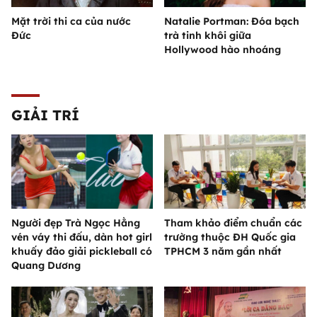
Mặt trời thi ca của nước
Natalie Portman: Đóa bạch
Đức
trà tinh khôi giữa
Hollywood hào nhoáng
GIẢI TRÍ
Người đẹp Trà Ngọc Hằng
Tham khảo điểm chuẩn các
vén váy thi đấu, dàn hot girl
trường thuộc ĐH Quốc gia
khuấy đảo giải pickleball có
TPHCM 3 năm gần nhất
Quang Dương